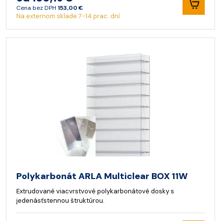
Cena bez DPH
153,00 €
Na externom sklade 7-14 prac. dní
Polykarbonát ARLA Multiclear BOX 11W
Extrudované viacvrstvové polykarbonátové dosky s
jedenásťstennou štruktúrou.