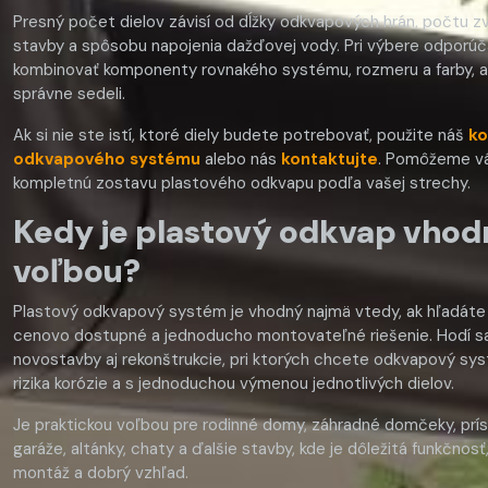
Presný počet dielov závisí od dĺžky odkvapových hrán, počtu z
stavby a spôsobu napojenia dažďovej vody. Pri výbere odporú
kombinovať komponenty rovnakého systému, rozmeru a farby, a
správne sedeli.
Ak si nie ste istí, ktoré diely budete potrebovať, použite náš
ko
odkvapového systému
alebo nás
kontaktujte
. Pomôžeme vá
kompletnú zostavu plastového odkvapu podľa vašej strechy.
Kedy je plastový odkvap vho
voľbou?
Plastový odkvapový systém je vhodný najmä vtedy, ak hľadáte 
cenovo dostupné a jednoducho montovateľné riešenie. Hodí s
novostavby aj rekonštrukcie, pri ktorých chcete odkvapový sy
rizika korózie a s jednoduchou výmenou jednotlivých dielov.
Je praktickou voľbou pre rodinné domy, záhradné domčeky, prís
garáže, altánky, chaty a ďalšie stavby, kde je dôležitá funkčnos
montáž a dobrý vzhľad.