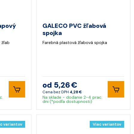
apový
GALECO PVC žľabová
spojka
 žľab
Farebná plastová žľabová spojka
od 5,26 €
Cena bez DPH
4,28 €
c.
Na sklade - dodanie 2-4 prac.
dni (*podľa dostupnosti)
c variantov
Viac variantov