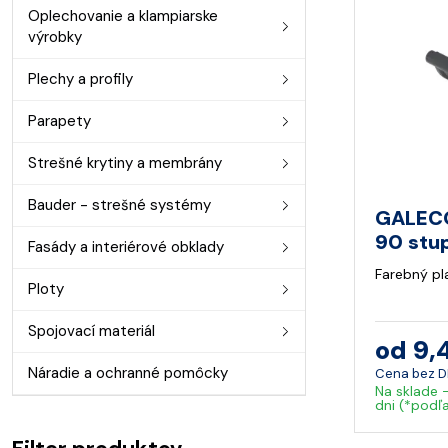
Oplechovanie a klampiarske
výrobky
Plechy a profily
Parapety
Strešné krytiny a membrány
Bauder - strešné systémy
GALECO
90 stu
Fasády a interiérové obklady
Farebný pl
Ploty
Spojovací materiál
od 9,
Náradie a ochranné pomôcky
Cena bez 
Na sklade 
dni (*podľ