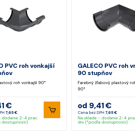
 PVC roh vonkajší
GALECO PVC roh v
pňov
90 stupňov
astový roh vonkajší 90°
Farebný žľabový plastový ro
90°
41 €
od 9,41 €
DPH
7,65 €
Cena bez DPH
7,65 €
- dodanie 2-4 prac.
Na sklade - dodanie 2-4 pra
a dostupnosti)
dni (*podľa dostupnosti)