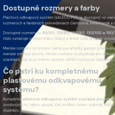
Dostupné rozmery a farby
Plastový odkvapový systém GALECO PVC je dostupný vo viac
rozmeroch a farebných prevedeniach čiernosivá, šedohnedá a 
Dostupné rozmery sú
90/50, 110/80, 130/80, 130/100 a 150
číslo označuje veľkosť žľabu (šírku) a druhé číslo priemer zvodov
Menšie rozmery sú vhodné najmä pre altánky, garáže, prístrešk
menšie strešné plochy. Väčšie rozmery sa používajú pri rodin
stavbách, kde je potrebné odviesť väčšie množstvo dažďovej 
Čo patrí ku kompletnému
plastovému odkvapovému
systému?
Kompletný
plastový odkvapový systém zvyčajne pozostá
zvodových rúr, hákov, spojok, čiel, kotlíkov, kolien, objímok, rohov
doplnkov.