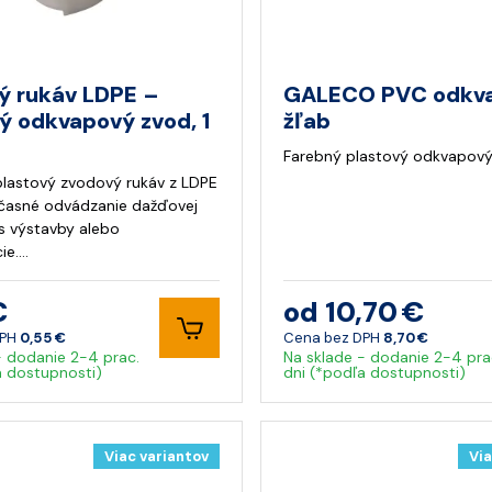
ý rukáv LDPE –
GALECO PVC odkv
ý odkvapový zvod, 1
žľab
Farebný plastový odkvapový
 plastový zvodový rukáv z LDPE
očasné odvádzanie dažďovej
 výstavby alebo
ie.…
€
od 10,70 €
DPH
0,55 €
Cena bez DPH
8,70 €
- dodanie 2-4 prac.
Na sklade - dodanie 2-4 pra
a dostupnosti)
dni (*podľa dostupnosti)
Viac variantov
Via