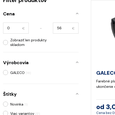
Filter produktov
Cena
-
€
€
Zobraziť len produkty
skladom
Výrobcovia
GALECO
GALECO
(19)
Farebné pl
ukončenie
Štítky
Novinka
od 3,
(1)
Cena bez 
Viac variantov
(17)