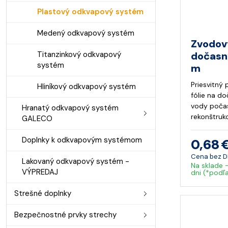
Plastový odkvapový systém
Medený odkvapový systém
Zvodov
Titanzinkový odkvapový
dočasn
systém
m
Priesvitný
Hliníkový odkvapový systém
fólie na d
vody počas
Hranatý odkvapový systém
rekonštrukc
GALECO
Doplnky k odkvapovým systémom
0,68 
Cena bez 
Lakovaný odkvapový systém -
Na sklade 
VÝPREDAJ
dni (*podľ
Strešné doplnky
Bezpečnostné prvky strechy