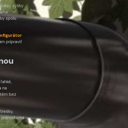
vodov, výšky
čame
by spolu
nfigurátor
m pripraviť
dnou
ľahké,
a na
stém bez
trešky,
ť, jednoduchá