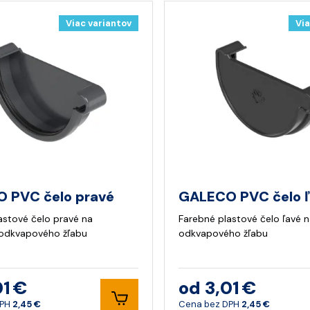
Viac variantov
Via
 PVC čelo pravé
GALECO PVC čelo 
astové čelo pravé na
Farebné plastové čelo ľavé 
 odkvapového žľabu
odkvapového žľabu
01 €
od 3,01 €
DPH
2,45 €
Cena bez DPH
2,45 €