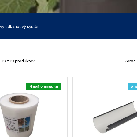
ový odkvapový systém
- 19 z 19 produktov
Zoradi
Nové v ponuke
Via