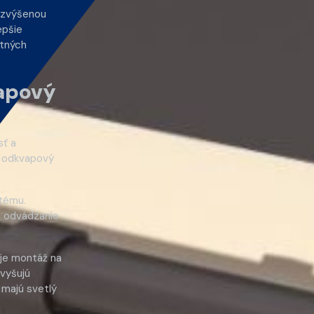
 zvýšenou
epšie
stných
vapový
sť a
ú odkvapový
tému.
e odvádzanie
uje montáž na
zvyšujú
majú svetlý