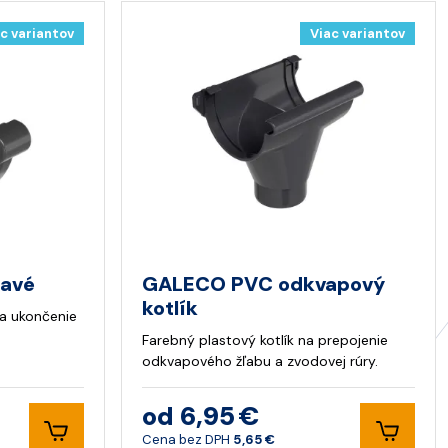
c variantov
Viac variantov
ľavé
GALECO PVC odkvapový
kotlík
na ukončenie
Farebný plastový kotlík na prepojenie
odkvapového žľabu a zvodovej rúry.
od 6,95 €
Cena bez DPH
5,65 €