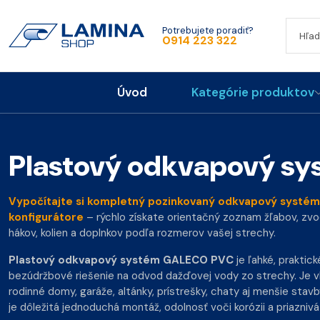
Potrebujete poradiť?
0914 223 322
Úvod
Kategórie produktov
Plastový odkvapový sy
Vypočítajte si kompletný pozinkovaný odkvapový systé
konfigurátore
– rýchlo získate orientačný zoznam žľabov, zvo
hákov, kolien a doplnkov podľa rozmerov vašej strechy.
Plastový odkvapový systém GALECO PVC
je ľahké, praktick
bezúdržbové riešenie na odvod dažďovej vody zo strechy. Je 
rodinné domy, garáže, altánky, prístrešky, chaty aj menšie stavby
je dôležitá jednoduchá montáž, odolnosť voči korózii a priaznivá