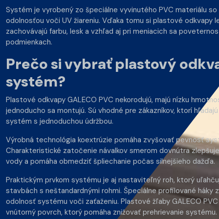
Systém je vyrobený zo špeciálne vyvinutého PVC materiálu so
odolnosťou voči UV žiareniu. Vďaka tomu si plastové odkvapy l
zachovávajú farbu, lesk a vzhľad aj pri meniacich sa poveterno
podmienkach.
Prečo si vybrať plastový odk
systém?
Plastové odkvapy GALECO PVC nekorodujú, majú nízku hmotno
jednoducho sa montujú. Sú vhodné pre zákazníkov, ktorí hľadaj
systém s jednoduchou údržbou.
Výrobná technológia koextrúzie pomáha zvyšovať pevnosť sys
Charakteristické zatočenie návalkov smerom dovnútra zlepšuj
vody a pomáha obmedziť špliechanie počas silnejšieho dažďa.
Praktickým prvkom systému je aj nastaviteľný roh, ktorý uľahč
stavbách s neštandardnými rohmi. Špeciálne profilované háky 
odolnosť systému voči zaťaženiu. Plastové žľaby GALECO PVC 
vnútorný povrch, ktorý pomáha znižovať prehrievanie systému.