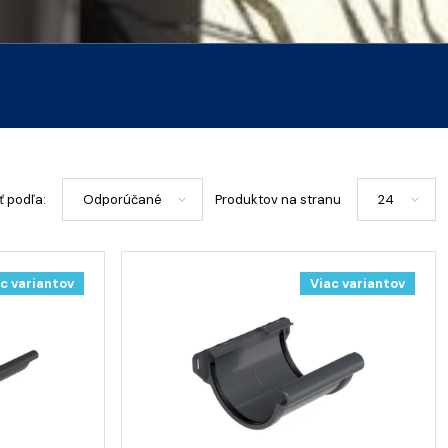
ť podľa:
Produktov na stranu
c variantov
Viac variantov