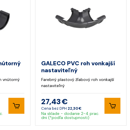
nútorný
GALECO PVC roh vonkajší
nastaviteľný
h vnútorný
Farebný plastový žľabový roh vonkajší
nastaviteľný
27,43 €
Cena bez DPH
22,30 €
c.
Na sklade - dodanie 2-4 prac.
dni (*podľa dostupnosti)