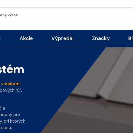
Akcie
Výpredaj
Značky
B
stém
m v našom
dových rúr,
é a
vhodný pre
, pri ktorých
 cena.