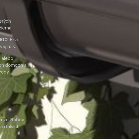
erých
čierna.
/100
. Prvé
ej rúry.
y alebo
ných domoch a
vody.
va
zo žľabov,
 a ďalších