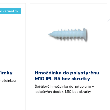
c variantov
jímky
Hmoždinka do polystyrénu
M10 IPL 95 bez skrutky
moždinkou.
Špirálová hmoždinka do zateplenia -
izolačných dosiek, M10 bez skrutky.