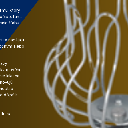
ému, ktorý
ečistotami.
enia žľabu
u a napájajú
očným alebo
ravy
odkvapového
ie laku na
bnovujú
nosti a
o dôjsť k
dlo
sa