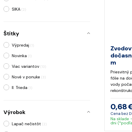
SIKA
(2)
Würth
(1)
Štítky
Výpredaj
(1)
Zvodov
dočasn
Novinka
(1)
m
Viac variantov
(13)
Priesvitný
Nové v ponuke
(3)
fólie na d
vody počas
II. Trieda
(1)
rekonštrukc
0,68 
Výrobok
Cena bez 
Na sklade 
dni (*podľ
Lapač nečistôt
(2)