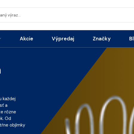
Akcie
Výpredaj
Značky
B
m
 každej
sť a
te rôzne
ok. Od
 tŕne objímky