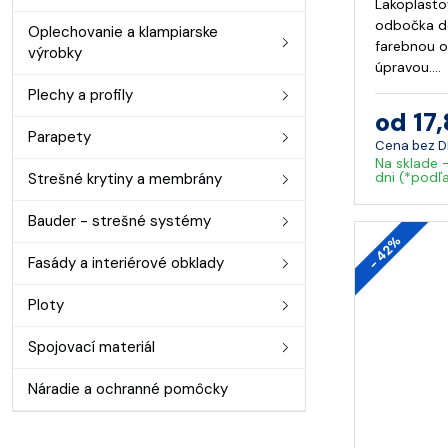
Lakoplasto
odbočka do
Oplechovanie a klampiarske
farebnou o
výrobky
úpravou.…
Plechy a profily
od 17
Parapety
Cena bez 
Na sklade 
dni (*podľ
Strešné krytiny a membrány
Bauder - strešné systémy
- 42%
Fasády a interiérové obklady
Ploty
Spojovací materiál
Náradie a ochranné pomôcky