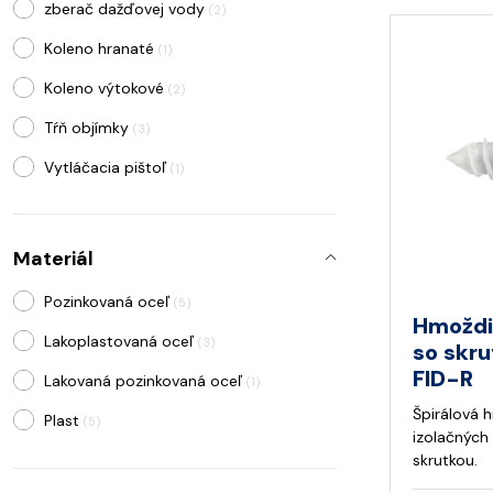
zberač dažďovej vody
(2)
Koleno hranaté
(1)
Koleno výtokové
(2)
Tŕň objímky
(3)
Vytláčacia pištoľ
(1)
Tmel
(2)
Adaptér/redukcia
(1)
Materiál
Výpust vody
(5)
Pozinkovaná oceľ
(5)
Hmoždi
Opravná farba
(1)
Lakoplastovaná oceľ
(3)
so skru
Koleno soklové
(1)
FID-R
Lakovaná pozinkovaná oceľ
(1)
Lapač lístia
(1)
Špirálová 
Plast
(5)
izolačných
Zberný kotlík
(1)
skrutkou.