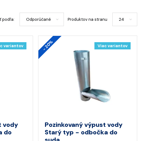
ť podľa:
Produktov na stranu
- 20%
c variantov
Viac variantov
t vody
Pozinkovaný výpust vody
a do
Starý typ - odbočka do
suda