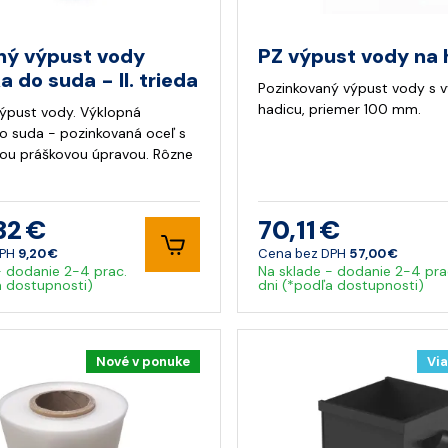
ný výpust vody
PZ výpust vody na 
 do suda - II. trieda
Pozinkovaný výpust vody s
hadicu, priemer 100 mm.
ýpust vody. Výklopná
 suda - pozinkovaná oceľ s
ou práškovou úpravou. Rôzne
32 €
70,11 €
DPH
9,20 €
Cena bez DPH
57,00 €
- dodanie 2-4 prac.
Na sklade - dodanie 2-4 pra
a dostupnosti)
dni (*podľa dostupnosti)
Nové v ponuke
Via