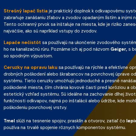
Strešný lapač lístia
je praktický doplnok k odkvapovému syst
zabraňuje zanášaniu žľabov a zvodov opadaným lístím a inými n
Tento ochranný prvok sa inštaluje na miesta, kde je riziko zanes
najväčšie, ako sú napríklad vstupy do zvodov.
Lapače nečistôt
sa používajú na ukončenie zvodového systém
ho na kanalizačnú rúru. Poznáme ich aj pod názvom
Geiger,
s b
so spodným výpustom.
Ceruzky na opravu laku
sa používajú na rýchle a efektívne op
drobných poškodení alebo škrabancov na povrchovej úprave 
systému. Tieto ceruzky umožňujú jednoduché a presné nanášan
poškodené miesta, čím chránia kovové časti pred koróziou a o
estetický vzhľad systému. Sú ideálne na zachovanie dlhej život
funkčnosti odkvapov, najmä po inštalácii alebo údržbe, kde mohl
poškodeniu povrchovej vrstvy.
Tmel
slúži na tesnenie spojov, prasklín a otvorov, zatiaľ čo
lepi
používa na trvalé spojenie rôznych komponentov systému.