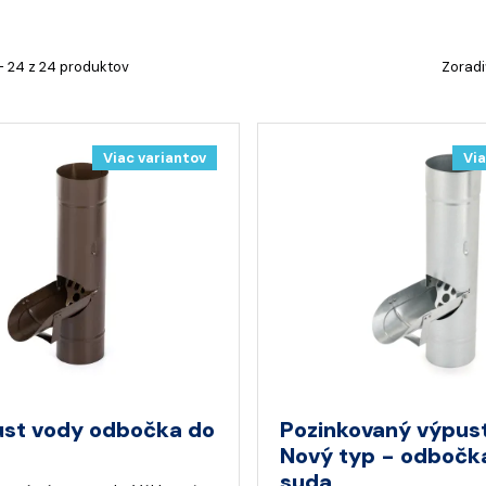
- 24 z 24 produktov
Zoradi
Viac variantov
Via
ust vody odbočka do
Pozinkovaný výpus
Nový typ - odbočk
suda