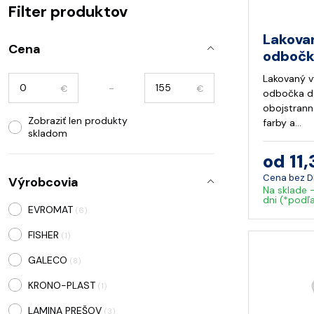
Filter produktov
Lakova
Cena
odbočka
Lakovaný v
-
€
€
odbočka do
obojstrann
Zobraziť len produkty
farby a…
skladom
od 11,
Cena bez 
Výrobcovia
Na sklade 
dni (*podľ
EVROMAT
(6)
FISHER
(1)
GALECO
(8)
KRONO-PLAST
(1)
LAMINA PREŠOV
(3)