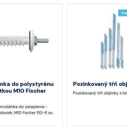
Via
nka do polystyrénu
Pozinkovaný tŕň ob
tkou M10 Fischer
Pozinkovaný tŕň objímky s h
hmoždinka do zateplenia -
 dosiek, M10 Fischer FID-R so