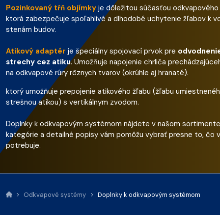
Pozinkovaný tŕň objímky
je dôležitou súčasťou odkvapového
ktorá zabezpečuje spoľahlivé a dlhodobé uchytenie žľabov k v
stenám budov.
Atikový adaptér
je špeciálny spojovací prvok pre
odvodnenie
strechy cez atiku
. Umožňuje napojenie chrliča prechádzajúce
na odkvapové rúry rôznych tvarov (okrúhle aj hranaté).
ktorý umožňuje prepojenie atikového žľabu (žľabu umiestnené
strešnou atikou) s vertikálnym zvodom.
Doplnky k odkvapovým systémom nájdete v našom sortimente
kategórie a detailné popisy vám pomôžu vybrať presne to, čo 
potrebuje.
Odkvapové systémy
Doplnky k odkvapovým systémom