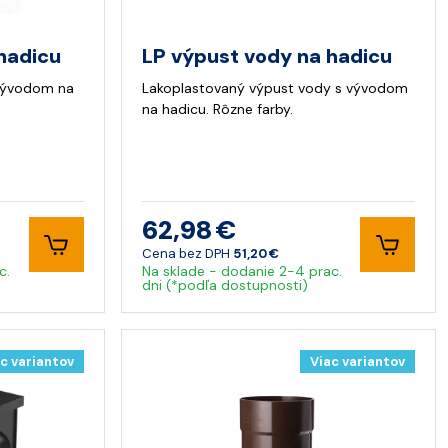
hadicu
LP výpust vody na hadicu
 vývodom na
Lakoplastovaný výpust vody s vývodom
na hadicu. Rôzne farby.
62,98 €
Cena bez DPH
51,20 €
c.
Na sklade - dodanie 2-4 prac.
dni (*podľa dostupnosti)
c variantov
Viac variantov