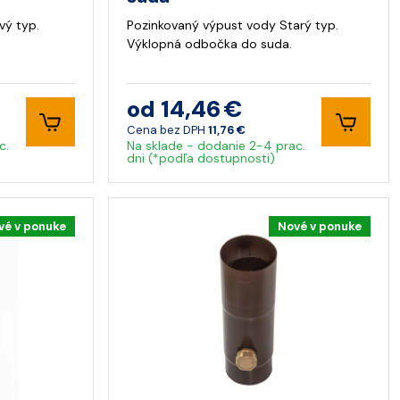
vý typ.
Pozinkovaný výpust vody Starý typ.
Výklopná odbočka do suda.
od 14,46 €
Cena bez DPH
11,76 €
c.
Na sklade - dodanie 2-4 prac.
dni (*podľa dostupnosti)
vé v ponuke
Nové v ponuke