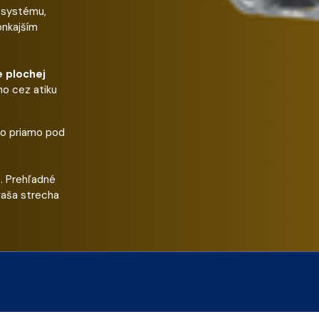
 systému,
onkajším
 plochej
ho cez atiku
ho priamo pod
. Prehľadné
vaša strecha