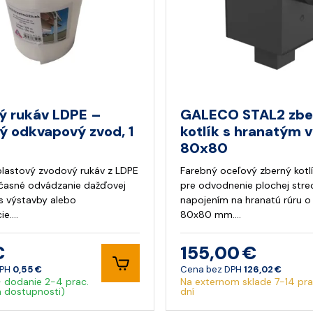
ý rukáv LDPE –
GALECO STAL2 zbe
ý odkvapový zvod, 1
kotlík s hranatým
80x80
 plastový zvodový rukáv z LDPE
Farebný oceľový zberný kotl
očasné odvádzanie dažďovej
pre odvodnenie plochej stre
 výstavby alebo
napojením na hranatú rúru 
ie.…
80x80 mm.…
€
155,00 €
DPH
0,55 €
Cena bez DPH
126,02 €
- dodanie 2-4 prac.
Na externom sklade 7-14 pra
a dostupnosti)
dní