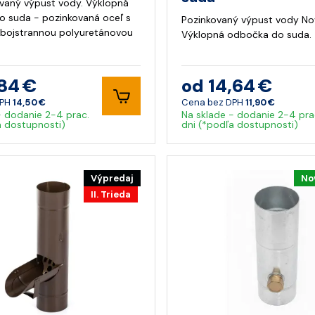
vaný výpust vody. Výklopná
 suda - pozinkovaná oceľ s
Pozinkovaný výpust vody No
bojstrannou polyuretánovou
Výklopná odbočka do suda.
,84 €
od 14,64 €
DPH
14,50 €
Cena bez DPH
11,90 €
- dodanie 2-4 prac.
Na sklade - dodanie 2-4 pra
a dostupnosti)
dni (*podľa dostupnosti)
Výpredaj
No
II. Trieda