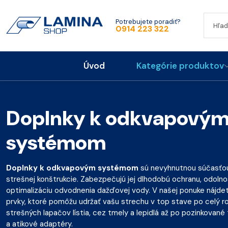
Potrebujete poradiť?
0914 223 322
Úvod
Kategórie produktov
Doplnky k odkvapový
systémom
Doplnky k odkvapovým systémom
sú nevyhnutnou súčasťou
strešnej konštrukcie. Zabezpečujú jej dlhodobú ochranu, odolno
optimalizáciu odvodnenia dažďovej vody. V našej ponuke nájde
prvky, ktoré pomôžu udržať vašu strechu v top stave po celý r
strešných lapačov lístia, cez tmely a lepidlá až po pozinkované
a atikové adaptéry.