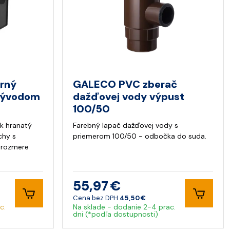
rný
GALECO PVC zberač
 vývodom
dažďovej vody výpust
100/50
ík hranatý
Farebný lapač dažďovej vody s
chy s
priemerom 100/50 - odbočka do suda.
o rozmere
55,97 €
Cena bez DPH
45,50 €
c.
Na sklade - dodanie 2-4 prac.
dni (*podľa dostupnosti)