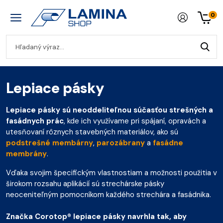
0
Lepiace pásky
Lepiace pásky sú neoddeliteľnou súčasťou strešných a
fasádnych prác
, kde ich využívame pri spájaní, opravách a
utesňovaní rôznych stavebných materiálov, ako sú
podstrešné membárny
,
parozábrany
a
fasádne
membrány
.
Vďaka svojim špecifickým vlastnostiam a možnosti použitia v
širokom rozsahu aplikácií sú strechárske pásky
neoceniteľným pomocníkom každého strechára a fasádnika.
Značka Corotop® lepiace pásky navrhla tak, aby