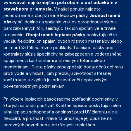
vyhovovali najrôznejším potrebám a požiadavkám v
stavebnom priemysle.
V našej ponuke nájdete
jednostranné a obojstranné lepiace pásky.
Jednostranné
pásky
sú ideálne na spájanie vrstiev paropriepustných a
parozábranných fólií, zaisťujúc tak ich spoľahlivé a trvalé
utesnenie.
Obojstranné lepiace pásky
poskytujú ešte
väčšiu flexibilitu pri spájaní dvoch rôznych materiálov alebo
pri montáži fólií na rôzne podklady. Tesniace pásky pod
kontralaty slúžia špecificky na zabezpečenie vodotesného
spoja medzi kontralatami a strešnými fóliami alebo
membránami. Tieto pásky zabezpečujú dodatočnú ochranu
proti vode a vlhkosti, čím predlžujú životnosť strešnej
konštrukcie a zvyšujú jej odolnosť voči nepriaznivým
poveternostným podmienkam.
Pri výbere lepiacich pások radíme zohľadniť podmienky, v
ktorých sa budú používať. Kvalitné lepiace poskytujú nielen
silnú lepiacu schopnosť a odolnosť proti UV žiareniu ale aj
flexibilitu a pružnosť. Práve tá umožňuje jej použitie na
nerovných povrchoch a pri rôznych teplotách.