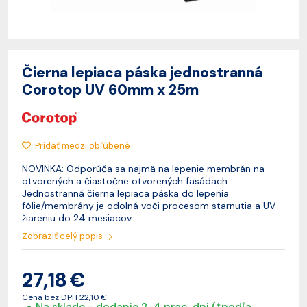
Čierna lepiaca páska jednostranná
Corotop UV 60mm x 25m
Pridať medzi obľúbené
NOVINKA: Odporúča sa najmä na lepenie membrán na
otvorených a čiastočne otvorených fasádach.
Jednostranná čierna lepiaca páska do lepenia
fólie/membrány je odolná voči procesom starnutia a UV
žiareniu do 24 mesiacov.
Zobraziť celý popis
27,18 €
Cena bez DPH
22,10 €
Na sklade - dodanie 2-4 prac. dni (*podľa