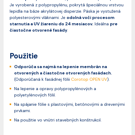
Je vyrobená z polypropylénu, pokrytá špeciálnou vrstvou
lepidla na báze akrylátovej disperzie. Páska je vystužená
polyesterovými vláknami. Je
odolná voči procesom
starnutia a UV žiareniu do 24 mesiacov.
Ideálna
pre
čiastočne otvorené fasády
.
Použitie
Odporúča sa najmä na lepenie membrán na
otvorených a čiastočne otvorených fasádach.
(Odporúčaná k fasádnej fólii
Corotop OPEN UV
).
Na lepenie a opravy polypropylénových a
polyetylénových fólií.
Na spájanie fólie s plastovými, betónovými a drevenými
prvkami.
Na použitie vo vnútri stavebných konštrukcií.