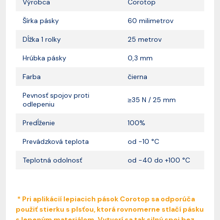
Výrobca
Corotop
Šírka pásky
60 milimetrov
Dĺžka 1 rolky
25 metrov
Hrúbka pásky
0,3 mm
Farba
čierna
Pevnosť spojov proti
≥35 N / 25 mm
odlepeniu
Predĺženie
100%
Prevádzková teplota
od -10 °C
Teplotná odolnosť
od -40 do +100 °C
* Pri aplikácií lepiacich pások Corotop sa odporúča
použiť stierku s plsťou, ktorá rovnomerne stlačí pásku
s lepeným materiálom. Vytvorí sa tak silný spoj bez