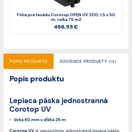
Fólia pre fasádu Corotop OPEN UV 200; 1,5 x 50
L
m; rolka 75 m2
496,55 €
POPIS PRODUKTU
SÚVISIACE PRODUKTY
R
(15)
Popis produktu
Lepiaca páska jednostranná
Corotop UV
šírka 60 mm x dĺžka 25 m
Corotop UV
je viacsezónna, jednostranná lepiaca páska.