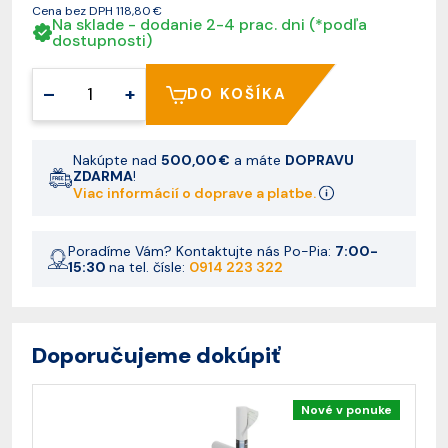
Cena bez DPH
118,80 €
Na sklade - dodanie 2-4 prac. dni (*podľa
dostupnosti)
–
+
DO KOŠÍKA
Nakúpte nad
500,00 €
a máte
DOPRAVU
ZDARMA
!
Viac informácií o doprave a platbe.
Poradíme Vám? Kontaktujte nás Po-Pia:
7:00-
15:30
na tel. čísle:
0914 223 322
Doporučujeme dokúpiť
Nové v ponuke