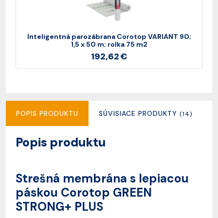
Inteligentná parozábrana Corotop VARIANT 90;
1,5 x 50 m; rolka 75 m2
192,62 €
POPIS PRODUKTU
SÚVISIACE PRODUKTY
R
(14)
Popis produktu
Strešná membrána s lepiacou
páskou Corotop GREEN
STRONG+ PLUS