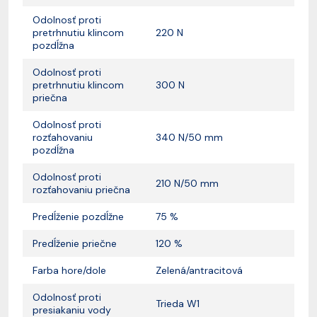
Odolnosť proti
pretrhnutiu klincom
220 N
pozdĺžna
Odolnosť proti
pretrhnutiu klincom
300 N
priečna
Odolnosť proti
rozťahovaniu
340 N/50 mm
pozdĺžna
Odolnosť proti
210 N/50 mm
rozťahovaniu priečna
Predĺženie pozdĺžne
75 %
Predĺženie priečne
120 %
Farba hore/dole
Zelená/antracitová
Odolnosť proti
Trieda W1
presiakaniu vody