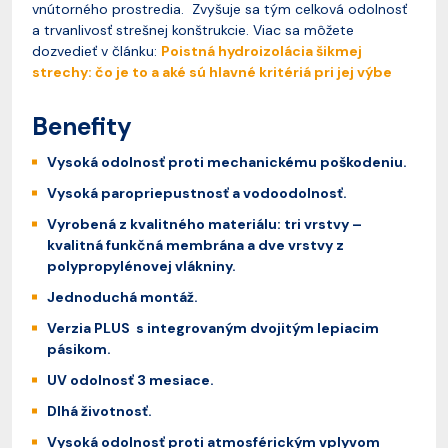
vnútorného prostredia. Zvyšuje sa tým celková odolnosť
a trvanlivosť strešnej konštrukcie. Viac sa môžete
dozvedieť v článku:
Poistná hydroizolácia šikmej
strechy: čo je to a aké sú hlavné kritériá pri jej výbe
Benefity
Vysoká odolnosť proti mechanickému poškodeniu.
Vysoká paropriepustnosť a vodoodolnosť.
Vyrobená z kvalitného materiálu: tri vrstvy –
kvalitná funkčná membrána a dve vrstvy z
polypropylénovej vlákniny.
Jednoduchá montáž.
Verzia PLUS s integrovaným dvojitým lepiacim
pásikom.
UV odolnosť 3 mesiace.
Dlhá životnosť.
Vysoká odolnosť proti atmosférickým vplyvom