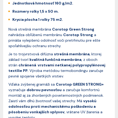
Jednotková hmotnosť 160 g/m2.
Rozmery rolky 1,5 x 50 m.
Krycia plocha 1 rolky 75 m2.
Nová strešná membrána
Corotop Green Strong
nahrádza obľúbenú membránu
Corotop Strong
a
prináša vylepšenú odolnosť voči pretrhnutiu pre ešte
spoľahlivejšiu ochranu strechy.
Je to trojvrstvová difúzna
strešná membrána
, ktorej
základ tvorí
kvalitná funkčná membrána
, z oboch
strán
chránená vrstvami netkanej polypropylénovej
textílie PP.
Výroba metódou termobondingu zaručuje
pevné spojenie všetkých vrstiev.
Vďaka zvýšenej gramáži sa
Corotop GREEN STRONG+
vyznačuje
dobrou pevnosťou
a zaručuje komfortnú
montáž aj za zhoršených poveternostných podmienok.
Zaistí vám dlhú životnosť vašej strechy. Má
vysokú
odolnosťou proti mechanickému poškodeniu a
pôsobeniu vonkajších vplyvov
, vrátane UV žiarenia a
vysokej teploty.