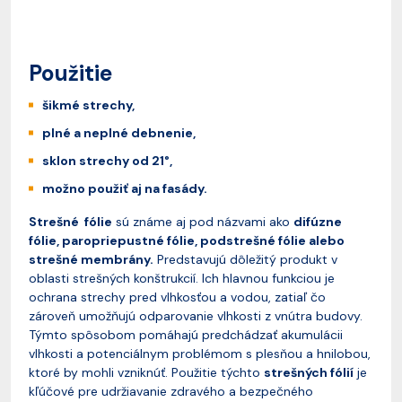
Použitie
šikmé strechy,
plné a neplné debnenie,
sklon strechy od 21°,
možno použiť aj na fasády.
Strešné fólie
sú známe aj pod názvami ako
difúzne
fólie, paropriepustné fólie, podstrešné fólie alebo
strešné membrány.
Predstavujú dôležitý produkt v
oblasti strešných konštrukcií. Ich hlavnou funkciou je
ochrana strechy pred vlhkosťou a vodou, zatiaľ čo
zároveň umožňujú odparovanie vlhkosti z vnútra budovy.
Týmto spôsobom pomáhajú predchádzať akumulácii
vlhkosti a potenciálnym problémom s plesňou a hnilobou,
ktoré by mohli vzniknúť. Použitie týchto
strešných fólií
je
kľúčové pre udržiavanie zdravého a bezpečného