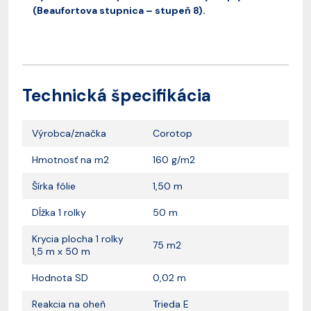
(Beaufortova stupnica – stupeň 8).
Technická špecifikácia
Výrobca/značka
Corotop
Hmotnosť na m2
160 g/m2
Šírka fólie
1,50 m
Dĺžka 1 rolky
50 m
Krycia plocha 1 rolky
75 m2
1,5 m x 50 m
Hodnota SD
0,02 m
Reakcia na oheň
Trieda E