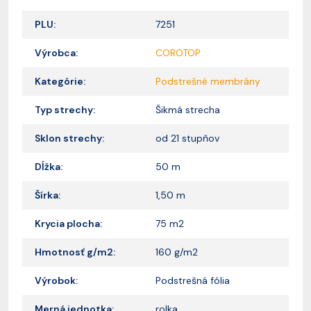
PLU:
7251
Výrobca:
COROTOP
Kategórie:
Podstrešné membrány
Typ strechy:
Šikmá strecha
Sklon strechy:
od 21 stupňov
Dĺžka:
50 m
Šírka:
1,50 m
Krycia plocha:
75 m2
Hmotnosť g/m2:
160 g/m2
Výrobok:
Podstrešná fólia
Merná jednotka:
rolka