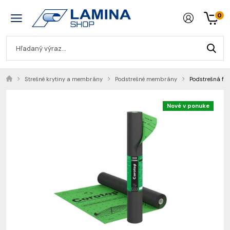
0
Strešné krytiny a membrány
Podstrešné membrány
Podstrešná fó
Nové v ponuke