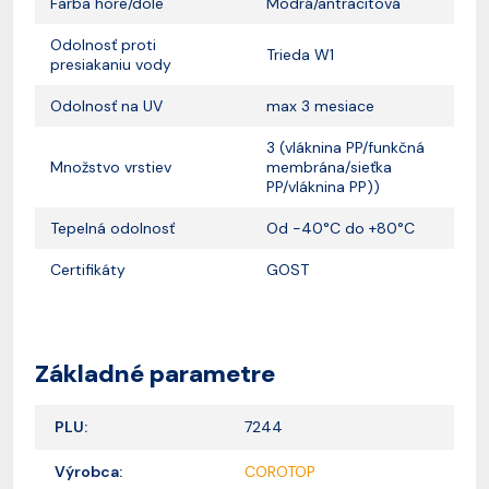
Farba hore/dole
Modrá/antracitová
Odolnosť proti
Trieda W1
presiakaniu vody
Odolnosť na UV
max 3 mesiace
3 (vláknina PP/funkčná
Množstvo vrstiev
membrána/sieťka
PP/vláknina PP))
Tepelná odolnosť
Od -40°C do +80°C
Certifikáty
GOST
Základné parametre
PLU:
7244
Výrobca:
COROTOP