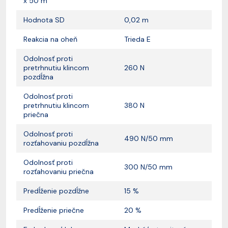
x 50 m
Hodnota SD
0,02 m
Reakcia na oheň
Trieda E
Odolnosť proti
pretrhnutiu klincom
260 N
pozdĺžna
Odolnosť proti
pretrhnutiu klincom
380 N
priečna
Odolnosť proti
490 N/50 mm
rozťahovaniu pozdĺžna
Odolnosť proti
300 N/50 mm
rozťahovaniu priečna
Predĺženie pozdĺžne
15 %
Predĺženie priečne
20 %