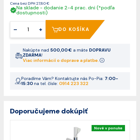
Cena bez DPH
27,80 €
Na sklade - dodanie 2-4 prac. dni (*podľa
dostupnosti)
–
+
DO KOŠÍKA
Nakúpte nad
500,00 €
a máte
DOPRAVU
ZDARMA
!
Viac informácií o doprave a platbe.
Poradíme Vám? Kontaktujte nás Po-Pia:
7:00-
15:30
na tel. čísle:
0914 223 322
Doporučujeme dokúpiť
Nové v ponuke