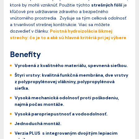
ktoré by mohli vzniknúť. Použitie týchto
strešných fólií
je
kľúčové pre udržiavanie zdravého a bezpečného
vnútorného prostredia. Zvyšuje sa tým celková odolnosť
a trvanlivosť strešnej konštrukcie. Viac sa môžete
dozvedieť v článku:
Poistná hydroizolácia šikmej
strechy: čo je to a aké sú hlavné kritériá pri jej výbere
Benefity
Vyrobená z kvalitného materiálu, spevnená sieťkou.
Štyri vrstvy: kvalitná funkčná membrána, dve vrstvy
z polypropylénovej vlákniny, polypropylénová
sieťka.
Vysoká mechanická odolnosť proti poškodeniu,
najmä počas montáže.
Vysoká paropriepustnosť a vodoodolnosť.
Jednoduchá montáž.
Verzia PLUS s integrovaným dvojitým lepiacim