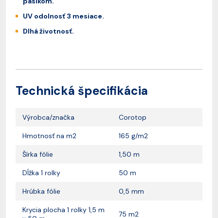
pásikom.
UV odolnosť 3 mesiace.
Dlhá životnosť.
Technická špecifikácia
Výrobca/značka
Corotop
Hmotnosť na m2
165 g/m2
Šírka fólie
1,50 m
Dĺžka 1 rolky
50 m
Hrúbka fólie
0,5 mm
Krycia plocha 1 rolky 1,5 m
75 m2