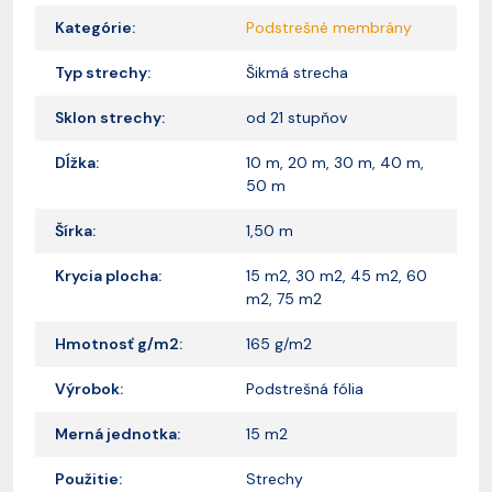
Kategórie:
Podstrešné membrány
Typ strechy:
Šikmá strecha
Sklon strechy:
od 21 stupňov
Dĺžka:
10 m, 20 m, 30 m, 40 m,
50 m
Šírka:
1,50 m
Krycia plocha:
15 m2, 30 m2, 45 m2, 60
m2, 75 m2
Hmotnosť g/m2:
165 g/m2
Výrobok:
Podstrešná fólia
Merná jednotka:
15 m2
Použitie:
Strechy