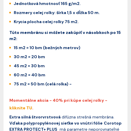
Jednotková hmotnosť 165 g/m2.
Rozmery celej rolky: šírka 1,5 x dĺžka 50 m.
Krycia plocha celej rolky 75 m2.
Túto membránu si môžete zakúpiť v násobkoch po 15
m2:
15 m2 = 10 bm (bežných metrov)
30 m2 = 20 bm
45 m2 = 30 bm
60 m2 = 40 bm
75 m2 = 50 bm (celá rolka) -
Momentálne akcia - 40% pri kúpe celej rolky -
kliknite TU
.
Extra silná štvorvrstvová
difúzna strešná membrána.
Vďaka polypropylénovej sieťke vo vnútri fólie
Corotop
EXTRA PROTECT+ PLUS
má parametre neporovnateľné