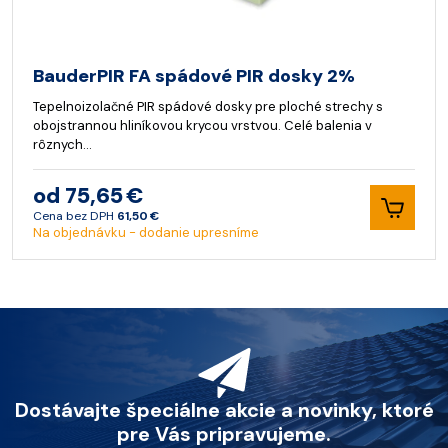
BauderPIR FA spádové PIR dosky 2%
Tepelnoizolačné PIR spádové dosky pre ploché strechy s
obojstrannou hliníkovou krycou vrstvou. Celé balenia v
rôznych…
od 75,65 €
Cena bez DPH
61,50 €
Na objednávku - dodanie upresníme
Dostávajte špeciálne akcie a novinky, ktoré
pre Vás pripravujeme.