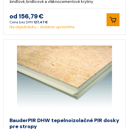
šindľové, bridlicové a vláknocementové krytiny.
od 156,79 €
Cena bez DPH
127,47 €
Na objednávku - dodanie upresníme
BauderPIR DHW tepelnoizolačné PIR dosky
pre stropy