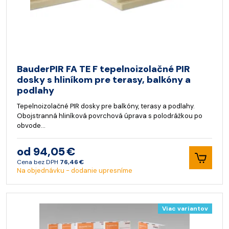
BauderPIR FA TE F tepelnoizolačné PIR
dosky s hliníkom pre terasy, balkóny a
podlahy
Tepelnoizolačné PIR dosky pre balkóny, terasy a podlahy.
Obojstranná hliníková povrchová úprava s polodrážkou po
obvode…
od 94,05 €
Cena bez DPH
76,46 €
Na objednávku - dodanie upresníme
Viac variantov