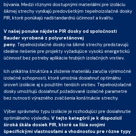
bývania. Medzi rôznymi dostupnými materiálmi pre izoláciu
šikmej strechy vynikajú predovšetkým tepelnoizolačné dosky
PIR, ktoré ponúkajú nadštandardnú účinnosť a kvalitu.
V našej ponuke nájdete PIR dosky od spoločnosti
Bauder vyrobené z polyuretánovej
peny.
Tepelnoizolačné dosky na šikmé strechy predstavujú
ideálne riešenie pre projekty vyžadujúce vysokú energetickú
účinnosť bez potreby aplikácie hrubých izolačných vrstiev.
Ich unikátna štruktúra a zloženie materiálu zaručia výnimočné
izolačné schopnosti, ktoré umožnia dosiahnuť optimálnu
úroveň izolácie aj s použitím tenších vrstiev. Tepelnoizolačné
dosky umožňujú dosiahnuť požadované izolačné parametre
bez nutnosti výrazného zväčšenia konštrukcie strechy.
Výber správneho typu izolácie je rozhodujúci pre dosiahnutie
optimálneho výsledku.
V tejto kategórií je k dispozícií
široká škála dosiek PIR, ktoré sa líšia svojimi
špecifickými vlastnosťami a vhodnosťou pre rôzne typy