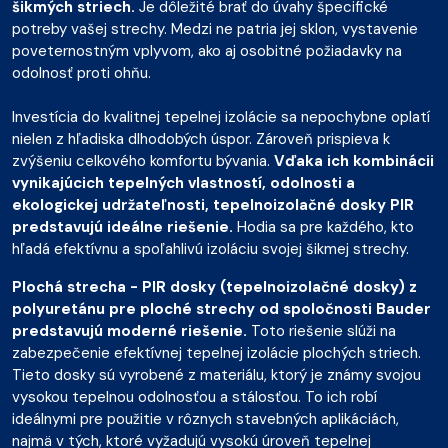
šikmých striech.
Je dôležité brať do úvahy špecifické
potreby vašej strechy. Medzi ne patria jej sklon, vystavenie
poveternostným vplyvom, ako aj osobitné požiadavky na
odolnosť proti ohňu.
Investícia do kvalitnej tepelnej izolácie sa nepochybne oplatí
nielen z hľadiska dlhodobých úspor. Zároveň prispieva k
zvýšeniu celkového komfortu bývania.
Vďaka ich kombinácii
vynikajúcich tepelných vlastností, odolnosti a
ekologickej udržateľnosti, tepelnoizolačné dosky PIR
predstavujú ideálne riešenie.
Hodia sa pre každého, kto
hľadá efektívnu a spoľahlivú izoláciu svojej šikmej strechy.
Plochá strecha - PIR dosky (tepelnoizolačné dosky) z
polyuretánu pre ploché strechy od spoločnosti Bauder
predstavujú moderné riešenie.
Toto riešenie slúži na
zabezpečenie efektívnej tepelnej izolácie plochých striech.
Tieto dosky sú vyrobené z materiálu, ktorý je známy svojou
vysokou tepelnou odolnosťou a stálosťou. To ich robí
ideálnymi pre použitie v rôznych stavebných aplikáciách,
najmä v tých, ktoré vyžadujú vysokú úroveň tepelnej