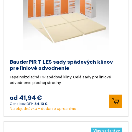
BauderPIR T LES sady spádových klinov
pre líniové odvodnenie
Tepelnoizolačné PIR spádové kliny. Celé sady pre líniové
odvodnenie plochej strechy.
od 41,94 €
Cena bez DPH
34,10 €
Na objednávku - dodanie upresníme
Viac variantov