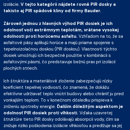
izolácie.
V tejto kategórii nájdete rovné PIR dosky a
takisto aj PIR spádové kliny od firmy Bauder.
Zároveň jednou z hlavných výhod PIR dosiek je ich
odolnosť voči extrémnym teplotám, vrátane vysokej
odolnosti proti horúcemu asfaltu.
Vzhľadom na to, že sa
asfaltové pásy aplikujú horúce a majú priame spojenie s
tepelnoizolačnou doskou (PIR doskou). Vlastnosti týchto
dosiek umožňujú ich bezpečné použitie v kombinácii s
asfaltovými pásmi, čo predstavuje bežnú prax pri izolácii
plochých striech.
Ich štruktúra a materiálové zloženie zabezpečujú nízky
koeficient tepelnej vodivosti, čo znamená, že dokážu
efektívne udržiavať teplo vnútri budovy alebo chrániť ju pred
vonkajším teplom. To v konečnom dôsledku prispieva k
zníženiu spotreby energie.
Ďalším dôležitým aspektom je
odolnosť PIR dosiek proti vlhkosti.
Vďaka uzavretej
štruktúre tieto PIR dosky odolávajú absorpcii vody, čím sa
znižuje riziko poškodenia izolácie vlhkosťou a predlžuje sa jej