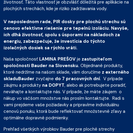
životnosť. Táto vlastnosť je obzvlášť dôležitá pre aplikácie na
plochých strechách, kde je riziko zadržiavania vody.
V neposlednom rade, PIR dosky pre plochú strechu sú
cenovo efektívne riešenie pre tepelnú izoláciu. Navyše,
ich dlhá životnosť, spolu s úsporami na nákladoch za
energiu, zabezpečuje, že investícia do týchto
izolačných dosiek sa rýchlo vráti.
Naša spoločnosť
LAMINA PREŠOV
je
zastupiteľom
spoločnosti Bauder na Slovensku.
Objednané produkty,
ktoré nedržíme na našom sklade, vám doručíme
z externého
skladu
Bauder
zvyčajne
do 7 pracovných dní
. V prípade
záujmu a produkty
na DOPYT
, alebo ak potrebujete poradiť,
neváhajte a kontaktujte nás. V prípade, že máte záujem o
nákup vo väčšom množstve nás prosím kontaktujte. Radi s
vami prejdeme vaše požiadavky a pripravíme individuálnu
cenovú ponuku, ktorá bude reflektovať množstevné zľavy a
optimálne dopravné podmienky.
Prehľad všetkých výrobkov Bauder pre ploché strechy