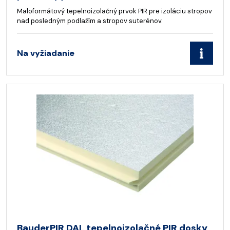
Maloformátový tepelnoizolačný prvok PIR pre izoláciu stropov
nad posledným podlažím a stropov suterénov.
Na vyžiadanie
BauderPIR DAL tepelnoizolačné PIR dosky