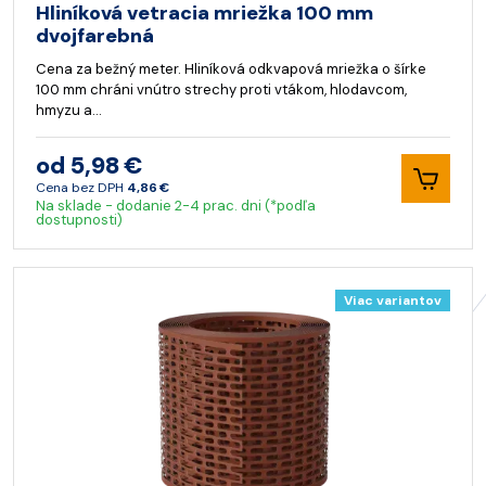
Hliníková vetracia mriežka 100 mm
dvojfarebná
Cena za bežný meter. Hliníková odkvapová mriežka o šírke
100 mm chráni vnútro strechy proti vtákom, hlodavcom,
hmyzu a…
od 5,98 €
Cena bez DPH
4,86 €
Na sklade - dodanie 2-4 prac. dni (*podľa
dostupnosti)
Viac variantov