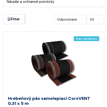
Náradie a ochranné pomôcky
Filter
Viac variantov
Hrebeňový pás samolepiaci CoroVENT
0,31 x 5 m