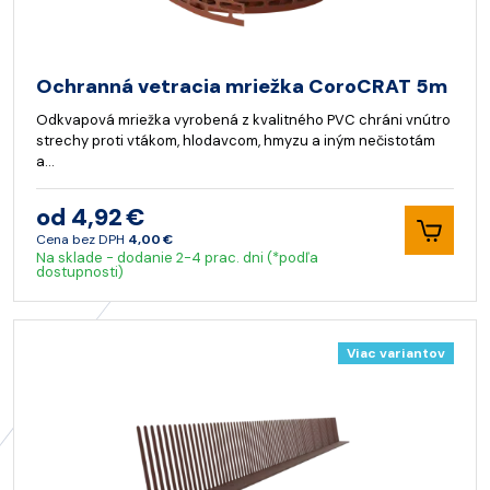
Ochranná vetracia mriežka CoroCRAT 5m
Odkvapová mriežka vyrobená z kvalitného PVC chráni vnútro
strechy proti vtákom, hlodavcom, hmyzu a iným nečistotám
a…
od 4,92 €
Cena bez DPH
4,00 €
Na sklade - dodanie 2-4 prac. dni (*podľa
dostupnosti)
Viac variantov