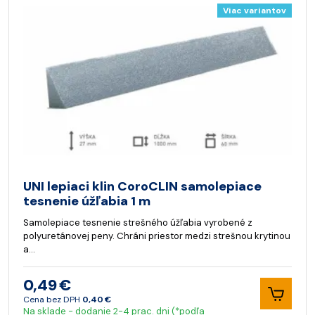
Viac variantov
UNI lepiaci klin CoroCLIN samolepiace
tesnenie úžľabia 1 m
Samolepiace tesnenie strešného úžľabia vyrobené z
polyuretánovej peny. Chráni priestor medzi strešnou krytinou
a…
0,49 €
Cena bez DPH
0,40 €
Na sklade - dodanie 2-4 prac. dni (*podľa