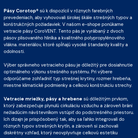
Pásy Corotop®
sú k dispozícií v rôznych farebných
prevedeniach, aby vyhovovali širokej škále strešných typov a
konštrukčných požiadaviek. V našom e-shope ponúkame
vetracie pásy CoroVENT. Tento pás je vyrábaný z dvoch
pásov plisovaného hliníka a kvalitného polypropylénového
vlákna. materiálov, ktoré spĺňajú vysoké štandardy kvality a
odolnosti.
Výber správneho vetracieho pásu je dôležitý pre dosiahnutie
optimálneho výkonu strešného systému. Pri výbere
odporúčame zohľadniť typ strešnej krytiny, rozmer hrebeňa,
miestne klimatické podmienky a celkovú konštrukciu strechy.
Vetracie mriežky, pásy a hrebene
sú dôležitým prvkom,
ktorý zabezpečuje plynulú cirkuláciu vzduchu a zároveň bráni
nežiadúcim návštevníkom vstúpiť do podstrešného priestoru.
Ich dizajn je prispôsobený tak, aby sa ľahko integrovali do
rôznych typov strešných krytín, a zároveň si zachovali
diskrétny vzhľad, ktorý neovplyvňuje celkovú estetiku