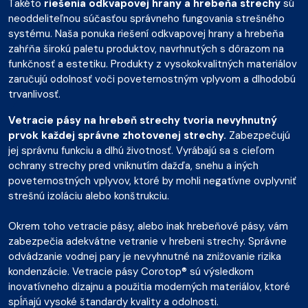
Takéto
riešenia odkvapovej hrany a hrebeňa strechy
sú
neoddeliteľnou súčasťou správneho fungovania strešného
systému. Naša ponuka riešení odkvapovej hrany a hrebeňa
zahŕňa širokú paletu produktov, navrhnutých s dôrazom na
funkčnosť a estetiku. Produkty z vysokokvalitných materiálov
zaručujú odolnosť voči poveternostným vplyvom a dlhodobú
trvanlivosť.
Vetracie pásy na hrebeň strechy tvoria nevyhnutný
prvok každej správne zhotovenej strechy.
Zabezpečujú
jej správnu funkciu a dlhú životnosť. Vyrábajú sa s cieľom
ochrany strechy pred vniknutím dažďa, snehu a iných
poveternostných vplyvov, ktoré by mohli negatívne ovplyvniť
strešnú izoláciu alebo konštrukciu.
Okrem toho vetracie pásy, alebo inak hrebeňové pásy, vám
zabezpečia adekvátne vetranie v hrebeni strechy. Správne
odvádzanie vodnej pary je nevyhnutné na znižovanie rizika
kondenzácie. Vetracie pásy Corotop® sú výsledkom
inovatívneho dizajnu a použitia moderných materiálov, ktoré
spĺňajú vysoké štandardy kvality a odolnosti.