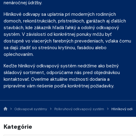
nenáročnej údržby.
Hliníkové odkvapy sa uplatnia pri moderných rodinných
domoch, rekonštrukciách, prístreškoch, garážach aj ďalších
stavbách, kde zákazník hľadá ľahký a odolný odkvapový
systém. V závislosti od konkrétnej ponuky môžu byť
dostupné vo viacerých farebných prevedeniach, vďaka čomu
sa dajú zladiť so strešnou krytinou, fasádou alebo
oplechovaním.
Keďže hliníkový odkvapový systém nedržíme ako bežný
skladový sortiment, odporúčame nás pred objednávkou
kontaktovať. Overíme aktuálne možnosti dodania a
pripravíme vám riešenie podľa konkrétnej požiadavky.
Odkvapové systémy
Polkruhový odkvapový systém
Hliníkový odk
Kategórie