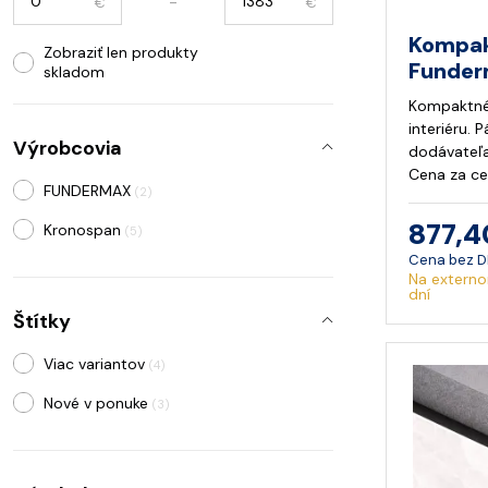
-
€
€
Kompak
Zobraziť len produkty
Funderm
skladom
Kompaktné
interiéru. 
Výrobcovia
dodávateľa
Cena za ce
FUNDERMAX
(2)
877,4
Kronospan
(5)
Cena bez 
Na externo
dní
Štítky
Viac variantov
(4)
Nové v ponuke
(3)