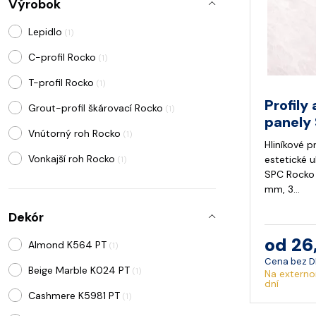
Výrobok
Lepidlo
(1)
C-profil Rocko
(1)
T-profil Rocko
(1)
Profily
Grout-profil škárovací Rocko
(1)
panely
Vnútorný roh Rocko
(1)
Hliníkové p
Vonkajší roh Rocko
estetické 
(1)
SPC Rocko 
mm, 3…
Dekór
od 26
Almond K564 PT
(1)
Cena bez 
Beige Marble K024 PT
(1)
Na externo
dní
Cashmere K5981 PT
(1)