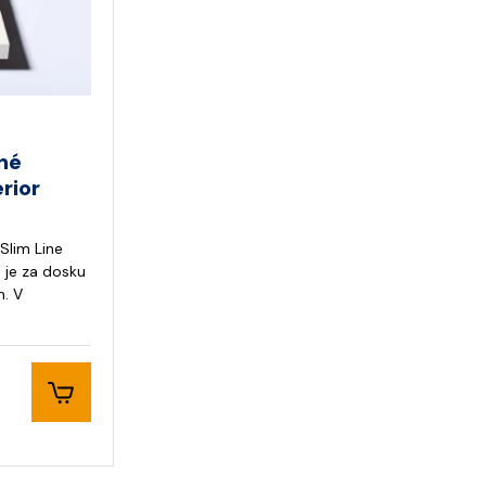
né
rior
lim Line
a je za dosku
. V