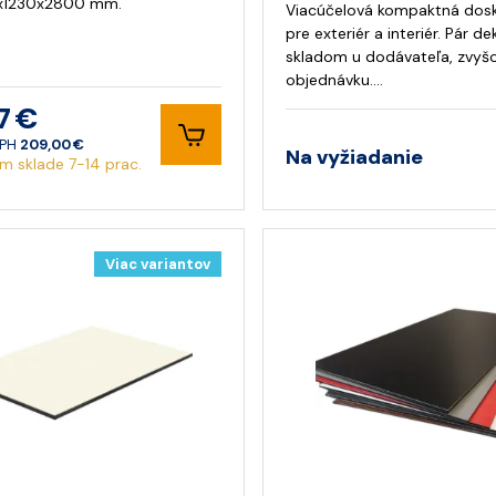
x1230x2800 mm.
Viacúčelová kompaktná dos
pre exteriér a interiér. Pár d
skladom u dodávateľa, zvyš
objednávku.…
7 €
DPH
209,00 €
Na vyžiadanie
m sklade 7-14 prac.
Viac variantov