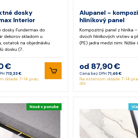
tné dosky
Alupanel - kompoz
ax Interior
hliníkový panel
 dosky Fundermax do
Kompozitný panel z hliníka –
Pár dekorov skladom u
dvoch hliníkových vrstiev a 
, ostatok na objednávku.
(PE) jadra medzi nimi. Nižšie 
lú dosku (7…
0 €
od 87,90 €
DPH
713,33 €
Cena bez DPH
71,46 €
m sklade 7-14 prac.
Na externom sklade 7-14 pra
dní
Nové v ponuke
Via