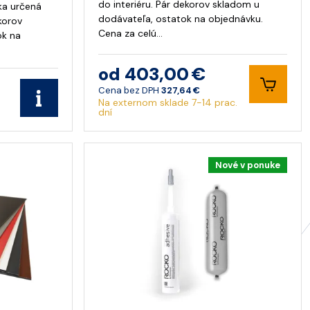
do interiéru. Pár dekorov skladom u
ka určená
dodávateľa, ostatok na objednávku.
ekorov
Cena za celú…
ok na
od 403,00 €
Cena bez DPH
327,64 €
Na externom sklade 7-14 prac.
dní
Nové v ponuke