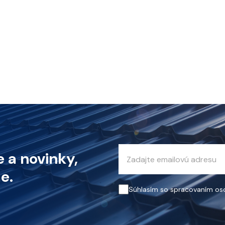
 a novinky,
e.
Súhlasím so spracovaním os