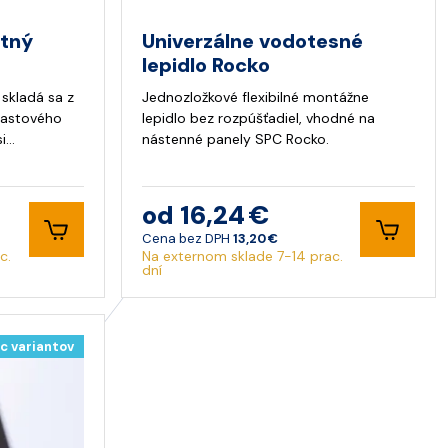
itný
Univerzálne vodotesné
lepidlo Rocko
 skladá sa z
Jednozložkové flexibilné montážne
plastového
lepidlo bez rozpúšťadiel, vhodné na
si…
nástenné panely SPC Rocko.
od 16,24 €
Cena bez DPH
13,20 €
c.
Na externom sklade 7-14 prac.
dní
c variantov