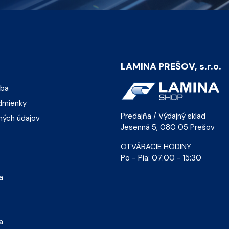
LAMINA PREŠOV, s.r.o.
tba
dmienky
Predajňa / Výdajný sklad
ných údajov
Jesenná 5, 080 05 Prešov
OTVÁRACIE HODINY
Po - Pia: 07:00 - 15:30
a
a