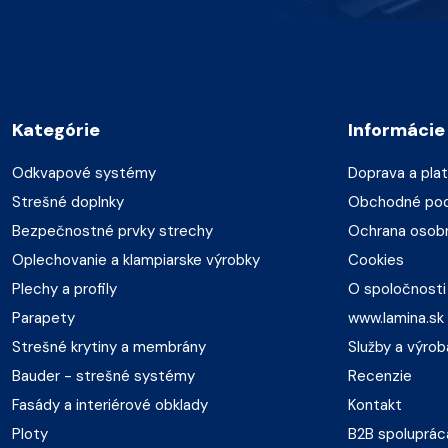
Kategórie
Informácie
Odkvapové systémy
Doprava a pla
Strešné doplnky
Obchodné po
Bezpečnostné prvky strechy
Ochrana osob
Oplechovanie a klampiarske výrobky
Cookies
Plechy a profily
O spoločnosti
Parapety
www.lamina.sk
Strešné krytiny a membrány
Služby a výrob
Bauder - strešné systémy
Recenzie
Fasády a interiérové obklady
Kontakt
Ploty
B2B spoluprác