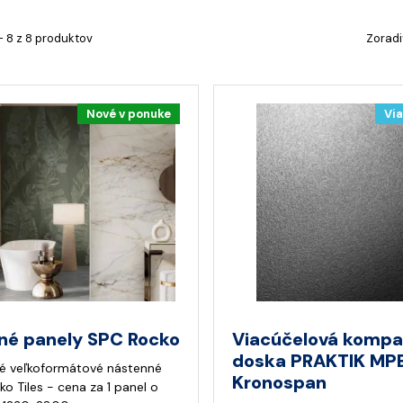
- 8 z 8 produktov
Zoradi
Nové v ponuke
Via
né panely SPC Rocko
Viacúčelová komp
doska PRAKTIK MP
é veľkoformátové nástenné
Kronospan
o Tiles - cena za 1 panel o