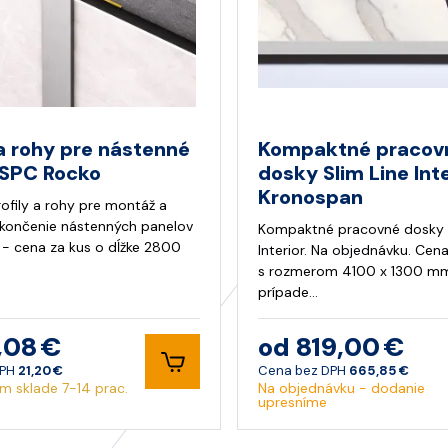
 a rohy pre nástenné
Kompaktné pracov
 SPC Rocko
dosky Slim Line Inte
Kronospan
rofily a rohy pre montáž a
ukončenie nástenných panelov
Kompaktné pracovné dosky S
- cena za kus o dĺžke 2800
Interior. Na objednávku. Cen
s rozmerom 4100 x 1300 mm
prípade…
,08 €
od 819,00 €
DPH
21,20 €
Cena bez DPH
665,85 €
m sklade 7-14 prac.
Na objednávku - dodanie
upresníme