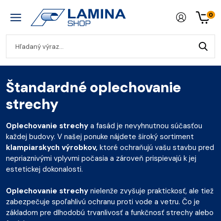
0
Štandardné oplechovanie
strechy
Oplechovanie strechy
a fasád je nevyhnutnou súčasťou
každej budovy. V našej ponuke nájdete široký sortiment
klampiarskych výrobkov,
ktoré ochraňujú vašu stavbu pred
nepriaznivými vplyvmi počasia a zároveň prispievajú k jej
estetickej dokonalosti.
Oplechovanie strechy
nielenže zvyšuje praktickosť, ale tiež
zabezpečuje spoľahlivú ochranu proti vode a vetru. Čo je
základom pre dlhodobú trvanlivosť a funkčnosť strechy alebo