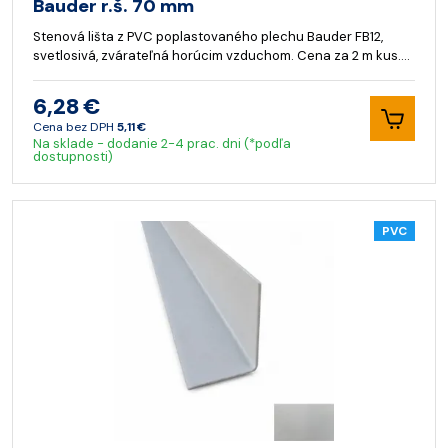
Bauder r.š. 70 mm
Stenová lišta z PVC poplastovaného plechu Bauder FB12,
svetlosivá, zvárateľná horúcim vzduchom. Cena za 2 m kus.…
6,28 €
Cena bez DPH
5,11 €
Na sklade - dodanie 2-4 prac. dni (*podľa
dostupnosti)
PVC