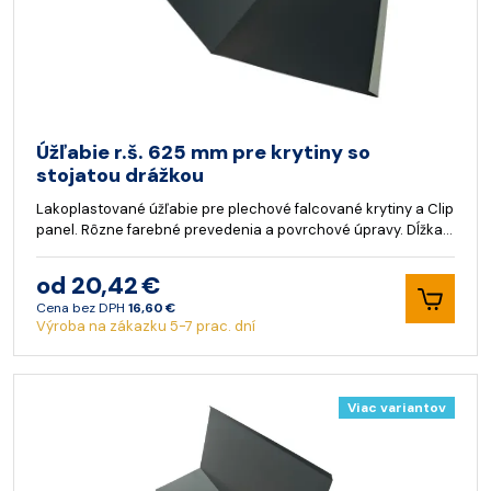
Úžľabie r.š. 625 mm pre krytiny so
stojatou drážkou
Lakoplastované úžľabie pre plechové falcované krytiny a Clip
panel. Rôzne farebné prevedenia a povrchové úpravy. Dĺžka…
od 20,42 €
Cena bez DPH
16,60 €
Výroba na zákazku 5-7 prac. dní
Viac variantov