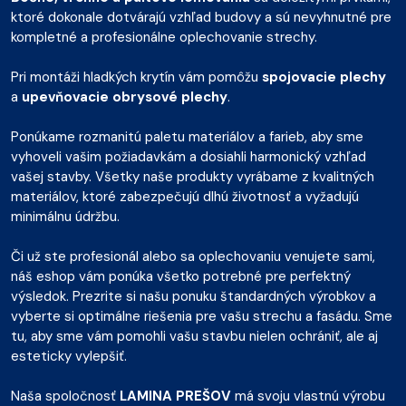
ktoré dokonale dotvárajú vzhľad budovy a sú nevyhnutné pre
kompletné a profesionálne oplechovanie strechy.
Pri montáži hladkých krytín vám pomôžu
spojovacie plechy
a
upevňovacie obrysové plechy
.
Ponúkame rozmanitú paletu materiálov a farieb, aby sme
vyhoveli vašim požiadavkám a dosiahli harmonický vzhľad
vašej stavby. Všetky naše produkty vyrábame z kvalitných
materiálov, ktoré zabezpečujú dlhú životnosť a vyžadujú
minimálnu údržbu.
Či už ste profesionál alebo sa oplechovaniu venujete sami,
náš eshop vám ponúka všetko potrebné pre perfektný
výsledok. Prezrite si našu ponuku štandardných výrobkov a
vyberte si optimálne riešenia pre vašu strechu a fasádu. Sme
tu, aby sme vám pomohli vašu stavbu nielen ochrániť, ale aj
esteticky vylepšiť.
Naša spoločnosť
LAMINA PREŠOV
má svoju vlastnú výrobu