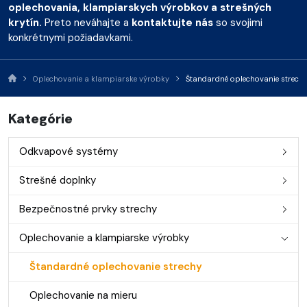
oplechovania, klampiarskych výrobkov a strešných
krytín.
Preto neváhajte a
kontaktujte nás
so svojimi
konkrétnymi požiadavkami.
Oplechovanie a klampiarske výrobky
Štandardné oplechovanie strech
Kategórie
Odkvapové systémy
Strešné doplnky
Bezpečnostné prvky strechy
Oplechovanie a klampiarske výrobky
Štandardné oplechovanie strechy
Oplechovanie na mieru