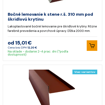
Bočné lemovanie k stene r.š. 310 mm pod
škridlovú krytinu
Lakoplastované bočné lemovanie pre škridlové krytiny. Rôzne
farebné prevedenia a povrchové úpravy. Dĺžka 2000 mm.
od 15,01 €
Cena bez DPH
12,20 €
Na sklade - dodanie 2-4 prac. dni (*podľa
dostupnosti)
Viac variantov