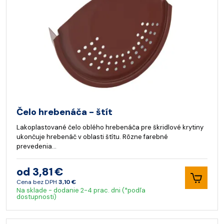
Čelo hrebenáča - štít
Lakoplastované čelo oblého hrebenáča pre škridlové krytiny
ukončuje hrebenáč v oblasti štítu. Rôzne farebné
prevedenia…
od 3,81 €
Cena bez DPH
3,10 €
Na sklade - dodanie 2-4 prac. dni (*podľa
dostupnosti)