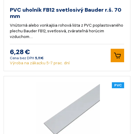
PVC uholník FB12 svetlosivý Bauder r.š. 70
mm
Vnútorná alebo vonkajšia rohová lišta z PVC poplastovaného
plechu Bauder FB12, svetlosivá, zvárateľná horúcim
vzduchom.…
6,28 €
Cena bez DPH
5,11 €
Výroba na zákazku 5-7 prac. dní
PVC