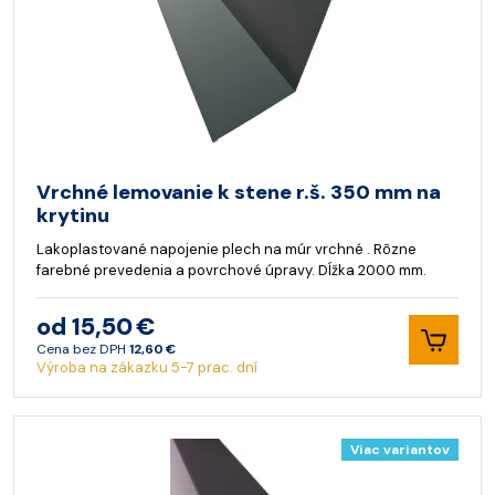
Vrchné lemovanie k stene r.š. 350 mm na
krytinu
Lakoplastované napojenie plech na múr vrchné . Rôzne
farebné prevedenia a povrchové úpravy. Dĺžka 2000 mm.
od 15,50 €
Cena bez DPH
12,60 €
Výroba na zákazku 5-7 prac. dní
Viac variantov