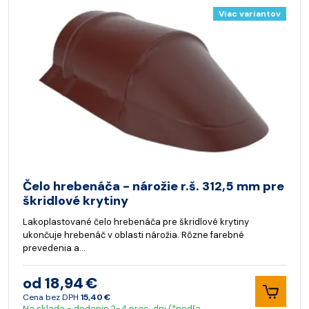
Viac variantov
Čelo hrebenáča - nárožie r.š. 312,5 mm pre
škridlové krytiny
Lakoplastované čelo hrebenáča pre škridlové krytiny
ukončuje hrebenáč v oblasti nárožia. Rôzne farebné
prevedenia a…
od 18,94 €
Cena bez DPH
15,40 €
Na sklade - dodanie 2-4 prac. dni (*podľa