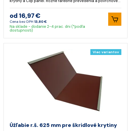
krytiny a Clip panel. Rôzne farebné prevedenia a povrchové…
od 16,97 €
Cena bez DPH
13,80 €
Na sklade - dodanie 2-4 prac. dni (*podľa
dostupnosti)
Viac variantov
Úžľabie r.š. 625 mm pre škridlové krytiny