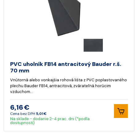
PVC uholník FB14 antracitový Bauder r.š.
70 mm
Vnútorná alebo vonkajšia rohová lišta z PVC poplastovaného
plechu Bauder FB14, antracitová, zvárateľná horúcim
vzduchom…
6,16 €
Cena bez DPH
5,01 €
Na sklade - dodanie 2-4 prac. dni (*podľa
dostupnosti)