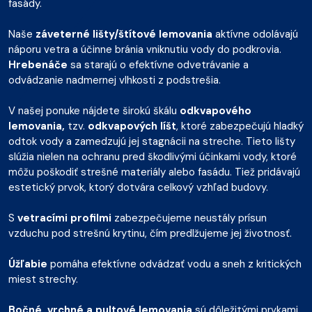
fasády.
Naše
záveterné lišty/štítové lemovania
aktívne odolávajú
náporu vetra a účinne bránia vniknutiu vody do podkrovia.
Hrebenáče
sa starajú o efektívne odvetrávanie a
odvádzanie nadmernej vlhkosti z podstrešia.
V našej ponuke nájdete širokú škálu
odkvapového
lemovania,
tzv.
odkvapových líšt
, ktoré zabezpečujú hladký
odtok vody a zamedzujú jej stagnácii na streche. Tieto lišty
slúžia nielen na ochranu pred škodlivými účinkami vody, ktoré
môžu poškodiť strešné materiály alebo fasádu. Tiež pridávajú
estetický prvok, ktorý dotvára celkový vzhľad budovy.
S
vetracími profilmi
zabezpečujeme neustály prísun
vzduchu pod strešnú krytinu, čím predlžujeme jej životnosť.
Úžľabie
pomáha efektívne odvádzať vodu a sneh z kritických
miest strechy.
Bočné, vrchné a pultové lemovania
sú dôležitými prvkami,