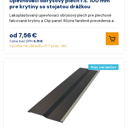
Upevňovací obrysový plech r.š. 100 mm
pre krytiny so stojatou drážkou
Lakoplastovaný upevňovací obrysový plech pre plechové
falcované krytiny a Clip panel. Rôzne farebné prevedenia a…
od 7,56 €
Cena bez DPH
6,15 €
Výroba na zákazku 5-7 prac. dní
Viac variantov