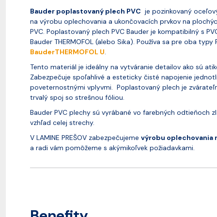
Bauder poplastovaný plech PVC
je pozinkovaný oceľový
na výrobu oplechovania a ukončovacích prvkov na plochýc
PVC. Poplastovaný plech PVC Bauder je kompatibilný s P
Bauder THERMOFOL (alebo Sika). Používa sa pre oba typy 
BauderTHERMOFOL U
.
Tento materiál je ideálny na vytváranie detailov ako sú at
Zabezpečuje spoľahlivé a esteticky čisté napojenie jednotl
poveternostnými vplyvmi. Poplastovaný plech je zvárateľ
trvalý spoj so strešnou fóliou.
Bauder PVC plechy sú vyrábané vo farebných odtieňoch z
vzhľad celej strechy.
V LAMINE PREŠOV zabezpečujeme
výrobu oplechovania 
a radi vám pomôžeme s akýmikoľvek požiadavkami.
Benefity