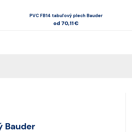
PVC FB14 tabuľový plech Bauder
od 70,11 €
vý Bauder