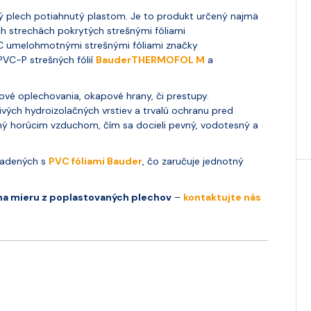
 plech potiahnutý plastom. Je to produkt určený najmä
h strechách pokrytých strešnými fóliami
VC umelohmotnými strešnými fóliami značky
PVC-P strešných fólií
BauderTHERMOFOL M
a
ikové oplechovania, okapové hrany, či prestupy.
ivých hydroizolačných vrstiev a trvalú ochranu pred
ný horúcim vzduchom, čím sa docieli pevný, vodotesný a
ladených s
PVC fóliami Bauder
, čo zaručuje jednotný
na mieru z poplastovaných plechov
–
kontaktujte nás