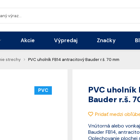
Akcie
Výpredaj
Značky
B
ie strechy
PVC uholník FB14 antracitový Bauder r.š. 70 mm
PVC uholník 
PVC
Bauder r.š. 
Pridať medzi obľúb
Vnútorná alebo vonkaj
Bauder FB14, antracit
Oplechovanie plochej 