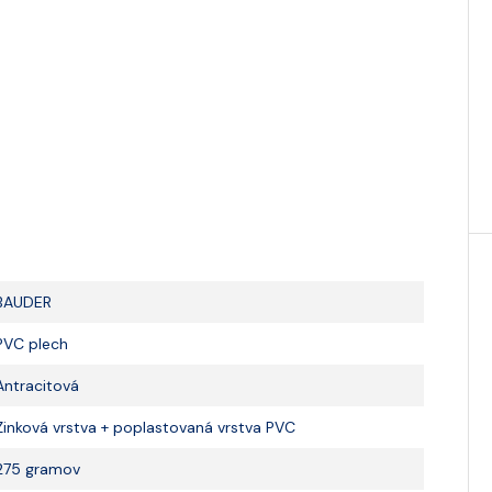
BAUDER
PVC plech
Antracitová
Zinková vrstva + poplastovaná vrstva PVC
275 gramov