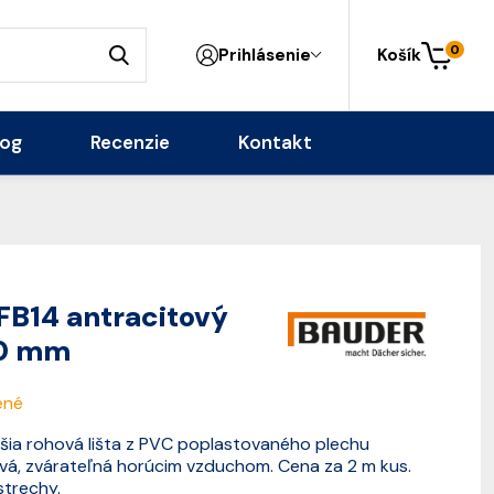
0
Prihlásenie
Košík
log
Recenzie
Kontakt
FB14 antracitový
70 mm
ené
šia rohová lišta z PVC poplastovaného plechu
ová, zvárateľná horúcim vzduchom. Cena za 2 m kus.
strechy.