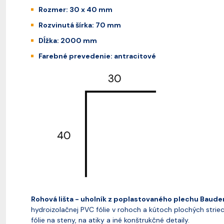
Rozmer: 30 x 40 mm
Rozvinutá šírka: 70 mm
Dĺžka: 2000 mm
Farebné prevedenie: antracitové
Rohová lišta - uholník z poplastovaného plechu Baude
hydroizolačnej PVC fólie v rohoch a kútoch plochých striec
fólie na steny, na atiky a iné konštrukčné detaily.