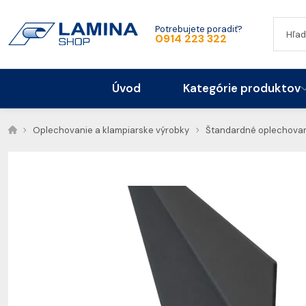
Potrebujete poradiť?
0914 223 322
Úvod
Kategórie produktov
Oplechovanie a klampiarske výrobky
Štandardné oplechovan