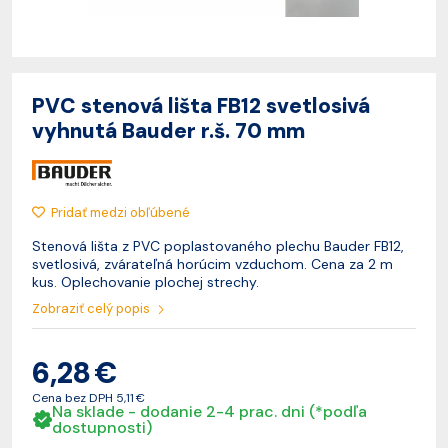
PVC stenová lišta FB12 svetlosivá
vyhnutá Bauder r.š. 70 mm
Pridať medzi obľúbené
Stenová lišta z PVC poplastovaného plechu Bauder FB12,
svetlosivá, zvárateľná horúcim vzduchom. Cena za 2 m
kus. Oplechovanie plochej strechy.
Zobraziť celý popis
6,28 €
Cena bez DPH
5,11 €
Na sklade - dodanie 2-4 prac. dni (*podľa
dostupnosti)