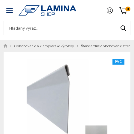
0
Oplechovanie a klampiarske výrobky
Štandardné oplechovanie strech
PVC