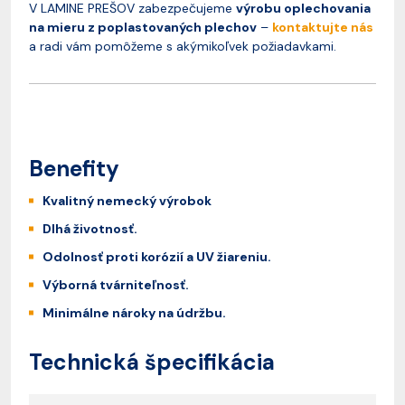
V LAMINE PREŠOV zabezpečujeme
výrobu oplechovania
na mieru z poplastovaných plechov
–
kontaktujte nás
a radi vám pomôžeme s akýmikoľvek požiadavkami.
Benefity
Kvalitný nemecký výrobok
Dlhá životnosť.
Odolnosť proti korózií a UV žiareniu.
Výborná tvárniteľnosť.
Minimálne nároky na údržbu.
Technická špecifikácia