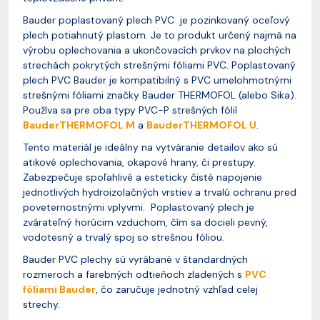
Bauder poplastovaný plech PVC je pozinkovaný oceľový
plech potiahnutý plastom. Je to produkt určený najmä na
výrobu oplechovania a ukončovacích prvkov na plochých
strechách pokrytých strešnými fóliami PVC. Poplastovaný
plech PVC Bauder je kompatibilný s PVC umelohmotnými
strešnými fóliami značky Bauder THERMOFOL (alebo Sika).
Používa sa pre oba typy PVC-P strešných fólií
BauderTHERMOFOL M
a
BauderTHERMOFOL U
.
Tento materiál je ideálny na vytváranie detailov ako sú
atikové oplechovania, okapové hrany, či prestupy.
Zabezpečuje spoľahlivé a esteticky čisté napojenie
jednotlivých hydroizolačných vrstiev a trvalú ochranu pred
poveternostnými vplyvmi. Poplastovaný plech je
zvárateľný horúcim vzduchom, čím sa docieli pevný,
vodotesný a trvalý spoj so strešnou fóliou.
Bauder PVC plechy sú vyrábané v štandardných
rozmeroch a farebných odtieňoch zladených s
PVC
fóliami Bauder
, čo zaručuje jednotný vzhľad celej
strechy.