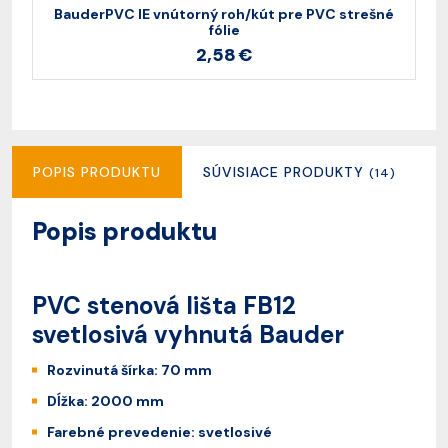
BauderPVC IE vnútorný roh/kút pre PVC strešné
B
fólie
2,58 €
POPIS PRODUKTU
SÚVISIACE PRODUKTY
R
(14)
Popis produktu
PVC stenová lišta FB12
svetlosivá vyhnutá Bauder
Rozvinutá šírka: 70 mm
Dĺžka: 2000 mm
Farebné prevedenie: svetlosivé