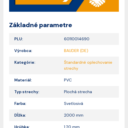
Základné parametre
PLU:
60110014690
Výrobca:
BAUDER (DE)
Kategórie:
Štandardné oplechovanie
strechy
Materiál:
PVC
Typ strechy:
Plochá strecha
Farba:
Svetlosivá
Dĺžka:
2000 mm
Hrúbka:
1,20 mm