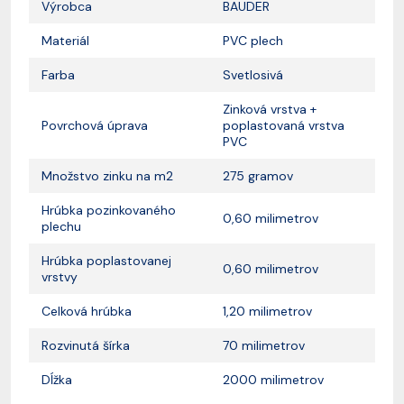
Výrobca
BAUDER
Materiál
PVC plech
Farba
Svetlosivá
Zinková vrstva +
Povrchová úprava
poplastovaná vrstva
PVC
Množstvo zinku na m2
275 gramov
Hrúbka pozinkovaného
0,60 milimetrov
plechu
Hrúbka poplastovanej
0,60 milimetrov
vrstvy
Celková hrúbka
1,20 milimetrov
Rozvinutá šírka
70 milimetrov
Dĺžka
2000 milimetrov