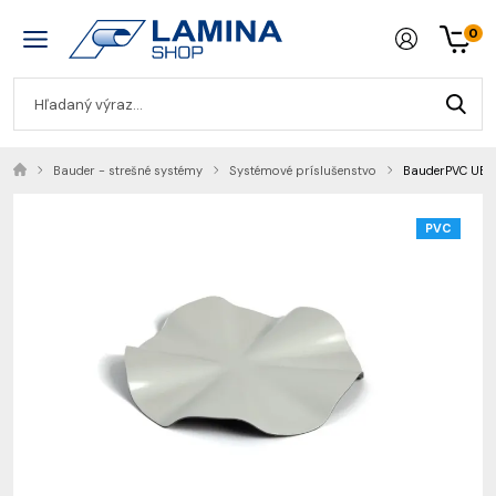
0
Bauder - strešné systémy
Systémové príslušenstvo
BauderPVC UE un
PVC