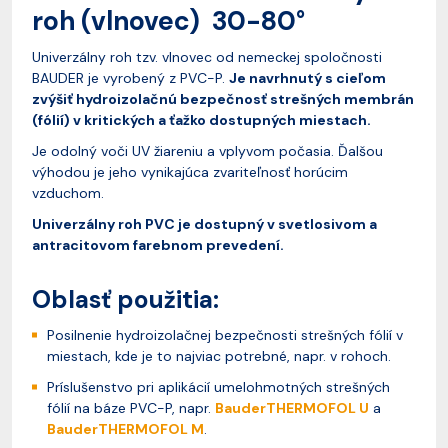
roh (vlnovec) 30-80°
Univerzálny roh tzv. vlnovec od nemeckej spoločnosti
BAUDER je vyrobený z PVC-P.
Je navrhnutý s cieľom
zvýšiť hydroizolačnú bezpečnosť strešných membrán
(fólií) v kritických a ťažko dostupných miestach.
Je odolný voči UV žiareniu a vplyvom počasia. Ďalšou
výhodou je jeho vynikajúca zvariteľnosť horúcim
vzduchom.
Univerzálny roh PVC je dostupný v svetlosivom a
antracitovom farebnom prevedení.
Oblasť použitia:
Posilnenie hydroizolačnej bezpečnosti strešných fólií v
miestach, kde je to najviac potrebné, napr. v rohoch.
Príslušenstvo pri aplikácií umelohmotných strešných
fólií na báze PVC-P, napr.
BauderTHERMOFOL U
a
BauderTHERMOFOL M
.