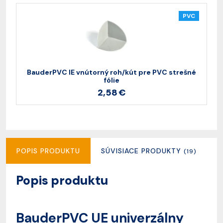
PVC
BauderPVC IE vnútorný roh/kút pre PVC strešné
B
fólie
2,58 €
POPIS PRODUKTU
SÚVISIACE PRODUKTY
R
(19)
Popis produktu
BauderPVC UE univerzálny