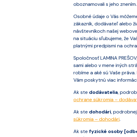
oboznamovali s jeho znením. 
Osobné údaje o Vás môžeme s
zákazník, dodávateľ alebo 
návštevníkoch našej webovej
na situáciu sľubujeme, že V
platnými predpismi na ochra
Spoločnosť LAMINA PREŠOV, s
sami alebo v mene iných strá
robíme a aké sú Vaše práva.
Vám poskytnú viac informáci
Ak ste
dodávatelia
, podrob
ochrane súkromia – dodávat
Ak ste
dohodári
, podrobnej
súkromia – dohodári
.
Ak ste
fyzické osoby [odbe