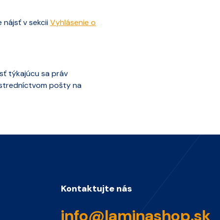
nájsť v sekcii
Vyhlásenie o
sť týkajúcu sa práv
ostredníctvom pošty na
Kontaktujte nás
info@laminashop.sk