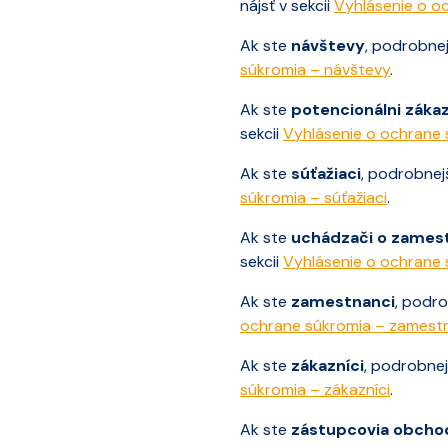
nájsť v sekcii
Vyhlásenie o oc
Ak ste
návštevy
, podrobnej
súkromia – návštevy
.
Ak ste
potencionálni zákaz
sekcii
Vyhlásenie o ochrane 
Ak ste
súťažiaci
, podrobnej
súkromia – súťažiaci
.
Ak ste
uchádzači o zames
sekcii
Vyhlásenie o ochrane 
Ak ste
zamestnanci
, podro
ochrane súkromia – zamest
Ak ste
zákazníci
, podrobnej
súkromia – zákazníci
.
Ak ste
zástupcovia obcho