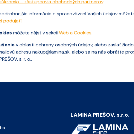
 súkromia – zástupcovia obchodných partnerov
.
 podrobnejšie informácie o spracovávaní Vašich údajov môžete 
i podujatí
.
okies
môžete nájsť v sekcii
Web a Cookies
.
ušenie
v oblasti ochrany osobných údajov, alebo zaslať žiado
mailovú adresu
nakup@lamina.sk
, alebo sa na nás obráťte pr
EŠOV, s. r. o..
LAMINA PREŠOV, s.r.o.
tba