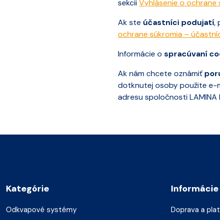
sekcii
Vyhlásenie o ochrane
Ak ste
účastníci podujatí
,
ochrane súkromia – účastníc
Informácie o
spracúvaní co
Ak nám chcete oznámiť
por
dotknutej osoby použite e-
adresu spoločnosti LAMINA PR
Kategórie
Informácie
Odkvapové systémy
Doprava a pla