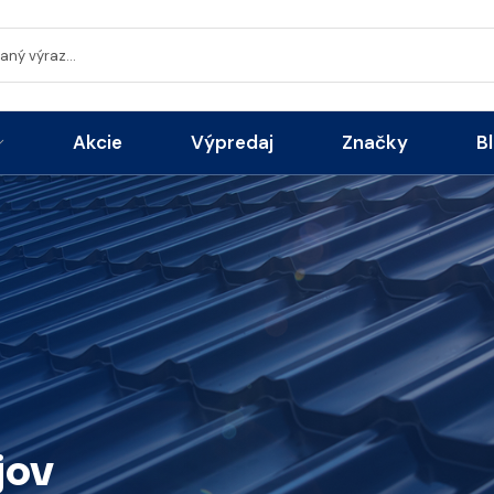
Akcie
Výpredaj
Značky
B
jov