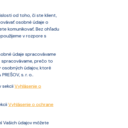
sti od toho, či ste klient,
covávať osobné údaje o
nete komunikovať. Bez ohľadu
epoužijeme v rozpore s
 osobné údaje spracovávame
Vás spracovávame, prečo to
ny osobných údajov, ktoré
REŠOV, s. r. o..
 sekcii
Vyhlásenie o
kcii
Vyhlásenie o ochrane
ní Vašich údajov môžete