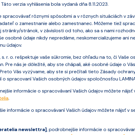
Táto verzia vyhlásenia bola vydaná dňa 8.11.2023.
pracovávať rôznymi spôsobmi a v rôznych situáciách v závislo
žiadateľ o zamestnanie alebo zamestnanec. Môžeme tiež spra
 stránky/stránok, v závislosti od toho, ako sa s nami rozhod
aše osobné údaje nikdy nepredáme, neskomercializujeme ani n
nu údajov.
. r. o. rešpektuje vaše súkromie, bez ohľadu na to, či Vaše
n. Pre nás je dôležité, aby ste chápali, aké osobné údaje o 
 Preto Vás vyzývame, aby ste si prečítali tieto Zásady ochra
í o spracovaní Vašich osobných údajov spoločnosťou LAMINA P
nejšie informácie o spracovávaní Vašich údajov môžete nájsť v
elia
.
šie informácie o spracovávaní Vašich údajov môžete nájsť v se
ratelia newslettra]
, podrobnejšie informácie o spracováva