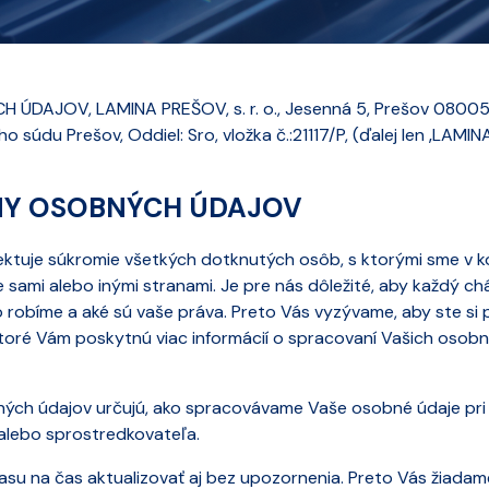
DAJOV, LAMINA PREŠOV, s. r. o., Jesenná 5, Prešov 08005
údu Prešov, Oddiel: Sro, vložka č.:21117/P, (ďalej len ‚LAMINA 
NY OSOBNÝCH ÚDAJOV
pektuje súkromie všetkých dotknutých osôb, s ktorými sme v ko
ami alebo inými stranami. Je pre nás dôležité, aby každý ch
robíme a aké sú vaše práva. Preto Vás vyzývame, aby ste si p
toré Vám poskytnú viac informácií o spracovaní Vašich osob
ých údajov určujú, ako spracovávame Vaše osobné údaje pri 
alebo sprostredkovateľa.
su na čas aktualizovať aj bez upozornenia. Preto Vás žiadame