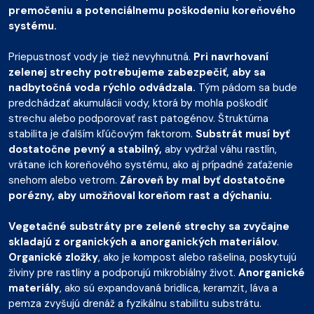
premočeniu a potenciálnemu poškodeniu koreňového
systému.
Priepustnosť vody je tiež nevyhnutná.
Pri navrhovaní
zelenej strechy potrebujeme zabezpečiť, aby sa
nadbytočná voda rýchlo odvádzala.
Tým pádom sa bude
predchádzať akumulácii vody, ktorá by mohla poškodiť
strechu alebo podporovať rast patogénov. Štruktúrna
stabilita je ďalším kľúčovým faktorom.
Substrát musí byť
dostatočne pevný a stabilný,
aby vydržal váhu rastlín,
vrátane ich koreňového systému, ako aj prípadné zaťaženie
snehom alebo vetrom.
Zároveň by mal byť dostatočne
porézny, aby umožňoval koreňom rast a dýchaniu.
Vegetačné substráty pre zelené strechy sa zvyčajne
skladajú z organických a anorganických materiálov
.
Organické zložky
, ako je kompost alebo rašelina, poskytujú
živiny pre rastliny a podporujú mikrobiálny život.
Anorganické
materiály
, ako sú expandovaná bridlica, keramzit, láva a
pemza zvyšujú drenáž a fyzikálnu stabilitu substrátu.