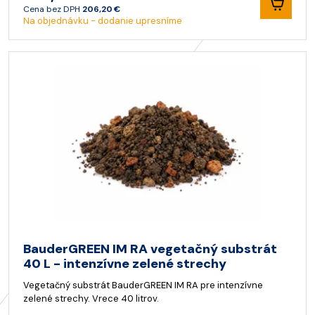
Cena bez DPH
206,20 €
Na objednávku - dodanie upresníme
BauderGREEN IM RA vegetačný substrát
40 L - intenzívne zelené strechy
Vegetačný substrát BauderGREEN IM RA pre intenzívne
zelené strechy. Vrece 40 litrov.