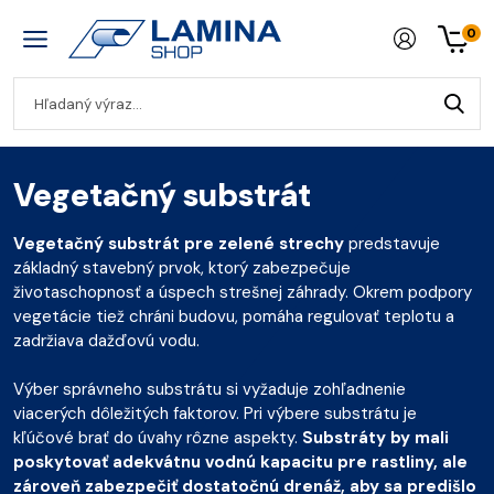
0
Vegetačný substrát
Vegetačný substrát pre zelené strechy
predstavuje
základný stavebný prvok, ktorý zabezpečuje
životaschopnosť a úspech strešnej záhrady. Okrem podpory
vegetácie tiež chráni budovu, pomáha regulovať teplotu a
zadržiava dažďovú vodu.
Výber správneho substrátu si vyžaduje zohľadnenie
viacerých dôležitých faktorov. Pri výbere substrátu je
kľúčové brať do úvahy rôzne aspekty.
Substráty by mali
poskytovať adekvátnu vodnú kapacitu pre rastliny, ale
zároveň zabezpečiť dostatočnú drenáž, aby sa predišlo