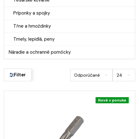
Tesárske kovanie
Príponky a spojky
Tŕne a hmoždinky
Tmely, lepidlá, peny
Náradie a ochranné pomôcky
Filter
Nové v ponuke