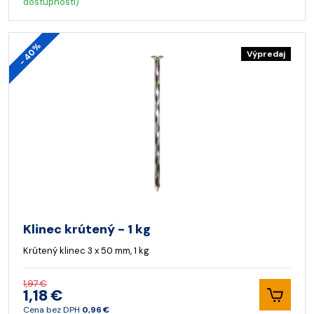
dostupnosti)
- 40%
Výpredaj
Klinec krútený - 1 kg
Krútený klinec 3 x 50 mm, 1 kg
1,97 €
1,18 €
Cena bez DPH
0,96 €