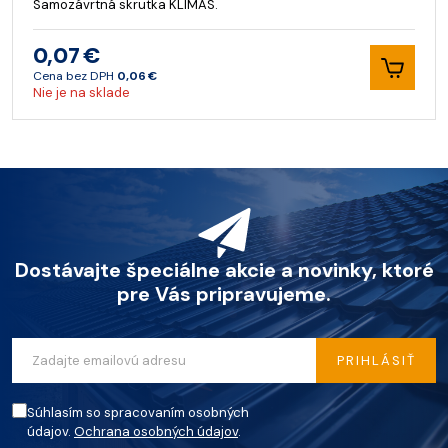
Samozávrtná skrutka KLIMAS.
0,07 €
Cena bez DPH
0,06 €
Nie je na sklade
Dostávajte špeciálne akcie a novinky, ktoré
pre Vás pripravujeme.
PRIHLÁSIŤ
Súhlasím so spracovaním osobných
údajov.
Ochrana osobných údajov
.