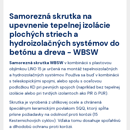
Samorezná skrutka na
upevnenie tepelnej izolácie
plochých striech a
hydroizolačných systémov do
betónu a dreva - WBSW
Samorezná skrutka WBSW
v kombinácii s plastovou
objímkou LINO 15 je určená na montáž tepelnoizolačných
a hydroizolačných systémov. Používa sa buď v kombinácii
s teleskopickými spojmi, alebo spolu s oceľovou
podložkou KD pri pevných spojoch (napríklad bez tepelnej
izolácie alebo pri tvrdých izolantoch ako PIR či PUR).
Skrutka je vyrobená z uhlíkovej ocele a chránená
špeciálnym keramickým povlakom SQQ, ktorý spĺňa
prísne požiadavky na odolnosť proti korózii (15
Kesternichových cyklov). Vďaka tomu dosahuje spoľahlivú
a dlhodobú ochranu proti korózii.