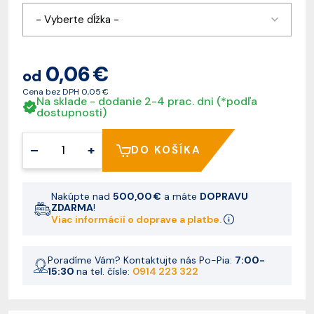
- Vyberte dĺžka -
0,06 €
od
Cena bez DPH
0,05 €
Na sklade - dodanie 2-4 prac. dni (*podľa
dostupnosti)
–
+
DO KOŠÍKA
Nakúpte nad
500,00 €
a máte
DOPRAVU
ZDARMA
!
Viac informácií o doprave a platbe.
Poradíme Vám? Kontaktujte nás Po-Pia:
7:00-
15:30
na tel. čísle:
0914 223 322