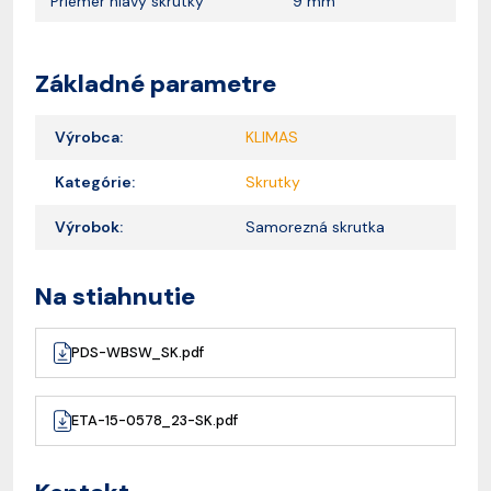
Priemer hlavy skrutky
9 mm
Základné parametre
Výrobca:
KLIMAS
Kategórie:
Skrutky
Výrobok:
Samorezná skrutka
Na stiahnutie
PDS-WBSW_SK.pdf
ETA-15-0578_23-SK.pdf