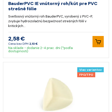
BauderPVC IE vnútorný roh/kút pre PVC
strešné fólie
Svetlosivý vnútorný roh BauderPVC, vyrobený z PVC-P,
zvyšuje hydroizolačnú bezpečnosť strešných fólií v
kritických…
2,58 €
Cena bez DPH
2,10 €
Na sklade - dodanie 2-4 prac. dni (*podľa
dostupnosti)
Viac variantov
FPO/TPO