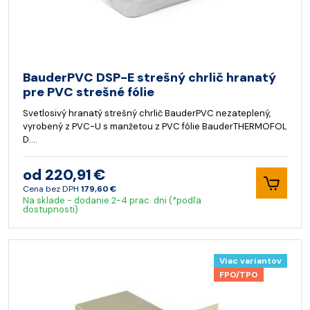
BauderPVC DSP-E strešný chrlič hranatý
pre PVC strešné fólie
Svetlosivý hranatý strešný chrlič BauderPVC nezateplený,
vyrobený z PVC-U s manžetou z PVC fólie BauderTHERMOFOL
D.…
od 220,91 €
Cena bez DPH
179,60 €
Na sklade - dodanie 2-4 prac. dni (*podľa
dostupnosti)
Viac variantov
FPO/TPO