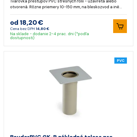
Tvarovka prestupov PVC strešných fólií - uzavretá alebo
otvorená. Rôzne priemery 10-150 mm, na bleskozvod a iné…
od 18,20 €
Cena bez DPH
14,80 €
Na sklade - dodanie 2-4 prac. dni (*podľa
dostupnosti)
PVC