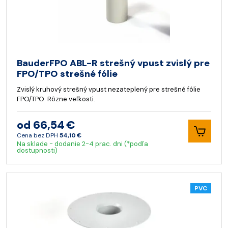
BauderFPO ABL-R strešný vpust zvislý pre
FPO/TPO strešné fólie
Zvislý kruhový strešný vpust nezateplený pre strešné fólie
FPO/TPO. Rôzne veľkosti.
od 66,54 €
Cena bez DPH
54,10 €
Na sklade - dodanie 2-4 prac. dni (*podľa
dostupnosti)
PVC