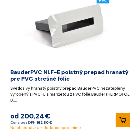
PVC
BauderPVC NLF-E poistný prepad hranatý
pre PVC strešné fólie
Svetlosivý hranatý poistný prepad BauderPVC nezateplený,
vyrobený z PVC-U s manžetou z PVC fólie BauderTHERMOFOL
D.…
od 200,24 €
Cena bez DPH
162,80 €
Na objednávku - dodanie upresníme