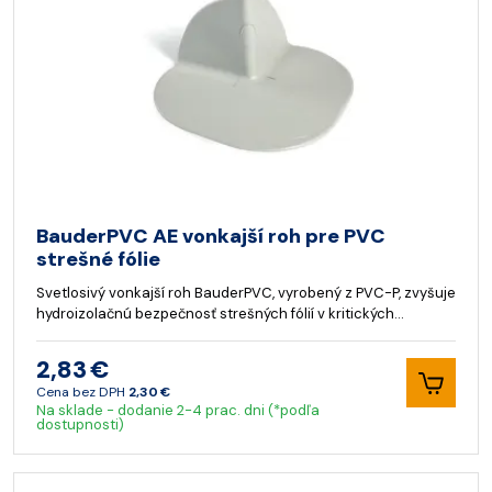
BauderPVC AE vonkajší roh pre PVC
strešné fólie
Svetlosivý vonkajší roh BauderPVC, vyrobený z PVC-P, zvyšuje
hydroizolačnú bezpečnosť strešných fólií v kritických…
2,83 €
Cena bez DPH
2,30 €
Na sklade - dodanie 2-4 prac. dni (*podľa
dostupnosti)