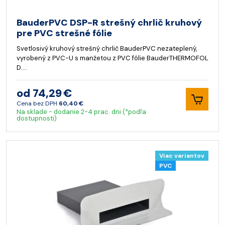
BauderPVC DSP-R strešný chrlič kruhový
pre PVC strešné fólie
Svetlosivý kruhový strešný chrlič BauderPVC nezateplený,
vyrobený z PVC-U s manžetou z PVC fólie BauderTHERMOFOL
D.…
od 74,29 €
Cena bez DPH
60,40 €
Na sklade - dodanie 2-4 prac. dni (*podľa
dostupnosti)
Viac variantov
PVC