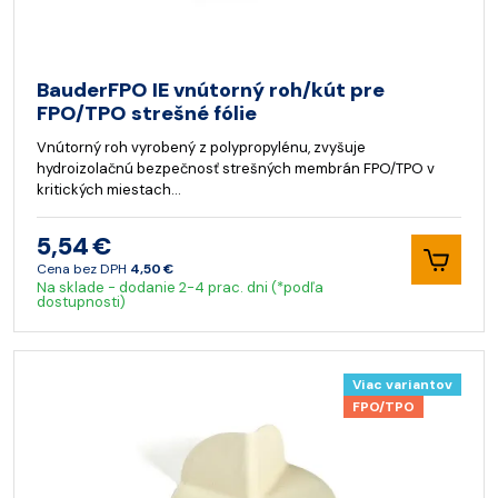
BauderFPO IE vnútorný roh/kút pre
FPO/TPO strešné fólie
Vnútorný roh vyrobený z polypropylénu, zvyšuje
hydroizolačnú bezpečnosť strešných membrán FPO/TPO v
kritických miestach…
5,54 €
Cena bez DPH
4,50 €
Na sklade - dodanie 2-4 prac. dni (*podľa
dostupnosti)
Viac variantov
FPO/TPO