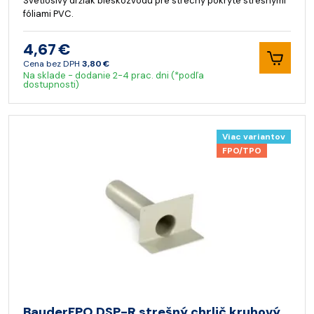
Svetlosivý držiak bleskozvodu pre strechy pokryté strešnými
fóliami PVC.
4,67 €
Cena bez DPH
3,80 €
Na sklade - dodanie 2-4 prac. dni (*podľa
dostupnosti)
Viac variantov
FPO/TPO
BauderFPO DSP-R strešný chrlič kruhový