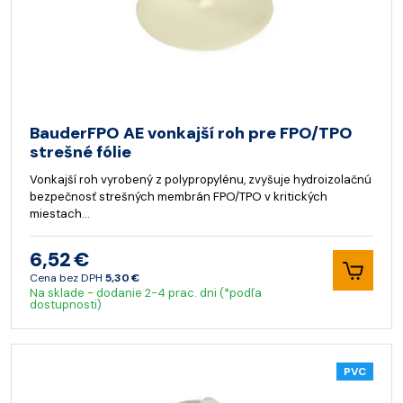
BauderFPO AE vonkajší roh pre FPO/TPO
strešné fólie
Vonkajší roh vyrobený z polypropylénu, zvyšuje hydroizolačnú
bezpečnosť strešných membrán FPO/TPO v kritických
miestach…
6,52 €
Cena bez DPH
5,30 €
Na sklade - dodanie 2-4 prac. dni (*podľa
dostupnosti)
PVC