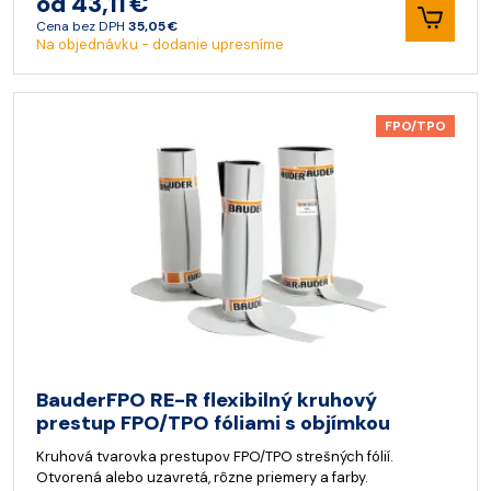
od 43,11 €
Cena bez DPH
35,05 €
Na objednávku - dodanie upresníme
FPO/TPO
BauderFPO RE-R flexibilný kruhový
prestup FPO/TPO fóliami s objímkou
Kruhová tvarovka prestupov FPO/TPO strešných fólií.
Otvorená alebo uzavretá, rôzne priemery a farby.