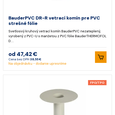
BauderPVC DR-R vetrací komín pre PVC
strešné fólie
Svetlosivý kruhový vetrací komín BauderPVC nezateplený,
vyrobený z PVC-U s manžetou z PVC fólie BauderTHERMOFOL
D.…
od 47,42 €
Cena bez DPH
38,55 €
Na objednávku - dodanie upresníme
FPO/TPO