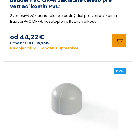
BauderPVC GK-R základné teleso pre
vetrací komín PVC
Svetlosivý základné teleso, spodný diel pre vetrací komín
BauderPVC DR-R, nezateplený. Rôzne veľkosti.
od 44,22 €
Cena bez DPH
35,95 €
Na objednávku - dodanie upresníme
PVC