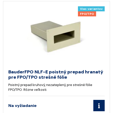
Viac variantov
FPO/TPO
BauderFPO NLF-E poistný prepad hranatý
pre FPO/TPO strešné fólie
Poistný prepad kruhový, nezateplený, pre strešné fólie
FPO/TPO. Rôzne veľkosti.
Na vyžiadanie