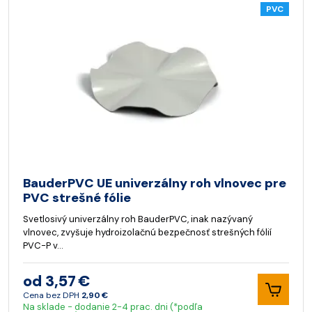
PVC
BauderPVC UE univerzálny roh vlnovec pre
PVC strešné fólie
Svetlosivý univerzálny roh BauderPVC, inak nazývaný
vlnovec, zvyšuje hydroizolačnú bezpečnosť strešných fólií
PVC-P v…
od 3,57 €
Cena bez DPH
2,90 €
Na sklade - dodanie 2-4 prac. dni (*podľa