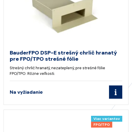
BauderFPO DSP-E strešný chrlič hranatý
pre FPO/TPO strešné fólie
Strešný chrlič hranatý, nezateplený, pre strešné fólie
FPO/TPO. Rôzne veľkosti.
Na vyžiadanie
Viac variantov
FPO/TPO