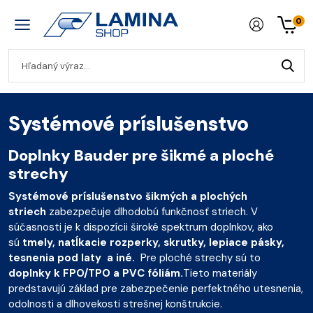
0
Systémové príslušenstvo
Doplnky Bauder pre šikmé a ploché
strechy
Systémové príslušenstvo šikmých a plochých
striech
zabezpečuje dlhodobú funkčnosť striech. V
súčasnosti je k dispozícii široké spektrum doplnkov, ako
sú
tmely, natĺkacie rozperky, skrutky, lepiace pásky,
tesnenia pod laty a iné.
Pre ploché strechy sú to
doplnky k FPO/TPO a PVC fóliám.
Tieto materiály
predstavujú základ pre zabezpečenie perfektného utesnenia,
odolnosti a dlhovekosti strešnej konštrukcie.