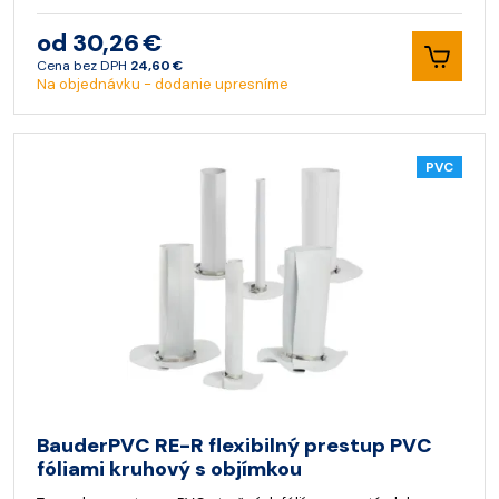
od 30,26 €
Cena bez DPH
24,60 €
Na objednávku - dodanie upresníme
PVC
BauderPVC RE-R flexibilný prestup PVC
fóliami kruhový s objímkou