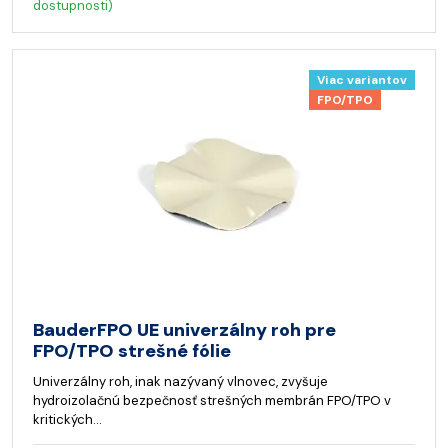
dostupnosti)
Viac variantov
FPO/TPO
BauderFPO UE univerzálny roh pre
FPO/TPO strešné fólie
Univerzálny roh, inak nazývaný vlnovec, zvyšuje
hydroizolačnú bezpečnosť strešných membrán FPO/TPO v
kritických…