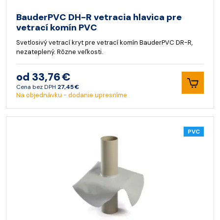
BauderPVC DH-R vetracia hlavica pre
vetrací komín PVC
Svetlosivý vetrací kryt pre vetrací komín BauderPVC DR-R,
nezateplený. Rôzne veľkosti.
od 33,76 €
Cena bez DPH
27,45 €
Na objednávku - dodanie upresníme
PVC