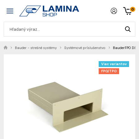
0
Bauder - strešné systémy
Systémové príslušenstvo
BauderFPO DSP-E
Viac variantov
FPO/TPO