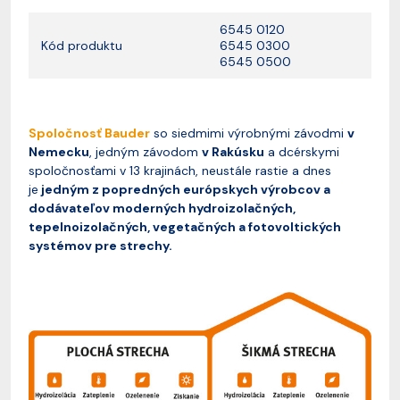
6545 0120
Kód produktu
6545 0300
6545 0500
Spoločnosť Bauder
so siedmimi výrobnými závodmi
v
Nemecku
, jedným závodom
v Rakúsku
a dcérskymi
spoločnosťami v 13 krajinách, neustále rastie a dnes
je
jedným z popredných európskych výrobcov a
dodávateľov moderných hydroizolačných,
tepelnoizolačných, vegetačných a fotovoltických
systémov pre strechy.