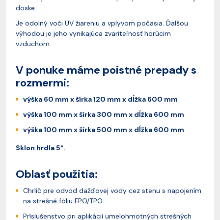
doske.
Je odolný voči UV žiareniu a vplyvom počasia. Ďalšou
výhodou je jeho vynikajúca zvariteľnosť horúcim
vzduchom.
V ponuke máme poistné prepady s
rozmermi:
výška 60 mm x šírka 120 mm x dĺžka 600 mm
výška 100 mm x šírka 300 mm x dĺžka 600 mm
výška 100 mm x šírka 500 mm x dĺžka 600 mm
Sklon hrdla 5°.
Oblasť použitia:
Chrlič pre odvod dažďovej vody cez stenu s napojením
na strešné fóliu FPO/TPO.
Príslušenstvo pri aplikácií umelohmotných strešných