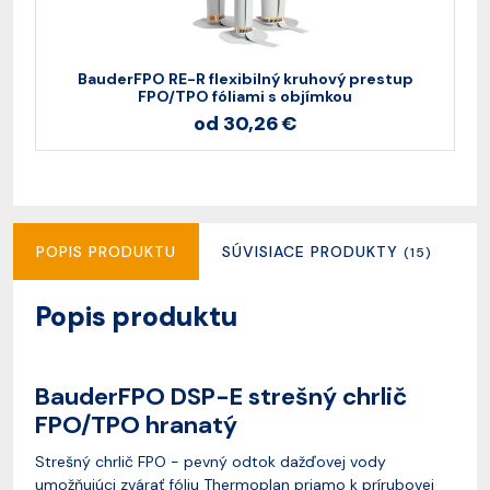
BauderFPO RE-R flexibilný kruhový prestup
B
FPO/TPO fóliami s objímkou
od 30,26 €
POPIS PRODUKTU
SÚVISIACE PRODUKTY
R
(15)
Popis produktu
BauderFPO DSP-E strešný chrlič
FPO/TPO hranatý
Strešný chrlič FPO - pevný odtok dažďovej vody
umožňujúci zvárať fóliu Thermoplan priamo k prírubovej