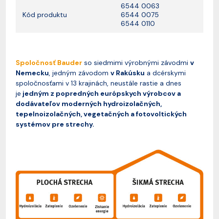
6544 0063
Kód produktu
6544 0075
6544 0110
Spoločnosť Bauder
so siedmimi výrobnými závodmi
v
Nemecku
, jedným závodom
v Rakúsku
a dcérskymi
spoločnosťami v 13 krajinách, neustále rastie a dnes
je
jedným z popredných európskych výrobcov a
dodávateľov moderných hydroizolačných,
tepelnoizolačných, vegetačných a fotovoltických
systémov pre strechy.