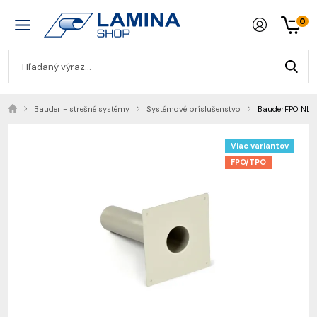
0
Bauder - strešné systémy
Systémové príslušenstvo
BauderFPO NLF-
Viac variantov
FPO/TPO