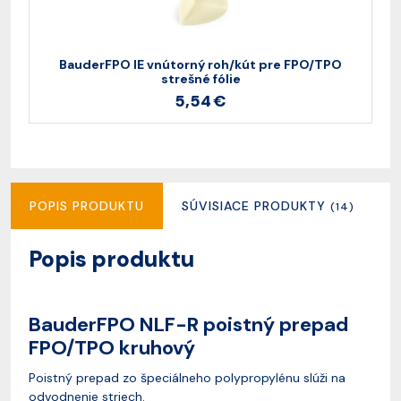
BauderFPO IE vnútorný roh/kút pre FPO/TPO
B
strešné fólie
5,54 €
POPIS PRODUKTU
SÚVISIACE PRODUKTY
R
(14)
Popis produktu
BauderFPO NLF-R poistný prepad
FPO/TPO kruhový
Poistný prepad zo špeciálneho polypropylénu slúži na
odvodnenie striech.