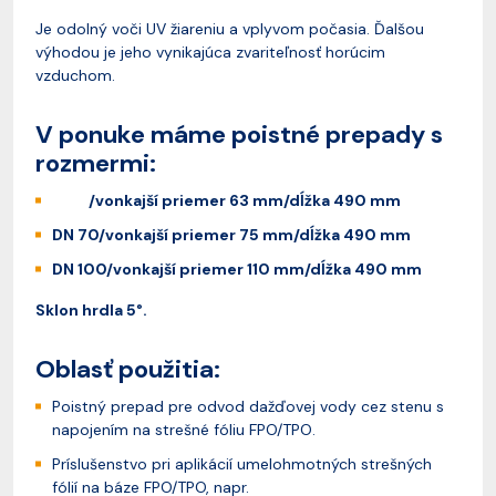
Je odolný voči UV žiareniu a vplyvom počasia. Ďalšou
výhodou je jeho vynikajúca zvariteľnosť horúcim
vzduchom.
V ponuke máme poistné prepady s
rozmermi:
/vonkajší priemer 63 mm/dĺžka 490 mm
DN 70/vonkajší priemer 75 mm/dĺžka 490 mm
DN 100/vonkajší priemer 110 mm/dĺžka 490 mm
Sklon hrdla 5°.
Oblasť použitia:
Poistný prepad pre odvod dažďovej vody cez stenu s
napojením na strešné fóliu FPO/TPO.
Príslušenstvo pri aplikácií umelohmotných strešných
fólií na báze FPO/TPO, napr.