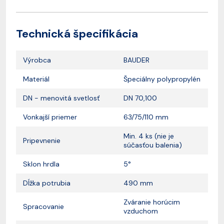
Technická špecifikácia
Výrobca
BAUDER
Materiál
Špeciálny polypropylén
DN - menovitá svetlosť
DN 70,100
Vonkajší priemer
63/75/110 mm
Min. 4 ks (nie je
Pripevnenie
súčasťou balenia)
Sklon hrdla
5°
Dĺžka potrubia
490 mm
Zváranie horúcim
Spracovanie
vzduchom