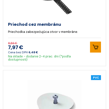
Priechod cez membránu
Priechodka zabezpečujúca otvor v membráne.
8,86 €
7,97 €
Cena bez DPH
6,48 €
Na sklade - dodanie 2-4 prac. dni (*podľa
dostupnosti)
PVC