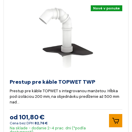
Nové v ponuke
Prestup pre káble TOPWET TWP
Prestup pre káble TOPWET s integrovanou manžetou. Hĺbka
pod izoláciou 200 mm, na objednávku predĺženie až 500 mm
nad…
od 101,80 €
Cena bez DPH
82,76 €
Na sklade - dodanie 2-4 prac. dni (*podľa
dostupnosti)