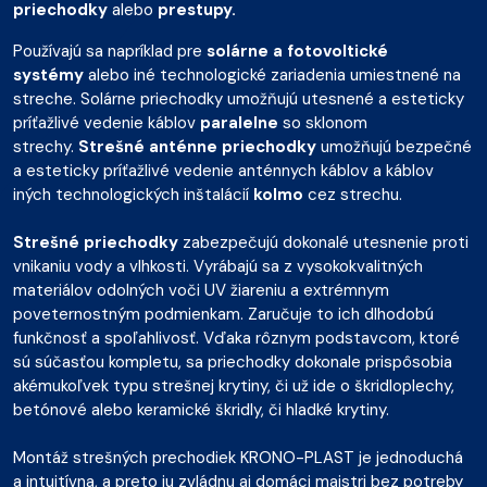
priechodky
alebo
prestupy.
Používajú sa napríklad pre
solárne a fotovoltické
systémy
alebo iné technologické zariadenia umiestnené na
streche. Solárne priechodky umožňujú utesnené a esteticky
príťažlivé vedenie káblov
paralelne
so sklonom
strechy.
Strešné anténne priechodky
umožňujú bezpečné
a esteticky príťažlivé vedenie anténnych káblov a káblov
iných technologických inštalácií
kolmo
cez strechu.
Strešné priechodky
zabezpečujú dokonalé utesnenie proti
vnikaniu vody a vlhkosti. Vyrábajú sa z vysokokvalitných
materiálov odolných voči UV žiareniu a extrémnym
poveternostným podmienkam. Zaručuje to ich dlhodobú
funkčnosť a spoľahlivosť. Vďaka rôznym podstavcom, ktoré
sú súčasťou kompletu, sa priechodky dokonale prispôsobia
akémukoľvek typu strešnej krytiny, či už ide o škridloplechy,
betónové alebo keramické škridly, či hladké krytiny.
Montáž strešných prechodiek KRONO-PLAST je jednoduchá
a intuitívna, a preto ju zvládnu aj domáci majstri bez potreby