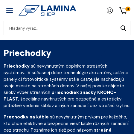
0
Priechodky
Priechodky
sú nevyhnutným doplnkom strešných
systémov. V súčasnej dobe technológie ako antény, solárne
panely či fotovoltické systémy stále častejšie nachádzajú
svoje miesto na strechách domov. V našej ponuke nájdete
široký výber strešných
priechodiek značky KRONO-
PLAST
, špeciálne navrhnutých pre bezpečné a esteticky
príťažlivé vedenie káblov a iných zariadení cez strešnú krytinu.
Prechodky na káble
sú nevyhnutným prvkom pre každého,
kto chce efektívne a bezpečne viesť káble rôznych zariadení
cez strechu. Poznáme ich tiež pod názvom
strešné