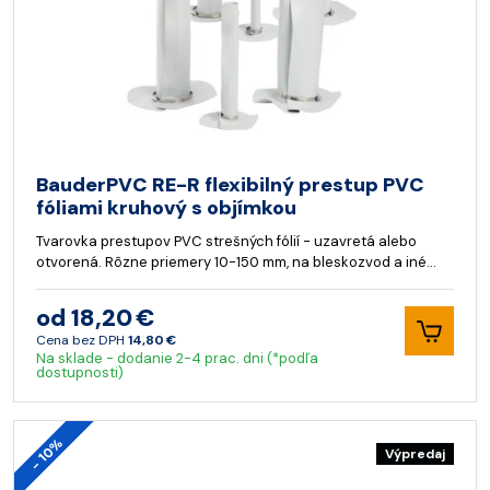
BauderPVC RE-R flexibilný prestup PVC
fóliami kruhový s objímkou
Tvarovka prestupov PVC strešných fólií - uzavretá alebo
otvorená. Rôzne priemery 10-150 mm, na bleskozvod a iné…
od 18,20 €
Cena bez DPH
14,80 €
Na sklade - dodanie 2-4 prac. dni (*podľa
dostupnosti)
- 10%
Výpredaj