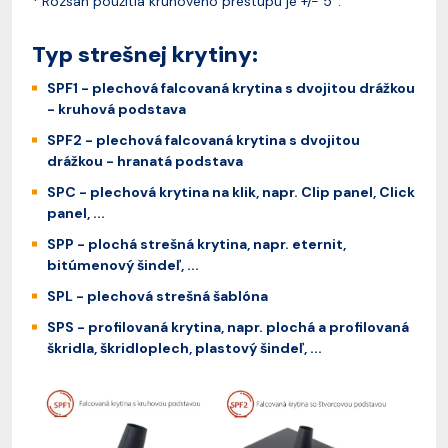
Rozsah použitia kruhového prestupu je +/- 5°.
*
Typ strešnej krytiny:
SPF1 - plechová falcovaná krytina s dvojitou drážkou
- kruhová podstava
SPF2 - plechová falcovaná krytina s dvojitou
drážkou - hranatá podstava
SPC - plechová krytina na klik, napr. Clip panel, Click
panel, ...
SPP - plochá strešná krytina, napr. eternit,
bitúmenový šindeľ, ...
SPL - plechová strešná šablóna
SPS - profilovaná krytina, napr. plochá a profilovaná
škridla, škridloplech, plastový šindeľ, ...