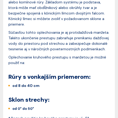
alebo komínové rúry. Základom systému je podstava,
ktorá môže mať obdĺžnikový alebo okrúhly tvar a je
bezpečne spojená s kónickým límcom dvojitým falcom.
Kónický límec si môžete zvoliť v požadovanom sklone a
priemere.
Súčasťou tohto oplechovania je aj protidažďová manžeta.
Takéto ukončenie prestupu zabraňuje prenikaniu dažďovej
vody do priestoru pod strechou a zabezpečuje dokonalé
tesnenie aj v náročných poveternostných podmienkach.
Oplechovanie kruhového prestupu s manžetou je možné
použiť na:
Rúry s vonkajším priemerom:
od 8 do 40 cm
Sklon strechy:
od 0° do 50°