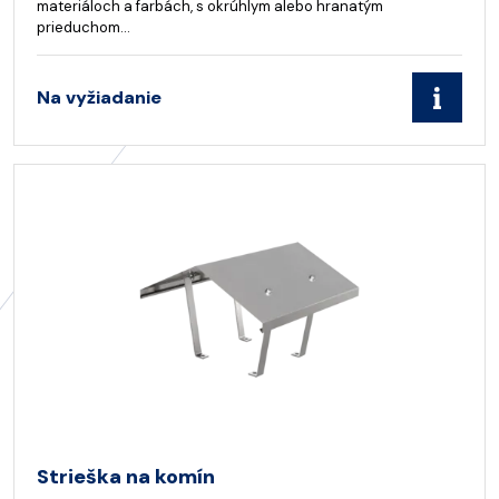
materiáloch a farbách, s okrúhlym alebo hranatým
prieduchom…
Na vyžiadanie
Strieška na komín