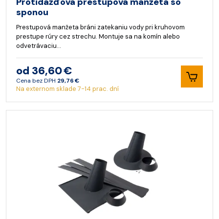
Protidažďová prestupová manžeta so
sponou
Prestupová manžeta bráni zatekaniu vody pri kruhovom
prestupe rúry cez strechu. Montuje sa na komín alebo
odvetrávaciu…
od 36,60 €
Cena bez DPH
29,76 €
Na externom sklade 7-14 prac. dní