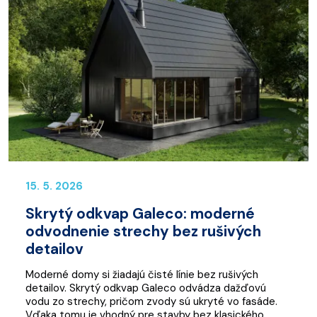
15. 5. 2026
Skrytý odkvap Galeco: moderné
odvodnenie strechy bez rušivých
detailov
Moderné domy si žiadajú čisté línie bez rušivých
detailov. Skrytý odkvap Galeco odvádza dažďovú
vodu zo strechy, pričom zvody sú ukryté vo fasáde.
Vďaka tomu je vhodný pre stavby bez klasického