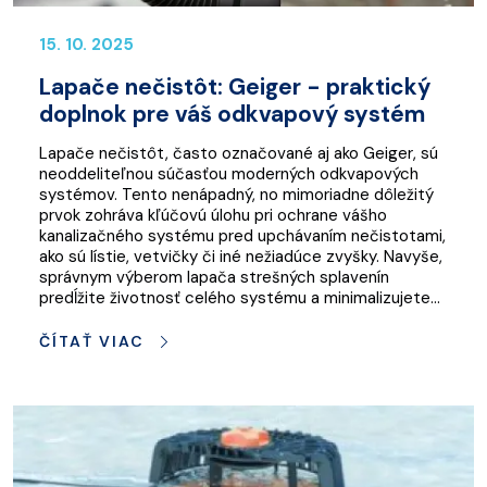
15. 10. 2025
Lapače nečistôt: Geiger - praktický
doplnok pre váš odkvapový systém
Lapače nečistôt, často označované aj ako Geiger, sú
neoddeliteľnou súčasťou moderných odkvapových
systémov. Tento nenápadný, no mimoriadne dôležitý
prvok zohráva kľúčovú úlohu pri ochrane vášho
kanalizačného systému pred upchávaním nečistotami,
ako sú lístie, vetvičky či iné nežiadúce zvyšky. Navyše,
správnym výberom lapača strešných splavenín
predĺžite životnosť celého systému a minimalizujete…
ČÍTAŤ VIAC