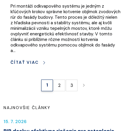
Pri montáži odkvapového systému je jedným z
kľúčových krokov správne kotvenie objímok zvodových
rúr do fasády budovy. Tento proces je dôležitý nielen
z hľadiska pevnosti a stability systému, ale aj kvôli
minimalizácii vzniku tepelných mostov, ktoré môžu
ovplyvniť energetickú efektívnosť stavby. V tomto
článku si priblížime rôzne možnosti kotvenia
odkvapového systému pomocou objímok do fasády
a…
ČÍTAŤ VIAC
1
2
3
NAJNOVŠIE ČLÁNKY
15. 7. 2026