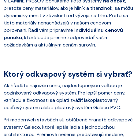
V LAMINE PREŠOV ponúkame tieto systémy
na dopyt
,
pretože ceny materiálov, ako je hliník a titánzinok, sa môžu
dynamicky meniť v závislosti od vývoja na trhu. Preto sa
tieto materiály nenachádzajú v našom cenovom
porovnaní. Radi vám pripravíme
individuálnu cenovú
ponuku
, ktorá bude presne zodpovedať vašim
požiadavkám a aktuálnym cenám surovín.
Ktorý odkvapový systém si vybrať?
Ak hľadáte najnižšiu cenu, najdostupnejšou voľbou je
pozinkovaný odkvapový systém. Pre lepší pomer ceny,
vzhľadu a životnosti sa oplatí zvážiť lakoplastovaný
oceľový systém alebo plastový systém Galeco PVC.
Pri moderných stavbách sú obľúbené hranaté odkvapové
systémy Galeco, ktoré lepšie ladia s jednoduchou
architektúrou. Prémiové riešenie predstavujú medené,