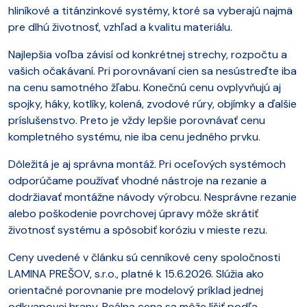
hliníkové a titánzinkové systémy, ktoré sa vyberajú najmä
pre dlhú životnosť, vzhľad a kvalitu materiálu.
Najlepšia voľba závisí od konkrétnej strechy, rozpočtu a
vašich očakávaní. Pri porovnávaní cien sa nesústreďte iba
na cenu samotného žľabu. Konečnú cenu ovplyvňujú aj
spojky, háky, kotlíky, kolená, zvodové rúry, objímky a ďalšie
príslušenstvo. Preto je vždy lepšie porovnávať cenu
kompletného systému, nie iba cenu jedného prvku.
Dôležitá je aj správna montáž. Pri oceľových systémoch
odporúčame používať vhodné nástroje na rezanie a
dodržiavať montážne návody výrobcu. Nesprávne rezanie
alebo poškodenie povrchovej úpravy môže skrátiť
životnosť systému a spôsobiť koróziu v mieste rezu.
Ceny uvedené v článku sú cenníkové ceny spoločnosti
LAMINA PREŠOV, s.r.o., platné k 15.6.2026. Slúžia ako
orientačné porovnanie pre modelový príklad jednej
odkvapovej hrany. Reálna cena sa môže líšiť podľa