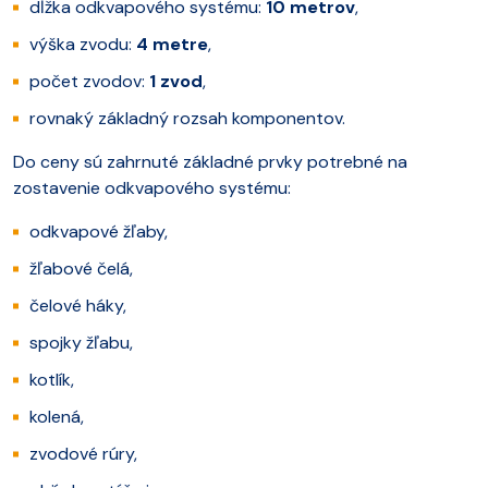
dĺžka odkvapového systému:
10 metrov
,
výška zvodu:
4 metre
,
počet zvodov:
1 zvod
,
rovnaký základný rozsah komponentov.
Do ceny sú zahrnuté základné prvky potrebné na
zostavenie odkvapového systému:
odkvapové žľaby,
žľabové čelá,
čelové háky,
spojky žľabu,
kotlík,
kolená,
zvodové rúry,