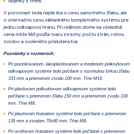
objímky s tŕňmi.
V porovnaní teda nejde iba o cenu samotného žľabu, ale
o orientačnú cenu základného kompletného systému pre
jednu odkvapovú hranu. Pri reálnom dome sa výsledná
cena môže líšiť podľa tvaru strechy, počtu strán, rohov,
zvodov a zvoleného príslušenstva.
Poznámky o rozmeroch:
Pri pozinkovanom, lakoplastovanom a medenom polkruhovom
odkvapovom systéme bolo počítane s rozvinutou šírkou žľabu
333 mm a priemerom zvodu 100 mm. Tŕne M10.
Pri plastovom polkruhovom odkvapovom systéme bolo
počítane s priemerom žľabu 150 mm a priemerom zvodu 100
mm. Tŕne M8.
Pri plastovom hranatom systéme bolo počítané s priemerom
135 mm a zvodom 70x80 mm. Tŕne M8.
Pri oceľovom hranatom systéme bolo počítané s priemerom