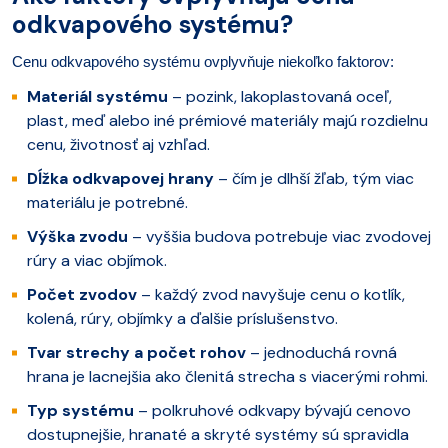
odkvapového systému?
Cenu odkvapového systému ovplyvňuje niekoľko faktorov:
Materiál systému
– pozink, lakoplastovaná oceľ,
plast, meď alebo iné prémiové materiály majú rozdielnu
cenu, životnosť aj vzhľad.
Dĺžka odkvapovej hrany
– čím je dlhší žľab, tým viac
materiálu je potrebné.
Výška zvodu
– vyššia budova potrebuje viac zvodovej
rúry a viac objímok.
Počet zvodov
– každý zvod navyšuje cenu o kotlík,
kolená, rúry, objímky a ďalšie príslušenstvo.
Tvar strechy a počet rohov
– jednoduchá rovná
hrana je lacnejšia ako členitá strecha s viacerými rohmi.
Typ systému
– polkruhové odkvapy bývajú cenovo
dostupnejšie, hranaté a skryté systémy sú spravidla