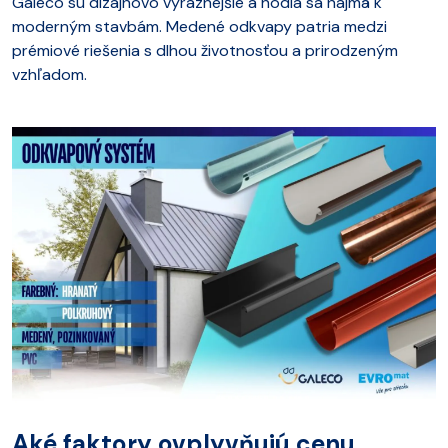
Galeco sú dizajnovo výraznejšie a hodia sa najmä k
moderným stavbám. Medené odkvapy patria medzi
prémiové riešenia s dlhou životnosťou a prirodzeným
vzhľadom.
Aké faktory ovplyvňujú cenu