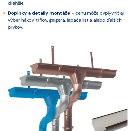
drahšie.
Doplnky a detaily montáže
– cenu môže ovplyvniť aj
výber hákov, tŕňov, geigera, lapača lístia alebo ďalších
prvkov.