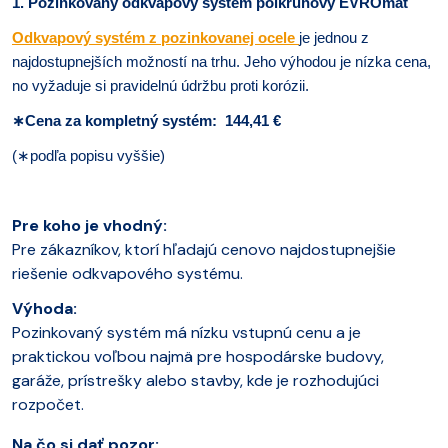
1. Pozinkovaný odkvapový systém polkruhový EVROmat
Odkvapový systém z pozinkovanej ocele
je jednou z
najdostupnejších možností na trhu. Jeho výhodou je nízka cena,
no vyžaduje si pravidelnú údržbu proti korózii.
∗
Cena za kompletný systém: 144,41 €
(
∗
podľa popisu vyššie)
Pre koho je vhodný:
Pre zákazníkov, ktorí hľadajú cenovo najdostupnejšie
riešenie odkvapového systému.
Výhoda:
Pozinkovaný systém má nízku vstupnú cenu a je
praktickou voľbou najmä pre hospodárske budovy,
garáže, prístrešky alebo stavby, kde je rozhodujúci
rozpočet.
Na čo si dať pozor: