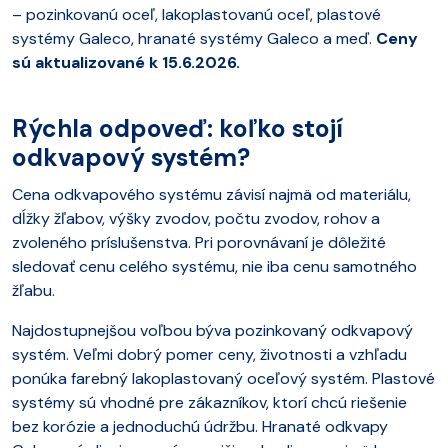
– pozinkovanú oceľ, lakoplastovanú oceľ, plastové
systémy Galeco, hranaté systémy Galeco a meď.
Ceny
sú aktualizované k 15.6.2026.
Rýchla odpoveď: koľko stojí
odkvapový systém?
Cena odkvapového systému závisí najmä od materiálu,
dĺžky žľabov, výšky zvodov, počtu zvodov, rohov a
zvoleného príslušenstva. Pri porovnávaní je dôležité
sledovať cenu celého systému, nie iba cenu samotného
žľabu.
Najdostupnejšou voľbou býva pozinkovaný odkvapový
systém. Veľmi dobrý pomer ceny, životnosti a vzhľadu
ponúka farebný lakoplastovaný oceľový systém. Plastové
systémy sú vhodné pre zákazníkov, ktorí chcú riešenie
bez korózie a jednoduchú údržbu. Hranaté odkvapy