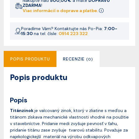
Nakúpte nad
500,00 €
a máte
DOPRAVU
ZDARMA
!
Viac informácií o doprave a platbe.
Poradíme Vám? Kontaktujte nás Po-Pia:
7:00-
15:30
na tel. čísle:
0914 223 322
POPIS PRODUKTU
RECENZIE
(0)
Popis produktu
Popis
Titánzinok
je valcovaný zinok, ktorý v zliatine s meďou a
titánom získava mechanické vlastnosti vhodné na použitie
v stavebníctve. Pridanie medi zvyšuje pevnosť v ťahu,
pridanie titánu zase zvyšuje tvarovú stabilitu. Považuje za
najekologickejší materiál na výrobu odkvapových