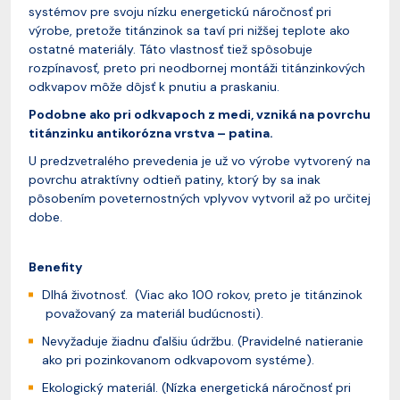
systémov pre svoju nízku energetickú náročnosť pri
výrobe, pretože titánzinok sa taví pri nižšej teplote ako
ostatné materiály. Táto vlastnosť tiež spôsobuje
rozpínavosť, preto pri neodbornej montáži titánzinkových
odkvapov môže dôjsť k pnutiu a praskaniu.
Podobne ako pri odkvapoch z medi, vzniká na povrchu
titánzinku antikorózna vrstva – patina.
U predzvetralého prevedenia je už vo výrobe vytvorený na
povrchu atraktívny odtieň patiny, ktorý by sa inak
pôsobením poveternostných vplyvov vytvoril až po určitej
dobe.
Benefity
Dlhá životnosť. (Viac ako 100 rokov, preto je titánzinok
považovaný za materiál budúcnosti).
Nevyžaduje žiadnu ďalšiu údržbu. (Pravidelné natieranie
ako pri pozinkovanom odkvapovom systéme).
Ekologický materiál. (Nízka energetická náročnosť pri