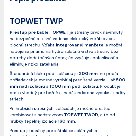
TOPWET TWP
Prestup pre káble TOPWET
je strešný prvok navrhnutý
na bezpečné a tesné vedenie elektrických káblov cez
plochú strechu. Vďaka
integrovanej manžete
je možné
napojenie priamo na hydroizolačnú vrstvu strechy bez
potreby dodatočných úprav, čo zvyšuje spoľahlivosť a
eliminuje riziko zatekania.
Štandardná hĺbka pod izoláciou je
200 mm
, no podľa
požiadaviek je možné vyrobiť aj predĺžené verzie – až
500
mm nad izoláciu
a
1000 mm pod izoláciu
. Produkt je
preto vhodný pre bežné aj nadštandardne vysoké skladby
striech.
Pri hrubších strešných izoláciách je možné prestup
kombinovať s nadstavcom
TOPWET TWOD
, a to od
hrúbky tepelnej izolácie
160 mm
.
Prestup je ideálny pre inštalácie solárnych a