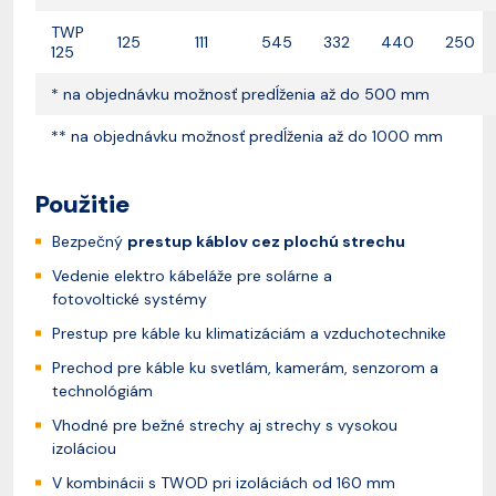
TWP
125
111
545
332
440
250
125
* na objednávku možnosť predĺženia až do 500 mm
** na objednávku možnosť predĺženia až do 1000 mm
Použitie
Bezpečný
prestup káblov cez plochú strechu
Vedenie elektro kábeláže pre solárne a
fotovoltické systémy
Prestup pre káble ku klimatizáciám a vzduchotechnike
Prechod pre káble ku svetlám, kamerám, senzorom a
technológiám
Vhodné pre bežné strechy aj strechy s vysokou
izoláciou
V kombinácii s TWOD pri izoláciách od 160 mm