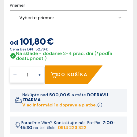
Priemer
- Vyberte priemer -
101,80 €
od
Cena bez DPH
82,76 €
Na sklade - dodanie 2-4 prac. dni (*podľa
dostupnosti)
–
+
DO KOŠÍKA
Nakúpte nad
500,00 €
a máte
DOPRAVU
ZDARMA
!
Viac informácií o doprave a platbe.
Poradíme Vám? Kontaktujte nás Po-Pia:
7:00-
15:30
na tel. čísle:
0914 223 322