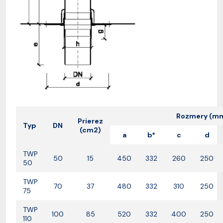
Rozmery (m
Prierez
Typ
DN
(cm2)
a
b*
c
d
TWP
50
15
450
332
260
250
50
TWP
70
37
480
332
310
250
75
TWP
100
85
520
332
400
250
110