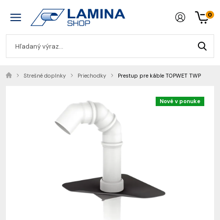
0
Strešné doplnky
Priechodky
Prestup pre káble TOPWET TWP
Nové v ponuke