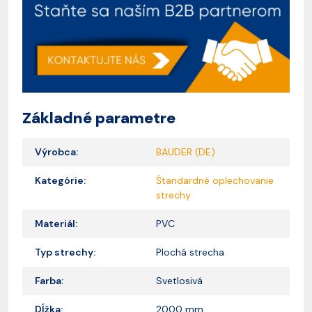
Základné parametre
Výrobca:
BAUDER (DE)
Kategórie:
Štandardné oplechovanie
strechy
Materiál:
PVC
Typ strechy:
Plochá strecha
Farba:
Svetlosivá
Dĺžka:
2000 mm