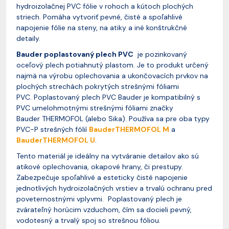
hydroizolačnej PVC fólie v rohoch a kútoch plochých
striech. Pomáha vytvoriť pevné, čisté a spoľahlivé
napojenie fólie na steny, na atiky a iné konštrukčné
detaily.
Bauder poplastovaný plech PVC
je pozinkovaný
oceľový plech potiahnutý plastom. Je to produkt určený
najmä na výrobu oplechovania a ukončovacích prvkov na
plochých strechách pokrytých strešnými fóliami
PVC. Poplastovaný plech PVC Bauder je kompatibilný s
PVC umelohmotnými strešnými fóliami značky
Bauder THERMOFOL (alebo Sika). Používa sa pre oba typy
PVC-P strešných fólií
BauderTHERMOFOL M
a
BauderTHERMOFOL U
.
Tento materiál je ideálny na vytváranie detailov ako sú
atikové oplechovania, okapové hrany, či prestupy.
Zabezpečuje spoľahlivé a esteticky čisté napojenie
jednotlivých hydroizolačných vrstiev a trvalú ochranu pred
poveternostnými vplyvmi. Poplastovaný plech je
zvárateľný horúcim vzduchom, čím sa docieli pevný,
vodotesný a trvalý spoj so strešnou fóliou.