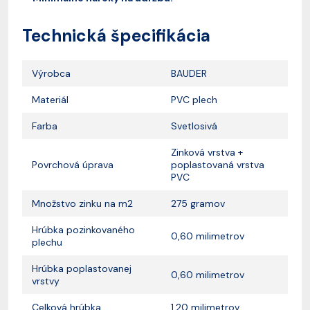
Technická špecifikácia
Výrobca
BAUDER
Materiál
PVC plech
Farba
Svetlosivá
Zinková vrstva +
Povrchová úprava
poplastovaná vrstva
PVC
Množstvo zinku na m2
275 gramov
Hrúbka pozinkovaného
0,60 milimetrov
plechu
Hrúbka poplastovanej
0,60 milimetrov
vrstvy
Celková hrúbka
1,20 milimetrov