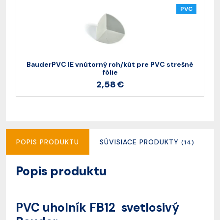
PVC
BauderPVC IE vnútorný roh/kút pre PVC strešné
B
fólie
2,58 €
POPIS PRODUKTU
SÚVISIACE PRODUKTY
R
(14)
Popis produktu
PVC uholník FB12 svetlosivý