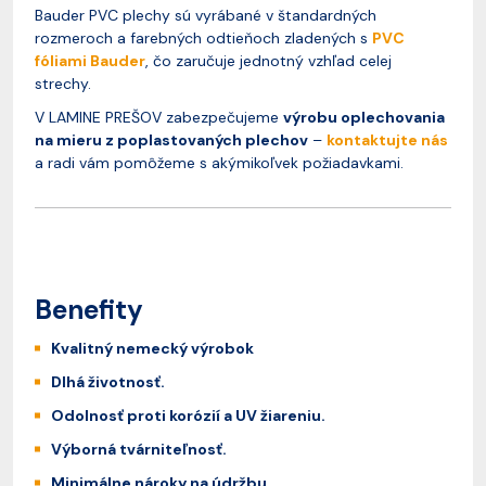
Bauder PVC plechy sú vyrábané v štandardných
rozmeroch a farebných odtieňoch zladených s
PVC
fóliami Bauder
, čo zaručuje jednotný vzhľad celej
strechy.
V LAMINE PREŠOV zabezpečujeme
výrobu oplechovania
na mieru z poplastovaných plechov
–
kontaktujte nás
a radi vám pomôžeme s akýmikoľvek požiadavkami.
Benefity
Kvalitný nemecký výrobok
Dlhá životnosť.
Odolnosť proti korózií a UV žiareniu.
Výborná tvárniteľnosť.
Minimálne nároky na údržbu.