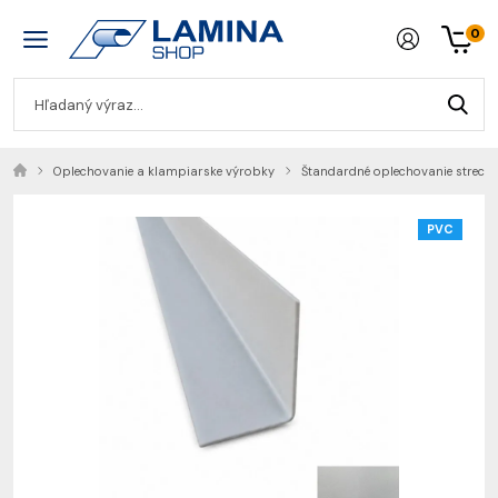
0
Oplechovanie a klampiarske výrobky
Štandardné oplechovanie strech
PVC