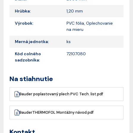
Hrúbka:
1,20 mm
Výrobok:
PVC fólia, Oplechovanie
na mieru
Merná jednotka:
ks
Kód colného
72107080
sadzobníka:
Na stiahnutie
Bauder poplastovaný plech PVC Tech. list.pdf
BauderTHERMOFOL Montážny návod.pdf
Kontakt