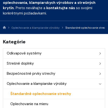
oplechovania, klampiarskych výrobkov a strešných
krytín.
Preto neváhajte a
kontaktujte nás
so svojimi
konkrétnymi požiadavkami.
Oplechovanie a klampiarske výrobky
Štandardné oplechovanie strech
Kategórie
Odkvapové systémy
Strešné doplnky
Bezpečnostné prvky strechy
Oplechovanie a klampiarske výrobky
Štandardné oplechovanie strechy
Oplechovanie na mieru