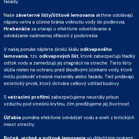
fasády.
Naše
záveterné lišty/štítové lemovania
aktívne odolávajú
náporu vetra a účinne bránia vniknutiu vody do podkrovia.
Hrebenáče
sa starajú o efektívne odvetrávanie a
odvádzanie nadmernej vlhkosti z podstrešia.
V našej ponuke nájdete širokú škálu
odkvapového
lemovania,
tzv.
odkvapových líšt
, ktoré zabezpečujú hladký
odtok vody a zamedzujú jej stagnácii na streche. Tieto lišty
slúžia nielen na ochranu pred škodlivými účinkami vody, ktoré
môžu poškodiť strešné materiály alebo fasádu. Tiež pridávajú
estetický prvok, ktorý dotvára celkový vzhľad budovy.
S
vetracími profilmi
zabezpečujeme neustály prísun
vzduchu pod strešnú krytinu, čím predlžujeme jej životnosť.
Úžľabie
pomáha efektívne odvádzať vodu a sneh z kritických
miest strechy.
Bočné, vrchné a pultové lemovania
sú dôležitými prvkami,