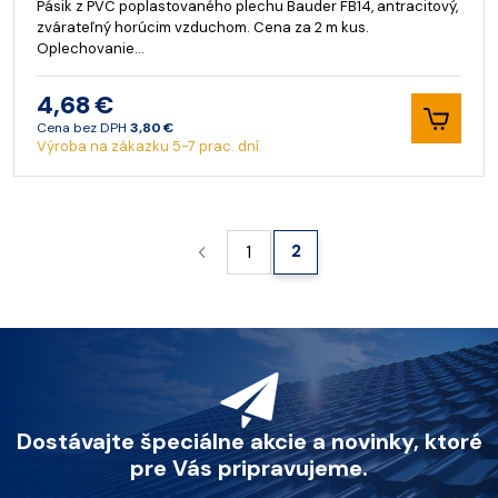
Pásik z PVC poplastovaného plechu Bauder FB14, antracitový,
zvárateľný horúcim vzduchom. Cena za 2 m kus.
Oplechovanie…
4,68 €
Cena bez DPH
3,80 €
Výroba na zákazku 5-7 prac. dní
2
1
Dostávajte špeciálne akcie a novinky, ktoré
pre Vás pripravujeme.