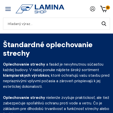
0
Štandardné oplechovanie
strechy
Oplechovanie strechy
a fasád je nevyhnutnou súčasťou
každej budovy. V našej ponuke nájdete široký sortiment
klampiarskych výrobkov,
ktoré ochraňujú vašu stavbu pred
nepriaznivými vplyvmi počasia a zároveň prispievajú k jej
estetickej dokonalosti.
Oplechovanie strechy
nielenže zvyšuje praktickosť, ale tiež
zabezpečuje spoľahlivú ochranu proti vode a vetru. Čo je
základom pre dlhodobú trvanlivosť a funkčnosť strechy alebo