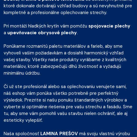
ktoré dokonale dotvárajú vzhľad budovy a sú nevyhnutné pre
kompletné a profesionálne oplechovanie strechy.
Pri montáži hladkých krytín vám pomôžu
spojovacie plechy
a
upevňovacie obrysové plechy
.
Ponúkame rozmanitú paletu materiálov a farieb, aby sme
vyhoveli vašim požiadavkám a dosiahli harmonický vzhľad
vašej stavby. Všetky naše produkty vyrábame z kvalitných
materiálov, ktoré zabezpečujú dlhú životnosť a vyžadujú
minimálnu údržbu.
Či už ste profesionál alebo sa oplechovaniu venujete sami,
náš eshop vám ponúka všetko potrebné pre perfektný
výsledok. Prezrite si našu ponuku štandardných výrobkov a
vyberte si optimálne riešenia pre vašu strechu a fasádu. Sme
tu, aby sme vám pomohli vašu stavbu nielen ochrániť, ale aj
esteticky vylepšiť.
Naša spoločnosť
LAMINA PREŠOV
má svoju vlastnú výrobu