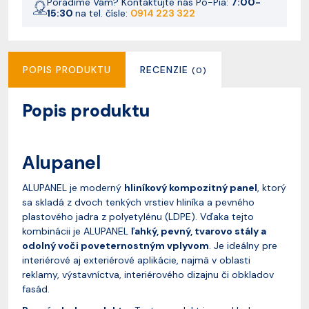
Poradíme Vám? Kontaktujte nás Po-Pia:
7:00-
15:30
na tel. čísle:
0914 223 322
POPIS PRODUKTU
RECENZIE
(0)
Popis produktu
Alupanel
ALUPANEL je moderný
hliníkový kompozitný panel
, ktorý
sa skladá z dvoch tenkých vrstiev hliníka a pevného
plastového jadra z polyetylénu (LDPE). Vďaka tejto
kombinácii je ALUPANEL
ľahký, pevný, tvarovo stály a
odolný voči poveternostným vplyvom
. Je ideálny pre
interiérové aj exteriérové aplikácie, najmä v oblasti
reklamy, výstavníctva, interiérového dizajnu či obkladov
fasád.