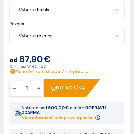
- Vyberte hrúbka -
Rozmer
- Vyberte rozmer -
87,90 €
od
Cena bez DPH
71,46 €
Na externom sklade 7-14 prac. dní
–
+
DO KOŠÍKA
Nakúpte nad
500,00 €
a máte
DOPRAVU
ZDARMA
!
Viac informácií o doprave a platbe.