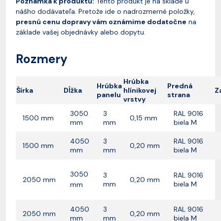
Poznámka k produktu:
Tento produkt je na sklade u
nášho dodávateľa. Pretože ide o nadrozmerné položky,
presnú cenu dopravy vám oznámime dodatočne
na
základe vašej objednávky alebo dopytu.
Rozmery
Hrúbka
Hrúbka
Predná
Šírka
Dĺžka
hlínikovej
Z
panelu
strana
vrstvy
3050
3
RAL 9016
1500 mm
0,15 mm
mm
mm
biela M
4050
3
RAL 9016
1500 mm
0,20 mm
mm
mm
biela M
3050
3
RAL 9016
2050 mm
0,20 mm
mm
biela M
mm
4050
3
RAL 9016
2050 mm
0,20 mm
mm
mm
biela M