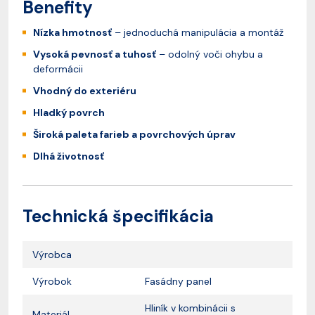
Benefity
Nízka hmotnosť
– jednoduchá manipulácia a montáž
Vysoká pevnosť a tuhosť
– odolný voči ohybu a
deformácii
V
hodný do exteriéru
Hladký povrch
Široká paleta farieb a povrchových úprav
Dlhá životnosť
Technická špecifikácia
Výrobca
Výrobok
Fasádny panel
Hliník v kombinácii s
Materiál