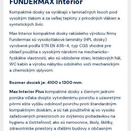
FUNDERMAX Interior
Kompaktné dosky sa vyrábajú v laminačných lisoch pod
vysokým tlakom a za veľkej teploty z prírodných vlákien a
syntetických živíc.
Max Interior kompaktné dosky rakúskeho výrobcu firmy
Fundermax sú vysokotlakové lamináty (HPL dosky)
vyrobené podľa STN EN 438-4, typ CGS vhodné pre
oblasť použitia s vysokými nárokmi na mechanicko-
fyzikálne vlastnosti, ako sú obloženie stien, letiskových hál,
WC kabín a výrobu nábytku odolného voči mechanickým
a chemickým vplyvom.
Rozmer dosiek je: 4100 x 1300 mm.
Max Interior Plus
kompaktné dosky s čiernym jadrom
ponúka vďaka dvojito vytvrdenému povrchu s uzavretými
pórmi ešte vyššiu odolnosť povrchu proti štandardným
kompaktným doskám, a sú tak použiteľné aj vo vysoko
zaťažovaných priestoroch so zvýšenou požiadavkou na
hygienu a čistiteľnosť, ako sú nemocnice, školy, škôlky,
zdravotnícke priestory a ďalšími budovy s občasným