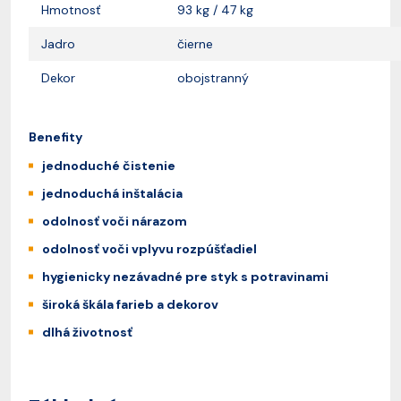
Hmotnosť
93 kg / 47 kg
Jadro
čierne
Dekor
obojstranný
Benefity
jednoduché čistenie
jednoduchá inštalácia
odolnosť voči nárazom
odolnosť voči vplyvu rozpúšťadiel
hygienicky nezávadné pre styk s potravinami
široká škála farieb a dekorov
dlhá životnosť