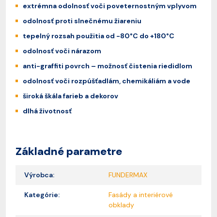
extrémna odolnosť voči poveternostným vplyvom
odolnosť proti slnečnému žiareniu
tepelný rozsah použitia od -80°C do +180°C
odolnosť voči nárazom
anti-graffiti povrch – možnosť čistenia riedidlom
odolnosť voči rozpúšťadlám, chemikáliám a vode
široká škála farieb a dekorov
dlhá životnosť
Základné parametre
Výrobca:
FUNDERMAX
Kategórie:
Fasády a interiérové
obklady