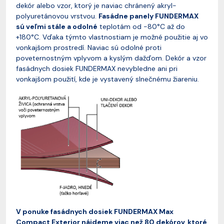
dekór alebo vzor, ktorý je naviac chránený akryl-
polyuretánovou vrstvou.
Fasádne panely FUNDERMAX
sú veľmi stále a odolné
teplotám od -80°C až do
+180°C. Vďaka týmto vlastnostiam je možné použitie aj vo
vonkajšom prostredí. Naviac sú odolné proti
poveternostným vplyvom a kyslým dažďom. Dekór a vzor
fasádnych dosiek FUNDERMAX nevybledne ani pri
vonkajšom použití, kde je vystavený slnečnému žiareniu.
V ponuke fasádnych dosiek FUNDERMAX Max
Compact Exterior nájdeme viac než 80 dekórov, ktoré