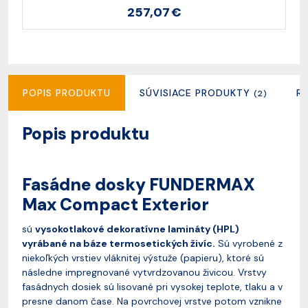
257,07 €
POPIS PRODUKTU
SÚVISIACE PRODUKTY
R
(2)
Popis produktu
Fasádne dosky FUNDERMAX
Max Compact Exterior
sú
vysokotlakové dekoratívne lamináty (HPL)
vyrábané na báze termosetických živíc.
Sú vyrobené z
niekoľkých vrstiev vláknitej výstuže (papieru), ktoré sú
následne impregnované vytvrdzovanou živicou. Vrstvy
fasádnych dosiek sú lisované pri vysokej teplote, tlaku a v
presne danom čase. Na povrchovej vrstve potom vznikne