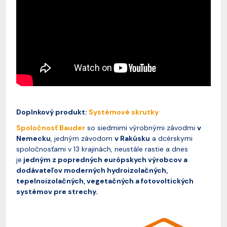
Doplnkový produkt:
Systémové skrutky
Spoločnosť Bauder
so siedmimi výrobnými závodmi
v
Nemecku
, jedným závodom
v Rakúsku
a dcérskymi
spoločnosťami v 13 krajinách, neustále rastie a dnes
je
jedným z popredných európskych výrobcov a
dodávateľov moderných hydroizolačných,
tepelnoizolačných, vegetačných a fotovoltických
systémov pre strechy.