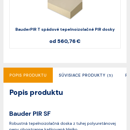
BauderPIR T spádové tepelnoizolačné PIR dosky
od 560,76 €
POPIS PRODUKTU
SÚVISIACE PRODUKTY
R
(5)
Popis produktu
Bauder PIR SF
Robustná tepelnoizolačná doska z tuhej polyuretánovej
peny obojstranne kašírovaná hliníko