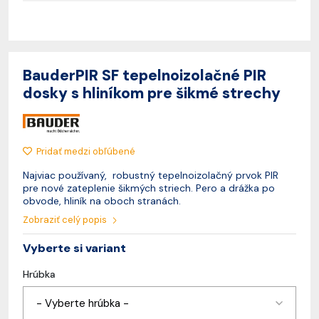
BauderPIR SF tepelnoizolačné PIR
dosky s hliníkom pre šikmé strechy
Pridať medzi obľúbené
Najviac používaný, robustný tepelnoizolačný prvok PIR
pre nové zateplenie šikmých striech. Pero a drážka po
obvode, hliník na oboch stranách.
Zobraziť celý popis
Vyberte si variant
Hrúbka
- Vyberte hrúbka -