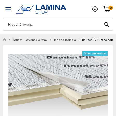
0
Bauder - strešné systémy
Tepelná izolácia
BauderPIR SF tepelnoizo
Viac variantov