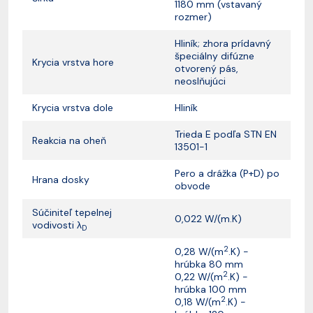
1180 mm (vstavaný
rozmer)
Hliník; zhora prídavný
špeciálny difúzne
Krycia vrstva hore
otvorený pás,
neoslňujúci
Krycia vrstva dole
Hliník
Trieda E podľa STN EN
Reakcia na oheň
13501-1
Pero a drážka (P+D) po
Hrana dosky
obvode
Súčiniteľ tepelnej
0,022 W/(m.K)
vodivosti λ
D
2
0,28 W/(m
.K) -
hrúbka 80 mm
2
0,22 W/(m
.K) -
hrúbka 100 mm
2
0,18 W/(m
.K) -