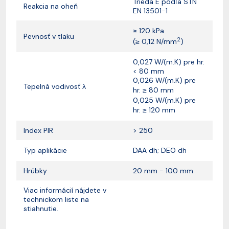
Trieda E podľa STN
Reakcia na oheň
EN 13501-1
≥
120 kPa
Pevnosť v tlaku
2
(
≥
0,12 N/mm
)
0,027 W/(m.K) pre hr.
< 80 mm
0,026 W/(m.K) pre
Tepelná vodivosť λ
hr.
≥
80 mm
0,025 W/(m.K) pre
hr.
≥
120 mm
Index PIR
> 250
Typ aplikácie
DAA dh; DEO dh
Hrúbky
20 mm - 100 mm
Viac informácií nájdete v
technickom liste na
stiahnutie.