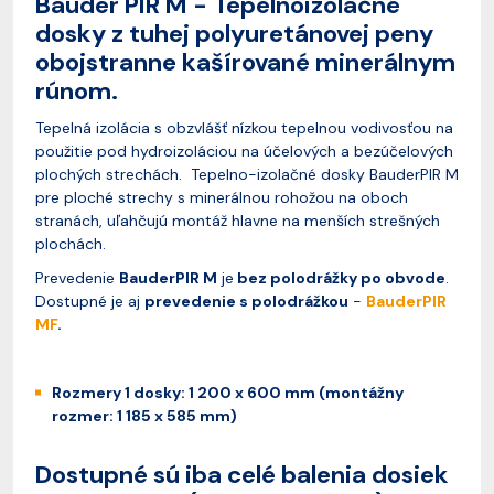
Bauder PIR M - Tepelnoizolačné
dosky z tuhej polyuretánovej peny
obojstranne kašírované minerálnym
rúnom.
Tepelná izolácia s obzvlášť nízkou tepelnou vodivosťou na
použitie pod hydroizoláciou na účelových a bezúčelových
plochých strechách. Tepelno-izolačné dosky BauderPIR M
pre ploché strechy s minerálnou rohožou na oboch
stranách, uľahčujú montáž hlavne na menších strešných
plochách.
Prevedenie
BauderPIR M
je
bez polodrážky po obvode
.
Dostupné je aj
prevedenie s polodrážkou
-
BauderPIR
MF
.
Rozmery 1 dosky: 1 200 x 600 mm (montážny
rozmer: 1 185 x 585 mm)
Dostupné sú iba celé balenia dosiek