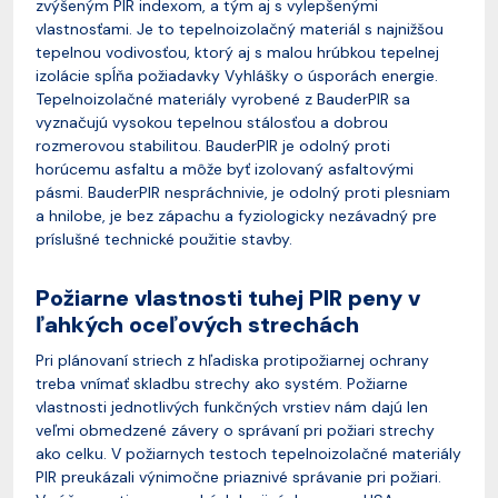
zvýšeným PIR indexom, a tým aj s vylepšenými
vlastnosťami. Je to tepelnoizolačný materiál s najnižšou
tepelnou vodivosťou, ktorý aj s malou hrúbkou tepelnej
izolácie spĺňa požiadavky Vyhlášky o úsporách energie.
Tepelnoizolačné materiály vyrobené z BauderPIR sa
vyznačujú vysokou tepelnou stálosťou a dobrou
rozmerovou stabilitou. BauderPIR je odolný proti
horúcemu asfaltu a môže byť izolovaný asfaltovými
pásmi. BauderPIR nespráchnivie, je odolný proti plesniam
a hnilobe, je bez zápachu a fyziologicky nezávadný pre
príslušné technické použitie stavby.
Požiarne vlastnosti tuhej PIR peny v
ľahkých oceľových strechách
Pri plánovaní striech z hľadiska protipožiarnej ochrany
treba vnímať skladbu strechy ako systém. Požiarne
vlastnosti jednotlivých funkčných vrstiev nám dajú len
veľmi obmedzené závery o správaní pri požiari strechy
ako celku. V požiarnych testoch tepelnoizolačné materiály
PIR preukázali výnimočne priaznivé správanie pri požiari.