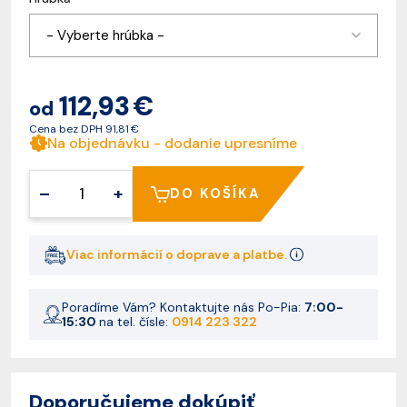
- Vyberte hrúbka -
112,93 €
od
Cena bez DPH
91,81 €
Na objednávku - dodanie upresníme
–
+
DO KOŠÍKA
Viac informácií o doprave a platbe.
Poradíme Vám? Kontaktujte nás Po-Pia:
7:00-
15:30
na tel. čísle:
0914 223 322
Doporučujeme dokúpiť