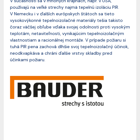
V súčasnosti sa v mnohých krajinách, napr. v USA,
používajú na veľké strechy najmä tepelnú izoláciu PIR.
V Nemecku i v ďalších európskych štátoch sa tieto
vysokovýkonné tepelnoizolačné materiály tešia takisto
čoraz väčšej obľube vďaka svojej odolnosti proti vysokým
teplotám, netaviteľnosti, vynikajúcim tepelnoizolačným
vlastnostiam a racionálnej montáže. V prípade požiaru si
tuhá PIR pena zachová dlhšie svoj tepelnoizolačný účinok,
neodkvapkáva a chráni ďalšie vrstvy skladby pred
účinkami požiaru.