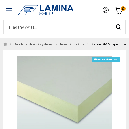
0
Bauder - strešné systémy
Tepelná izolácia
BauderPIR M tepelnoizol
Viac variantov