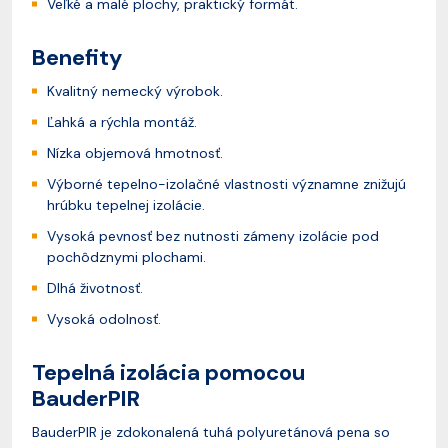
Veľké a malé plochy, praktický formát.
Benefity
Kvalitný nemecký výrobok.
Ľahká a rýchla montáž.
Nízka objemová hmotnosť.
Výborné tepelno-izolačné vlastnosti významne znižujú
hrúbku tepelnej izolácie.
Vysoká pevnosť bez nutnosti zámeny izolácie pod
pochôdznymi plochami.
Dlhá životnosť.
Vysoká odolnosť.
Tepelná izolácia pomocou
BauderPIR
BauderPIR je zdokonalená tuhá polyuretánová pena so