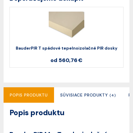
BauderPIR T spádové tepelnoizolačné PIR dosky
od 560,76 €
POPIS PRODUKTU
SÚVISIACE PRODUKTY
R
(4)
Popis produktu