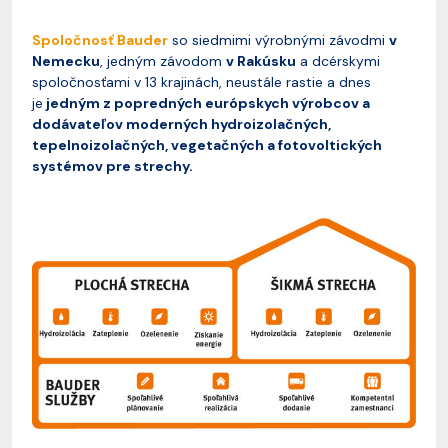
Spoločnosť Bauder
so siedmimi výrobnými závodmi
v
Nemecku
, jedným závodom
v Rakúsku
a dcérskymi
spoločnosťami v 13 krajinách, neustále rastie a dnes
je
jedným z popredných európskych výrobcov a
dodávateľov moderných hydroizolačných,
tepelnoizolačných, vegetačných a fotovoltických
systémov pre strechy.