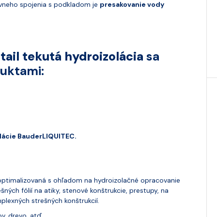
ívneho spojenia s podkladom je
presakovanie vody
ail tekutá hydroizolácia
sa
duktami:
lácie BauderLIQUITEC.
 optimalizovaná s ohľadom na hydroizolačné opracovanie
ých fólií na atiky, stenové konštrukcie, prestupy, na
plexných strešných konštrukcií.
v, drevo, atď.