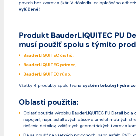
povrch bez zvarov a škár. V dôsledku celoplošného adhez
vylúčené!
Produkt
BauderLIQUITEC PU Det
musí použiť spolu s týmito pro
BauderLIQUITEC čistič
,
BauderLIQUITEC primer,
BauderLIQUITEC rúno.
Všetky 4 produkty spolu tvoria
systém tekutej hydroizo
Oblasti použitia:
Oblasť použitia výrobku BauderLIQUITEC PU Detail bola
napojení, napr. asfaltových pásov a umelohmotných strešn
riešenie detailov, zvláštnych geometrických tvarov a kom
Dá sa použiť na všetkých povrchoch, napr. asfalt, PVC, ko