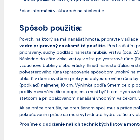
*Viac informácii v súboroch na stiahnutie.
Spôsob použitia:
Povrch, na ktorý sa má nanášať hmota, pripravte v súlade 
vedre pripravený na okamžité použitie.
Pred začatím p
pripravený, suchý podklad naneste hrubšiu vrstvu (cca. 
Následne do ešte vlhkej vrstvy vložte polyesterové rúno (B
vzduchové bubliny alebo vrásky. Ihneď naneste ďalšiu vrs
polyesterového rúna (spracovanie spôsobom „mokrý na mo
oblastí v rámci systému prekrytie polyesterového rúna by
(podklad) najmenej 10 cm. Výnimka podľa Smernice o ploc
profily minimálna šírka pripojenia musí byť 5 cm. Hydroi
štetcom a pri opakovanom nanášaní vhodným valčekom, v
Ak sa práce prerušia, na prerušenom spoji musia práce pok
pokračovaním práce sa musí vytvrdnutá hydroizolácia v ob
Prosíme o dodržanie našich technických listov a mon