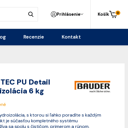
0
Prihlásenie
Košík
log
Recenzie
Kontakt
TEC PU Detail
izolácia 6 kg
ené
ydroizolácia, s ktorou si ľahko poradíte s každým
ukt je súčasťou kompletného systému
íva sa spolu s čističom, primerom a rúnom.