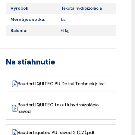
Výrobok:
Tekutá hydroizolácia
Merná jednotka:
ks
Balenie:
6 kg
Na stiahnutie
BauderLIQUITEC PU Detail Technický list
BauderLIQUITEC tekutá hydroizolácia
návod
BauderLiquitec PU návod 2 (CZ).pdf