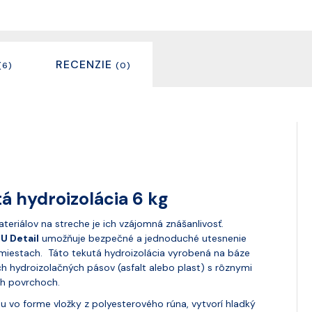
RECENZIE
(6)
(0)
á hydroizolácia 6 kg
teriálov na streche je ich vzájomná znášanlivosť.
U Detail
umožňuje bezpečné a jednoduché utesnenie
 miestach. Táto tekutá hydroizolácia vyrobená na báze
h hydroizolačných pásov (asfalt alebo plast) s rôznymi
ch povrchoch.
ou vo forme vložky z polyesterového rúna, vytvorí hladký