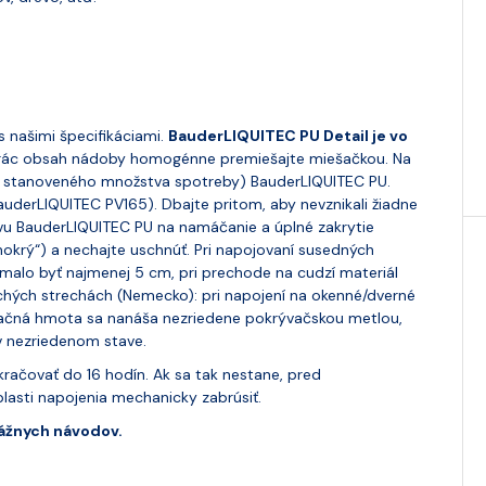
s našimi špecifikáciami.
BauderLIQUITEC PU Detail je vo
rác obsah nádoby homogénne premiešajte miešačkou. Na
2/3 stanoveného množstva spotreby) BauderLIQUITEC PU.
auderLIQUITEC PV165). Dbajte pritom, aby nevznikali žiadne
tvu BauderLIQUITEC PU na namáčanie a úplné zakrytie
krý“) a nechajte uschnúť. Pri napojovaní susedných
 malo byť najmenej 5 cm, pri prechode na cudzí materiál
hých strechách (Nemecko): pri napojení na okenné/dverné
zolačná hmota sa nanáša nezriedene pokrývačskou metlou,
 nezriedenom stave.
račovať do 16 hodín. Ak sa tak nestane, pred
lasti napojenia mechanicky zabrúsiť.
tážnych návodov.