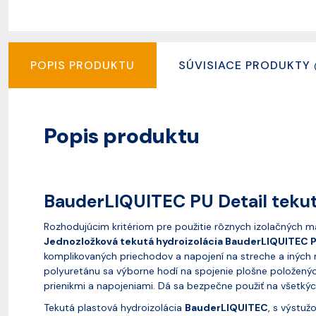
POPIS PRODUKTU
SÚVISIACE PRODUKTY
Popis produktu
BauderLIQUITEC PU Detail tekut
Rozhodujúcim kritériom pre použitie rôznych izolačných ma
Jednozložková tekutá hydroizolácia BauderLIQUITEC P
komplikovaných priechodov a napojení na streche a iných
polyuretánu sa výborne hodí na spojenie plošne položenýc
prienikmi a napojeniami. Dá sa bezpečne použiť na všetký
Tekutá plastová hydroizolácia
BauderLIQUITEC
, s výstuž