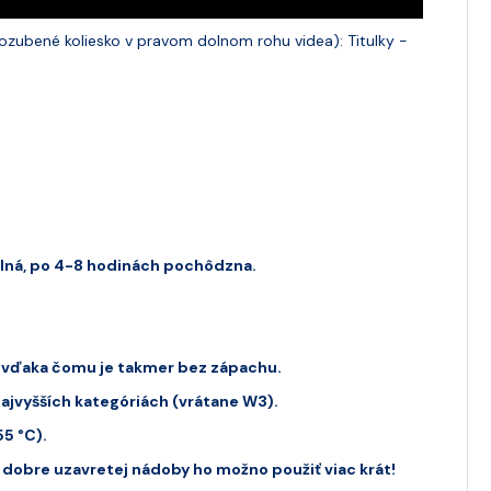
(ozubené koliesko v pravom dolnom rohu videa): Titulky -
dolná, po 4-8 hodinách pochôdzna.
 vďaka čomu je takmer bez zápachu.
ajvyšších kategóriách (vrátane W3).
5 °C).
 dobre uzavretej nádoby ho možno použiť viac krát!