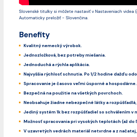
Slovenské titulky si môžete nastaviť v Nastaveniach videa 
Automaticky preložiť - Slovenčina.
Benefity
Kvalitný nemecký výrobok.
Jednozložková, bez potreby miešania.
Jednoduchá a rýchla aplikácia.
Najvyššia rýchlosť schnutia. Po 1/2 hodine dažďu o
Spracovanie je časovo veľmi úsporné a hospodárne.
Bezpečná na použitie na všetkých povrchoch.
Neobsahuje žiadne nebezpečné látky a rozpúšťadlá,
Jediný systém 1k bez rozpúšťadiel so schválením v n
Možnosť spracovania pri vysokých teplotách (až do 5
V uzavretých vedrách materiál netvrdne a z načatej,