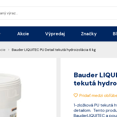
Akcie
Výpredaj
Značky
B
ácie
Bauder LIQUITEC PU Detail tekutá hydroizolácia 6 kg
Bauder LIQUI
tekutá hydro
Pridať medzi obľúb
1-zložková PU tekutá h
detailom. Tento prod
BauderLIQUITEC a použ