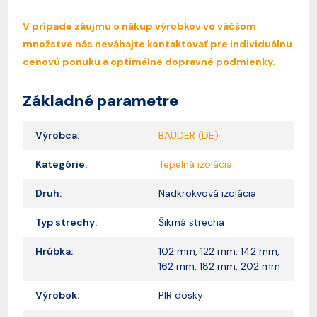
V prípade záujmu o nákup výrobkov vo väčšom
množstve nás neváhajte kontaktovať pre individuálnu
cenovú ponuku a optimálne dopravné podmienky.
Základné parametre
Výrobca:
BAUDER (DE)
Kategórie:
Tepelná izolácia
Druh:
Nadkrokvová izolácia
Typ strechy:
Šikmá strecha
Hrúbka:
102 mm, 122 mm, 142 mm,
162 mm, 182 mm, 202 mm
Výrobok:
PIR dosky