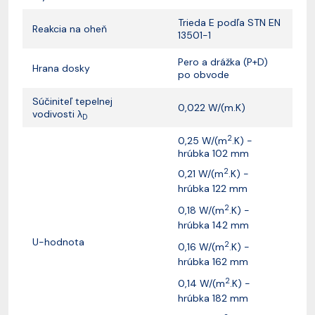
Trieda E podľa STN EN
Reakcia na oheň
13501-1
Pero a drážka (P+D)
Hrana dosky
po obvode
Súčiniteľ tepelnej
0,022 W/(m.K)
vodivosti λ
D
2
0,25 W/(m
.K) -
hrúbka 102 mm
2
0,21 W/(m
.K) -
hrúbka 122 mm
2
0,18 W/(m
.K) -
hrúbka 142 mm
U-hodnota
2
0,16 W/(m
.K) -
hrúbka 162 mm
2
0,14 W/(m
.K) -
hrúbka 182 mm