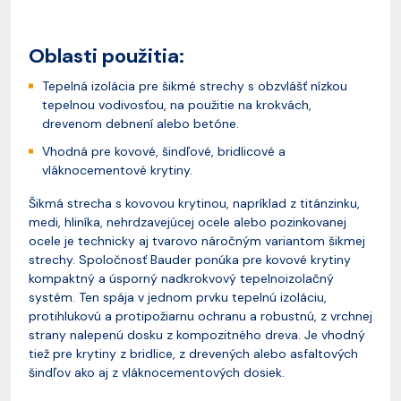
Oblasti použitia:
Tepelná izolácia pre šikmé strechy s obzvlášť nízkou
tepelnou vodivosťou, na použitie na krokvách,
drevenom debnení alebo betóne.
Vhodná pre kovové, šindľové, bridlicové a
vláknocementové krytiny.
Šikmá strecha s kovovou krytinou, napríklad z titánzinku,
medi, hliníka, nehrdzavejúcej ocele alebo pozinkovanej
ocele je technicky aj tvarovo náročným variantom šikmej
strechy. Spoločnosť Bauder ponúka pre kovové krytiny
kompaktný a úsporný nadkrokvový tepelnoizolačný
systém. Ten spája v jednom prvku tepelnú izoláciu,
protihlukovú a protipožiarnu ochranu a robustnú, z vrchnej
strany nalepenú dosku z kompozitného dreva. Je vhodný
tiež pre krytiny z bridlice, z drevených alebo asfaltových
šindľov ako aj z vláknocementových dosiek.