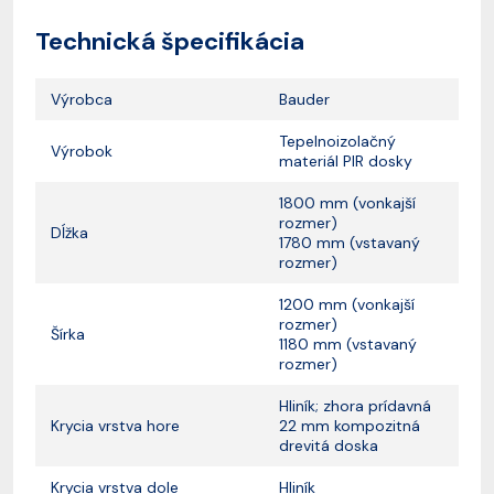
Technická špecifikácia
Výrobca
Bauder
Tepelnoizolačný
Výrobok
materiál PIR dosky
1800 mm (vonkajší
rozmer)
Dĺžka
1780 mm (vstavaný
rozmer)
1200 mm (vonkajší
rozmer)
Šírka
1180 mm (vstavaný
rozmer)
Hliník; zhora prídavná
Krycia vrstva hore
22 mm kompozitná
drevitá doska
Krycia vrstva dole
Hliník