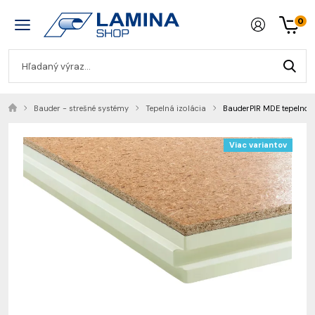
0
Bauder - strešné systémy
Tepelná izolácia
BauderPIR MDE tepelnoiz
Viac variantov