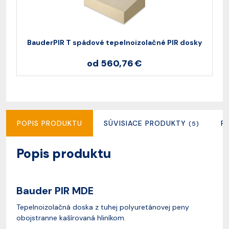
BauderPIR T spádové tepelnoizolačné PIR dosky
od 560,76 €
POPIS PRODUKTU
SÚVISIACE PRODUKTY
R
(5)
Popis produktu
Bauder PIR MDE
Tepelnoizolačná doska z tuhej polyuretánovej peny
obojstranne kašírovaná hliníkom.