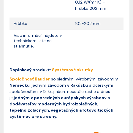
2
0,12 W/(m
.K) -
hrúbka 202 mm
Hrúbka
102-202 mm
Viac informácií nájdete v
technickom liste na
stiahnutie.
Doplnkový produkt:
Systémové skrutky
Spoločnosť Bauder
so siedmimi výrobnými závodmi
v
Nemecku
, jedným závodom
v Rakúsku
a dcérskymi
spoločnosťami v 13 krajinách, neustále rastie a dnes
je
jedným z popredných európskych výrobcov a
dodávateľov moderných hydroizolačných,
tepelnoizolačných, vegetačných a fotovoltických
systémov pre strechy.