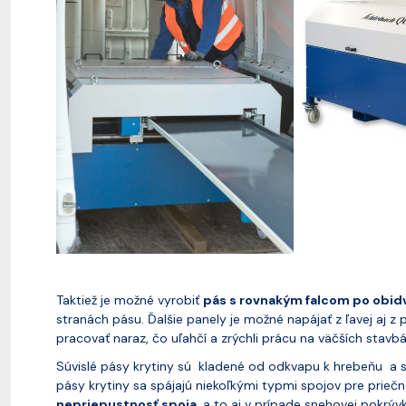
Taktiež je možné vyrobiť
pás s rovnakým falcom po obid
stranách pásu. Ďalšie panely je možné napájať z ľavej aj z 
pracovať naraz, čo uľahčí a zrýchli prácu na väčších stavb
Súvislé pásy krytiny sú kladené od odkvapu k hrebeňu a s
pásy krytiny sa spájajú niekoľkými typmi spojov pre prieč
nepriepustnosť spoja
, a to aj v prípade snehovej pokrýv