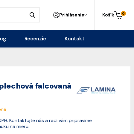
0
Prihlásenie
Košík
log
Recenzie
Kontakt
lechová falcovaná
ené
PH. Kontaktujte nás a radi vám pripravíme
uku na mieru.