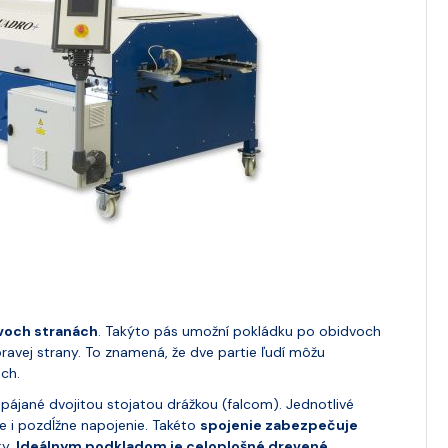
voch stranách
. Takýto pás umožní pokládku po obidvoch
pravej strany. To znamená, že dve partie ľudí môžu
ách.
pájané dvojitou stojatou drážkou (falcom). Jednotlivé
ne i pozdĺžne napojenie. Takéto
spojenie zabezpečuje
ky.
Ideálnym podkladom je celoplošné drevené