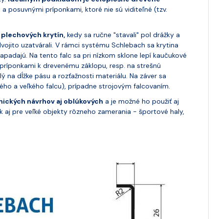
a posuvnými príponkami, ktoré nie sú viditeľné (tzv.
 plechových krytín,
kedy sa ručne "stavali" pol drážky a
ojito uzatvárali. V rámci systému Schlebach sa krytina
apadajú. Na tento falc sa pri nízkom sklone lepí kaučukové
príponkami k drevenému záklopu, resp. na strešnú
ý na dĺžke pásu a rozťažnosti materiálu.
Na záver sa
lého a veľkého falcu), prípadne strojovým falcovaním.
onických návrhov aj oblúkových
a je možné ho použiť aj
k aj pre veľké objekty rôzneho zamerania - športové haly,