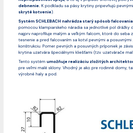
debnenie.
K podkladu sa pásy krytiny pripevňujú pevnými 
skryté kotvenie
).
Systém SCHLEBACH
nahrádza starý spôsob falcovania
pomocou klampiarskeho náradia sa jednotlivé pol drážky dv
najprv naprofiluje malým a veľkým falcom, ktoré do seba z
tesnenie a pred falcovaním sa kotví pevnými a posuvnými 
konštrukciu.
Pomer pevných a posuvných príponiek je závisl
krytina uzatvára špeciálnymi kliešťami (tzv. uzatvárače ma
Tento systém
umožňuje realizáciu zložitých architekt
pre veľmi malé sklony. Vhodný je ako pre rodinné domy, ta
výrobné haly a pod.