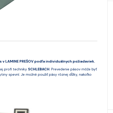
s v LAMINE PREŠOV podľa individuálnych požiadaviek.
j profi techniky
SCHLEBACH
. Prevedenie pásov môže byť
iny spevní. Je možné použiť pásy rôznej dĺžky, nakoľko