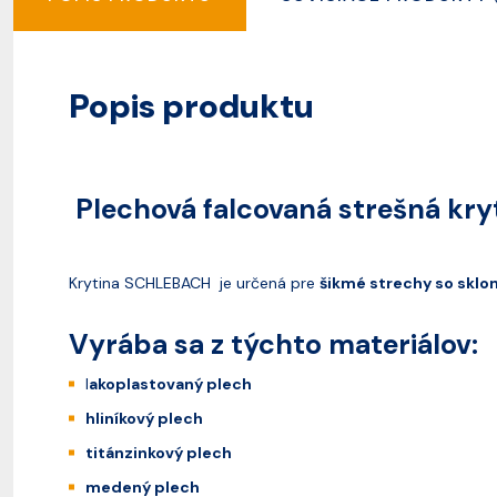
Popis produktu
Plechová falcovaná strešná kr
Krytina SCHLEBACH je určená pre
šikmé strechy so sklo
Vyrába sa z týchto materiálov:
l
akoplastovaný plech
hliníkový plech
titánzinkový plech
medený plech