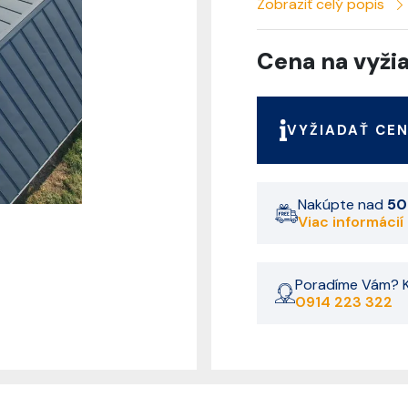
Zobraziť celý popis
Cena na vyži
VYŽIADAŤ CE
Nakúpte nad
50
Viac informácií
Poradíme Vám? K
0914 223 322