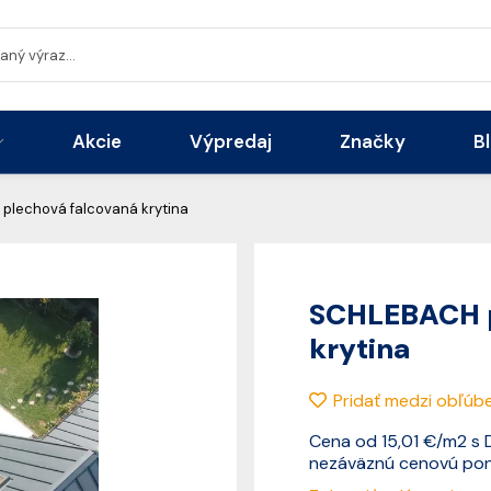
Akcie
Výpredaj
Značky
B
lechová falcovaná krytina
SCHLEBACH p
krytina
Pridať medzi obľúb
Cena od 15,01 €/m2 s D
nezáväznú cenovú pon