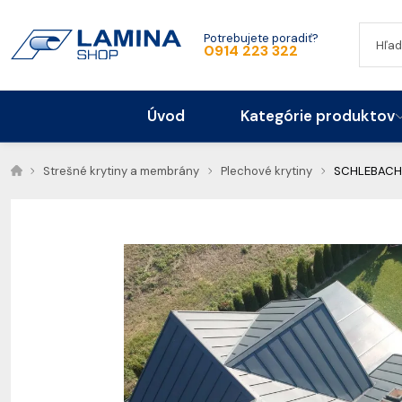
Potrebujete poradiť?
0914 223 322
Úvod
Kategórie produktov
Strešné krytiny a membrány
Plechové krytiny
SCHLEBACH p