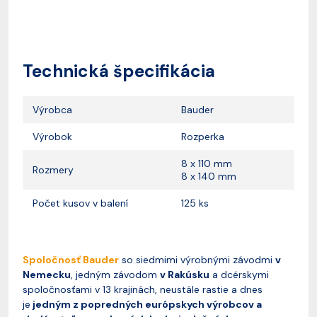
Technická špecifikácia
Výrobca
Bauder
Výrobok
Rozperka
8 x 110 mm
Rozmery
8 x 140 mm
Počet kusov v balení
125 ks
Spoločnosť Bauder
so siedmimi výrobnými závodmi
v
Nemecku
, jedným závodom
v Rakúsku
a dcérskymi
spoločnosťami v 13 krajinách, neustále rastie a dnes
je
jedným z popredných európskych výrobcov a