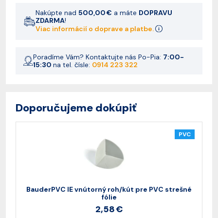
Nakúpte nad
500,00 €
a máte
DOPRAVU
ZDARMA
!
Viac informácií o doprave a platbe.
Poradíme Vám? Kontaktujte nás Po-Pia:
7:00-
15:30
na tel. čísle:
0914 223 322
Doporučujeme dokúpiť
PVC
BauderPVC IE vnútorný roh/kút pre PVC strešné
fólie
2,58 €