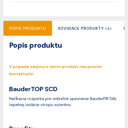
POPIS PRODUKTU
SÚVISIACE PRODUKTY
R
(4)
Popis produktu
V prípade záujmu o tento produkt nás prosím
kontaktujte.
BauderTOP SCD
Natĺkacia rozperka pre viditeľné upevnenie BauderPIR DAL
tepelnej izolácie stropu suterénu.