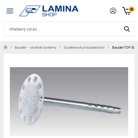
0
Bauder - strešné systémy
Systémové príslušenstvo
BauderTOP SCD 