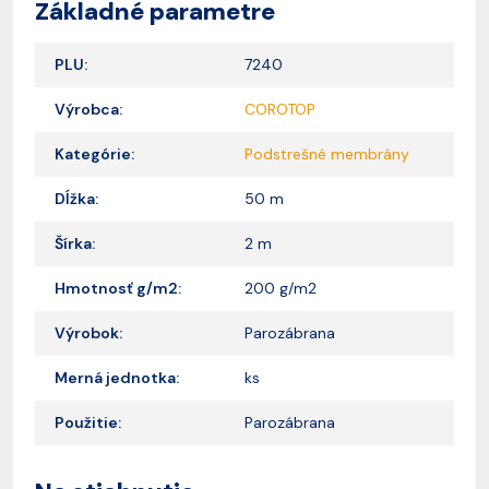
Základné parametre
PLU:
7240
Výrobca:
COROTOP
Kategórie:
Podstrešné membrány
Dĺžka:
50 m
Šírka:
2 m
Hmotnosť g/m2:
200 g/m2
Výrobok:
Parozábrana
Merná jednotka:
ks
Použitie:
Parozábrana