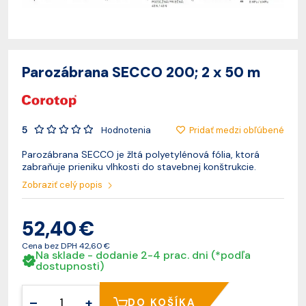
Parozábrana SECCO 200; 2 x 50 m
5
Pridať medzi obľúbené
Hodnotenia
Parozábrana SECCO je žltá polyetylénová fólia, ktorá
zabraňuje prieniku vlhkosti do stavebnej konštrukcie.
Zobraziť celý popis
52,40 €
Cena bez DPH
42,60 €
Na sklade - dodanie 2-4 prac. dni (*podľa
dostupnosti)
–
+
DO KOŠÍKA