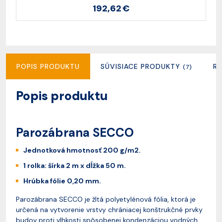
192,62 €
POPIS PRODUKTU
SÚVISIACE PRODUKTY
R
(7)
Popis produktu
Parozábrana SECCO
Jednotková hmotnosť 200 g/m2.
1 rolka: šírka 2 m x dĺžka 50 m.
Hrúbka fólie 0,20 mm.
Parozábrana SECCO je žltá polyetylénová fólia, ktorá je
určená na vytvorenie vrstvy chrániacej konštrukčné prvky
budov proti vlhkosti spôsobenej kondenzáciou vodných