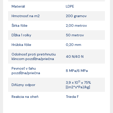
Materiál
LDPE
Hmotnosť na m2
200 gramov
Šírka fólie
2,00 metrov
Dĺžka 1 rolky
50 metrov
Hrúbka fólie
0,20 mm
Odolnosť proti pretrhnutiu
40 N/40 N
klincom pozdĺžna/priečna
Pevnosť v ťahu
8 MPa/6 MPa
pozdĺžna/priečna
11
3,9 x 10
± 75%
Difúzny odpor
[(m2*s*Pa)/kg]
Reakcia na oheň
Trieda F