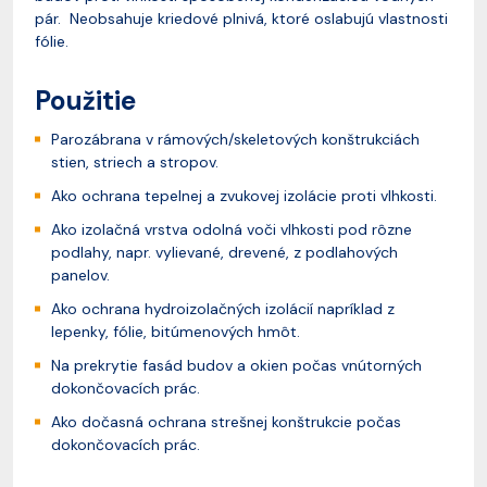
pár. Neobsahuje kriedové plnivá, ktoré oslabujú vlastnosti
fólie.
Použitie
Parozábrana v rámových/skeletových konštrukciách
stien, striech a stropov.
Ako ochrana tepelnej a zvukovej izolácie proti vlhkosti.
Ako izolačná vrstva odolná voči vlhkosti pod rôzne
podlahy, napr. vylievané, drevené, z podlahových
panelov.
Ako ochrana hydroizolačných izolácií napríklad z
lepenky, fólie, bitúmenových hmôt.
Na prekrytie fasád budov a okien počas vnútorných
dokončovacích prác.
Ako dočasná ochrana strešnej konštrukcie počas
dokončovacích prác.