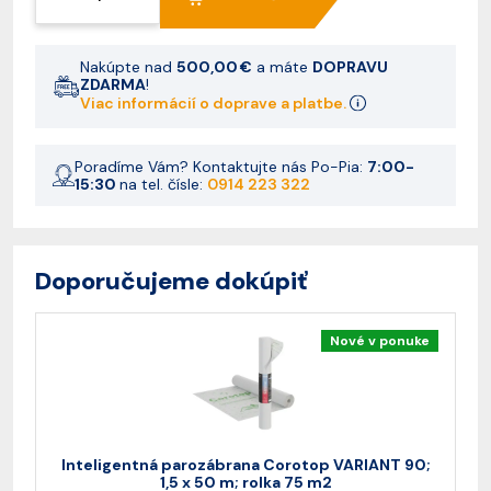
Nakúpte nad
500,00 €
a máte
DOPRAVU
ZDARMA
!
Viac informácií o doprave a platbe.
Poradíme Vám? Kontaktujte nás Po-Pia:
7:00-
15:30
na tel. čísle:
0914 223 322
Doporučujeme dokúpiť
Nové v ponuke
Inteligentná parozábrana Corotop VARIANT 90;
St
1,5 x 50 m; rolka 75 m2