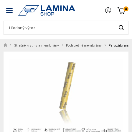
0
Strešné krytiny a membrány
Podstrešné membrány
Parozábrana S