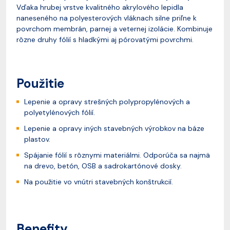
Vďaka hrubej vrstve kvalitného akrylového lepidla
naneseného na polyesterových vláknach silne priľne k
povrchom membrán, parnej a veternej izolácie. Kombinuje
rôzne druhy fólií s hladkými aj pórovatými povrchmi.
Použitie
Lepenie a opravy strešných polypropylénových a
polyetylénových fólií.
Lepenie a opravy iných stavebných výrobkov na báze
plastov.
Spájanie fólií s rôznymi materiálmi. Odporúča sa najmä
na drevo, betón, OSB a sadrokartónové dosky.
Na použitie vo vnútri stavebných konštrukcií.
Benefity