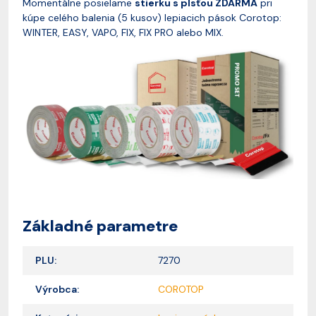
Momentálne posielame
stierku s plsťou ZDARMA
pri
kúpe celého balenia (5 kusov) lepiacich pások Corotop:
WINTER, EASY, VAPO, FIX, FIX PRO alebo MIX.
Základné parametre
PLU:
7270
Výrobca:
COROTOP