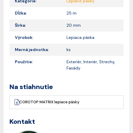
Kategórie:
Lepiace pásky
Dĺžka:
25 m
Šírka:
20 mm
Výrobok:
Lepiaca páska
Merná jednotka:
ks
Použitie:
Exteriér, Interiér, Strechy,
Fasády
Na stiahnutie
COROTOP MATRIX lepiace pásky
Kontakt