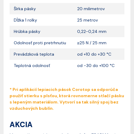
Šírka pásky
20 milimetrov
Dĺžka 1 rolky
25 metrov
Hrúbka pásky
0,22-0,24 mm
Odolnosť proti pretrhnutiu
≥25 N / 25 mm
Prevádzková teplota
od +10 do +30 °C
Teplotná odolnosť
od -30 do +100 °C
* Pri aplikácií lepiacich pások Corotop sa odporúča
použiť stierku s plsťou, ktorá rovnomerne stlačí pásku
s lepeným materiálom. Vytvorí sa tak silný spoj bez
vzduchových bublín.
AKCIA