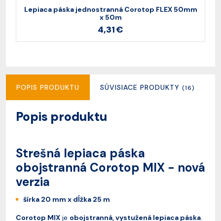
Lepiaca páska jednostranná Corotop FLEX 50mm
L
x 50m
4,31 €
POPIS PRODUKTU
SÚVISIACE PRODUKTY
R
(16)
Popis produktu
Strešná lepiaca páska
obojstranná Corotop MIX - nová
verzia
šírka 20 mm x dĺžka 25 m
Corotop MIX
je
obojstranná, vystužená lepiaca páska
.