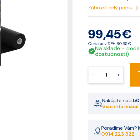
Zobraziť celý popis
99,45 €
Cena bez DPH
80,85 €
Na sklade - doda
dostupnosti)
–
+
Nakúpte nad
50
Viac informácií
Poradíme Vám? K
0914 223 322