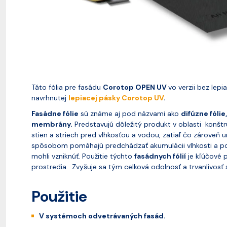
Táto fólia pre fasádu
Corotop OPEN UV
vo verzii bez lepi
navrhnutej
lepiacej pásky Corotop UV
.
Fasádne fólie
sú známe aj pod názvami ako
difúzne fólie
membrány.
Predstavujú dôležitý produkt v oblasti konštru
stien a striech pred vlhkosťou a vodou, zatiaľ čo zároveň
spôsobom pomáhajú predchádzať akumulácii vlhkosti a po
mohli vzniknúť. Použitie týchto
fasádnych fólií
je kľúčové 
prostredia. Zvyšuje sa tým celková odolnosť a trvanlivosť 
Použitie
V systémoch odvetrávaných fasád.