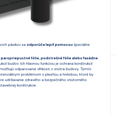
acich pásikov sa
odporúča lepiť pomocou
špeciálne
, paropriepustné fólie, podstrešné fólie alebo fasádne
kcií budov. Ich hlavnou funkciou je ochrana konštrukcií
 umožňujú odparovanie vlhkosti z vnútra budovy. Týmto
tenciálnym problémom s plesňou a hnilobou, ktoré by
pre udržiavanie zdravého a bezpečného vnútorného
stavebnej konštrukcie.