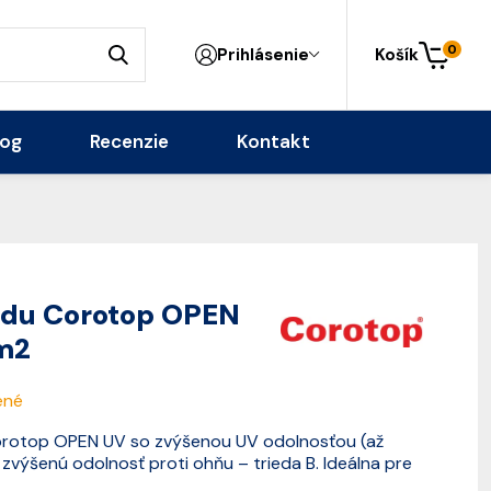
0
Prihlásenie
Košík
log
Recenzie
Kontakt
sádu Corotop OPEN
 m2
ené
rotop OPEN UV so zvýšenou UV odolnosťou (až
zvýšenú odolnosť proti ohňu – trieda B. Ideálna pre