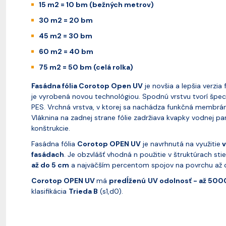
15 m2 = 10 bm (bežných metrov)
30 m2 = 20 bm
45 m2 = 30 bm
60 m2 = 40 bm
75 m2 = 50 bm (celá rolka)
Fasádna fólia Corotop Open UV
je novšia a lepšia verzia 
je vyrobená novou technológiou. Spodnú vrstvu tvorí špec
PES. Vrchná vrstva, v ktorej sa nachádza funkčná membrána
Vláknina na zadnej strane fólie zadržiava kvapky vodnej par
konštrukcie.
Fasádna fólia
Corotop OPEN UV
je navrhnutá na využitie
v
fasádach
. Je obzvlášť vhodná n použitie v štruktúrach st
až do 5 cm
a najväčším percentom spojov na povrchu až
Corotop OPEN UV
má
predĺženú
UV odolnosť - až 500
klasifikácia
Trieda B
(s1,d0).