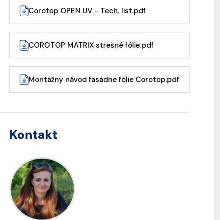
Corotop OPEN UV - Tech. list.pdf
COROTOP MATRIX strešné fólie.pdf
Montážny návod fasádne fólie Corotop.pdf
Kontakt