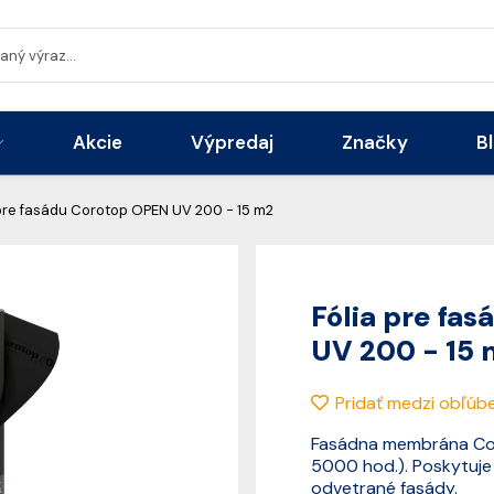
Akcie
Výpredaj
Značky
B
 pre fasádu Corotop OPEN UV 200 - 15 m2
Fólia pre fa
UV 200 - 15
Pridať medzi obľúb
Fasádna membrána Co
5000 hod.). Poskytuje 
odvetrané fasády.