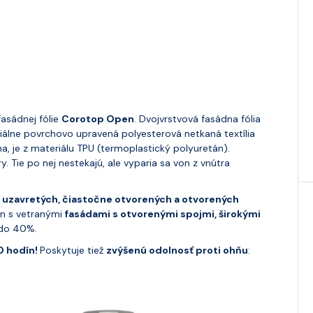
fasádnej fólie
Corotop Open
. Dvojvrstvová fasádna fólia
iálne povrchovo upravená polyesterová netkaná textília
, je z materiálu TPU (termoplastický polyuretán).
y. Tie po nej nestekajú, ale vyparia sa von z vnútra
 uzavretých, čiastočne otvorených a otvorených
ien s vetranými
fasádami s otvorenými spojmi, širokými
 do 40%.
0 hodín!
Poskytuje tiež
zvýšenú odolnosť proti ohňu
: