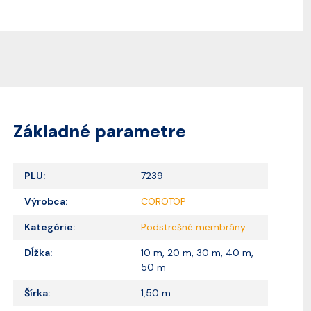
Základné parametre
PLU:
7239
Výrobca:
COROTOP
Kategórie:
Podstrešné membrány
Dĺžka:
10 m, 20 m, 30 m, 40 m,
50 m
Šírka:
1,50 m