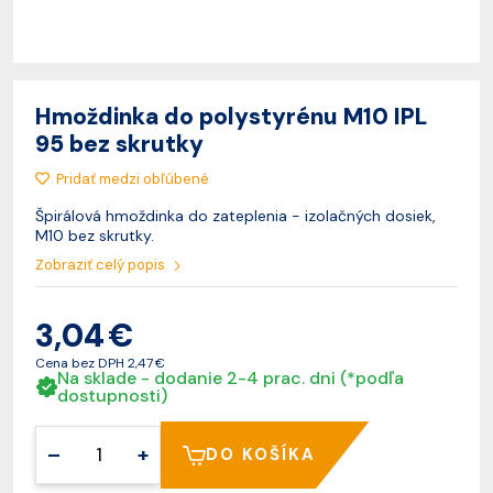
Hmoždinka do polystyrénu M10 IPL
95 bez skrutky
Pridať medzi obľúbené
Špirálová hmoždinka do zateplenia - izolačných dosiek,
M10 bez skrutky.
Zobraziť celý popis
3,04 €
Cena bez DPH
2,47 €
Na sklade - dodanie 2-4 prac. dni (*podľa
dostupnosti)
–
+
DO KOŠÍKA