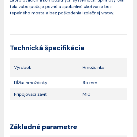
zatepľovacích a kompozitných systémoch. Špirálový tvar
tela zabezpečuje pevné a spoľahlivé ukotvenie bez
tepelného mosta a bez poškodenia izolačnej vrstvy.
Technická špecifikácia
Výrobok
Hmoždinka
Dĺžka hmoždinky
95 mm
Pripojovací závit
M10
Základné parametre