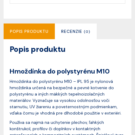
POPIS PRODUKTU
RECENZIE
(0)
Popis produktu
Hmoždinka do polystyrénu M10
Hmoždinka do polystyrénu M10 – IPL 95 je nylonová
hmoždinka určená na bezpečné a pevné kotvenie do
polystyrénu a iných mäkkých tepelnoizolačných
materiálov. Vyznačuje sa vysokou odolnosťou voči
starnutiu, UV žiareniu a poveternostným podmienkam,
vďaka čomu je vhodná pre dlhodobé použitie v exteriéri.
Používa sa najmä na uchytenie plechov, ľahkých
konštrukcií, profilov či doplnkov v kontaktných