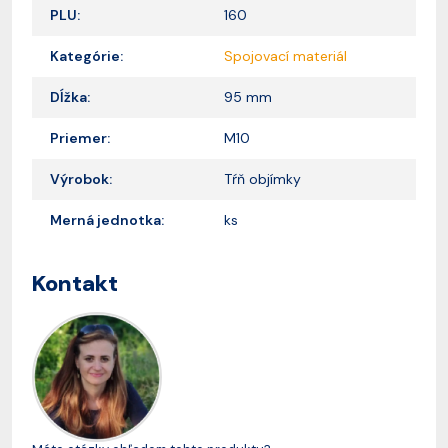
PLU:
160
Kategórie:
Spojovací materiál
Dĺžka:
95 mm
Priemer:
M10
Výrobok:
Tŕň objímky
Merná jednotka:
ks
Kontakt