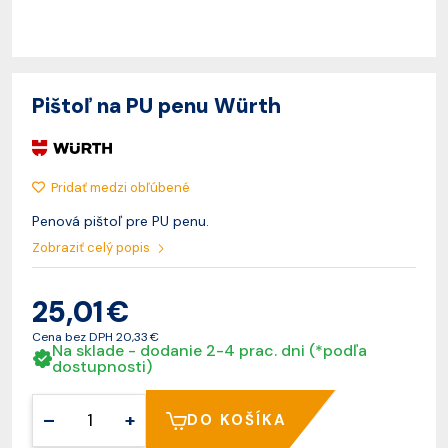
Pištoľ na PU penu Würth
Pridať medzi obľúbené
Penová pištoľ pre PU penu.
Zobraziť celý popis
25,01 €
Cena bez DPH
20,33 €
Na sklade - dodanie 2-4 prac. dni (*podľa
dostupnosti)
–
+
DO KOŠÍKA