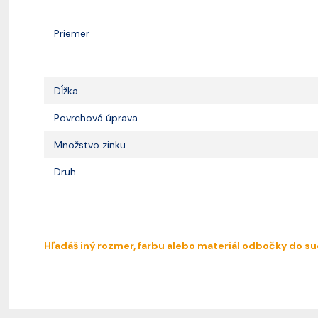
Priemer
Dĺžka
Povrchová úprava
Množstvo zinku
Druh
Hľadáš iný rozmer, farbu alebo materiál odbočky do s