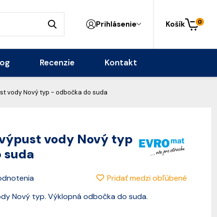
0
Prihlásenie
Košík
log
Recenzie
Kontakt
st vody Nový typ - odbočka do suda
výpust vody Nový typ
o suda
Pridať medzi obľúbené
odnotenia
ody Nový typ. Výklopná odbočka do suda.