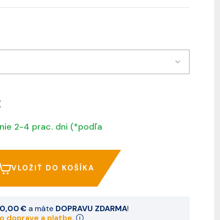
€
nie 2-4 prac. dni (*podľa
VLOŽIŤ DO KOŠÍKA
0,00 €
a máte
DOPRAVU ZDARMA
!
 o doprave a platbe.