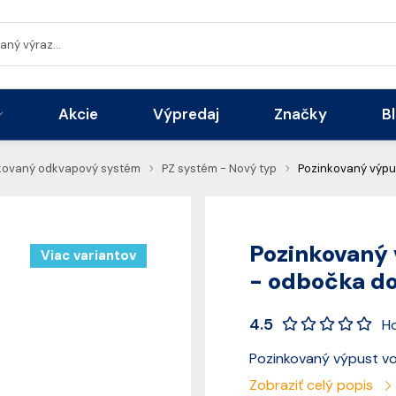
Akcie
Výpredaj
Značky
B
kovaný odkvapový systém
PZ systém - Nový typ
Pozinkovaný výpu
Pozinkovaný 
Viac variantov
- odbočka d
4.5
H
Pozinkovaný výpust v
Zobraziť celý popis