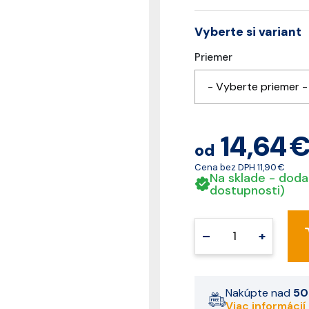
Vyberte si variant
Priemer
- Vyberte priemer -
14,64 
od
Cena bez DPH
11,90 €
Na sklade - doda
dostupnosti)
–
+
Nakúpte nad
50
Viac informácií