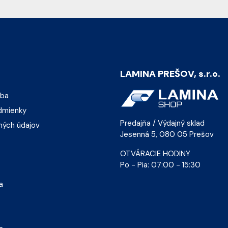
LAMINA PREŠOV, s.r.o.
tba
dmienky
Predajňa / Výdajný sklad
ných údajov
Jesenná 5, 080 05 Prešov
OTVÁRACIE HODINY
Po - Pia: 07:00 - 15:30
a