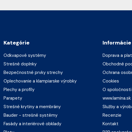
Kategórie
Informácie
Odkvapové systémy
Doprava a pla
Strešné doplnky
Obchodné po
Bezpečnostné prvky strechy
Ochrana osob
Oplechovanie a klampiarske výrobky
Cookies
Plechy a profily
O spoločnosti
Parapety
www.lamina.sk
Strešné krytiny a membrány
Služby a výrob
Bauder - strešné systémy
Recenzie
Fasády a interiérové obklady
Kontakt