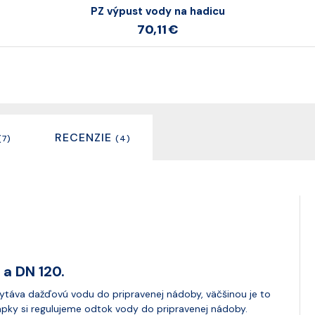
PZ výpust vody na hadicu
70,11 €
RECENZIE
(7)
(4)
 a DN 120.
áva dažďovú vodu do pripravenej nádoby, väčšinou je to
apky si regulujeme odtok vody do pripravenej nádoby.