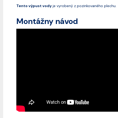
Tento výpust vody
je vyrobený z pozinkovaného plechu.
Montážny návod