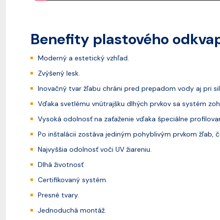
Benefity plastového odkv
Moderný a estetický vzhľad.
Zvýšený lesk.
Inovačný tvar žľabu chráni pred prepadom vody aj pri s
Vďaka svetlému vnútrajšku dlhých prvkov sa systém zoh
Vysoká odolnosť na zaťaženie vďaka špeciálne profilov
Po inštalácii zostáva jediným pohyblivým prvkom žľab, čo
Najvyššia odolnosť voči UV žiareniu.
Dlhá životnosť
Certifikovaný systém.
Presné tvary.
Jednoduchá montáž.