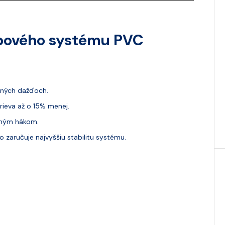
apového systému PVC
ilných dažďoch.
rieva až o 15% menej.
aným hákom.
 zaručuje najvyššiu stabilitu systému.