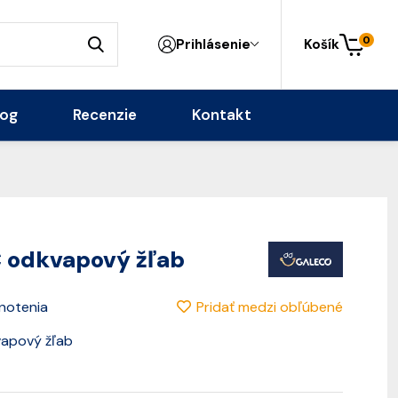
0
Prihlásenie
Košík
log
Recenzie
Kontakt
odkvapový žľab
Pridať medzi obľúbené
notenia
vapový žľab