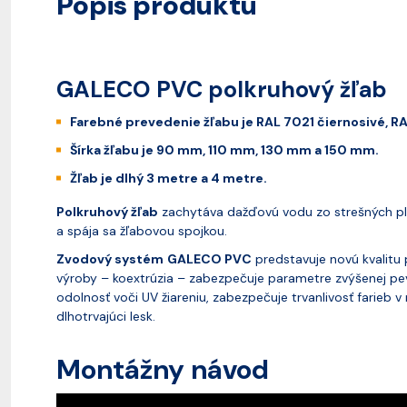
Popis produktu
GALECO PVC polkruhový žľab
Farebné prevedenie žľabu je RAL 7021 čiernosivé, R
Šírka žľabu je 90 mm, 110 mm, 130 mm a 150 mm.
Žľab je dlhý 3 metre a 4 metre.
Polkruhový žľab
zachytáva dažďovú vodu zo strešných pl
a spája sa žľabovou spojkou.
Zvodový systém
GALECO PVC
predstavuje novú kvalitu
výroby – koextrúzia – zabezpečuje parametre zvýšenej pe
odolnosť voči UV žiareniu, zabezpečuje trvanlivosť farie
dlhotrvajúci lesk.
Montážny návod