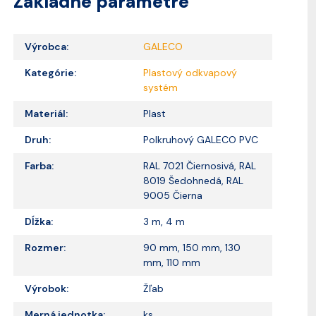
Základné parametre
Výrobca:
GALECO
Kategórie:
Plastový odkvapový
systém
Materiál:
Plast
Druh:
Polkruhový GALECO PVC
Farba:
RAL 7021 Čiernosivá, RAL
8019 Šedohnedá, RAL
9005 Čierna
Dĺžka:
3 m, 4 m
Rozmer:
90 mm, 150 mm, 130
mm, 110 mm
Výrobok:
Žľab
Merná jednotka:
ks