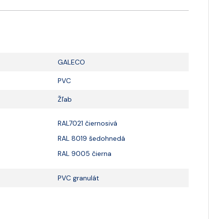
GALECO
PVC
Žľab
RAL7021 čiernosivá
RAL 8019 šedohnedá
RAL 9005 čierna
PVC granulát