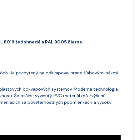
AL 8019 šedohnedé a RAL 9005 čierne.
ôch. Je prichytený na odkvapovej hrane žľabovými hákmi
 plastových odkvapových systémov. Moderná technológia
vnosti. Špeciálne vyvinutý PVC materiál má zvýšenú
b v meniacich sa poveternostných podmienkach a vysoký