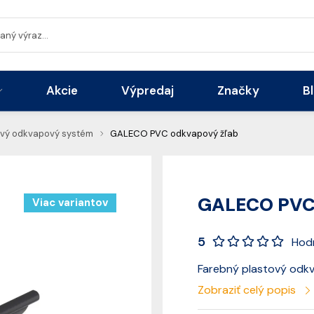
Akcie
Výpredaj
Značky
B
ový odkvapový systém
GALECO PVC odkvapový žľab
GALECO PVC 
Viac variantov
5
Hod
Farebný plastový odk
Zobraziť celý popis