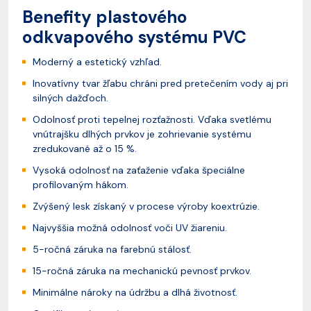
Benefity plastového
odkvapového systému PVC
Moderný a estetický vzhľad.
Inovatívny tvar žľabu chráni pred pretečením vody aj pri
silných dažďoch.
Odolnosť proti tepelnej rozťažnosti. Vďaka svetlému
vnútrajšku dlhých prvkov je zohrievanie systému
zredukované až o 15 %.
Vysoká odolnosť na zaťaženie vďaka špeciálne
profilovaným hákom.
Zvýšený lesk získaný v procese výroby koextrúzie.
Najvyššia možná odolnosť voči UV žiareniu.
5-ročná záruka na farebnú stálosť.
15-ročná záruka na mechanickú pevnosť prvkov.
Minimálne nároky na údržbu a dlhá životnosť.