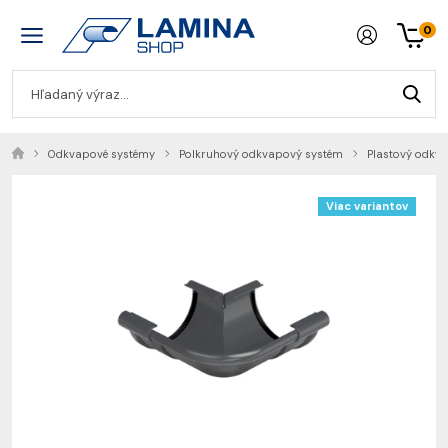
0
Odkvapové systémy
Polkruhový odkvapový systém
Plastový odkv
Viac variantov