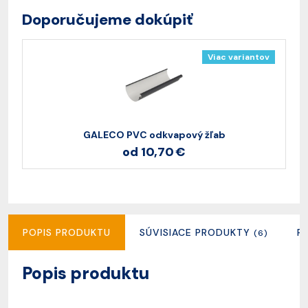
Doporučujeme dokúpiť
Viac variantov
GALECO PVC odkvapový žľab
od 10,70 €
POPIS PRODUKTU
SÚVISIACE PRODUKTY
R
(6)
Popis produktu