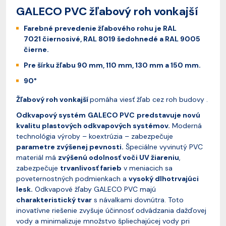
GALECO PVC žľabový roh vonkajší
Farebné prevedenie žľabového rohu je RAL
7021 čiernosivé, RAL 8019 šedohnedé a RAL 9005
čierne.
Pre šírku žľabu 90 mm, 110 mm, 130 mm a 150 mm.
90°
Žľabový roh vonkajší
pomáha viesť žľab cez roh budovy .
Odkvapový systém
GALECO PVC
predstavuje novú
kvalitu plastových odkvapových systémov.
Moderná
technológia výroby – koextrúzia – zabezpečuje
parametre zvýšenej pevnosti.
Špeciálne vyvinutý PVC
materiál má
zvýšenú odolnosť voči UV žiareniu
,
zabezpečuje
trvanlivosť farieb
v meniacich sa
poveternostných podmienkach a
vysoký dlhotrvajúci
lesk.
Odkvapové žľaby GALECO PVC majú
charakteristický tvar
s návalkami dovnútra. Toto
inovatívne riešenie zvyšuje účinnosť odvádzania dažďovej
vody a minimalizuje množstvo špliechajúcej vody pri