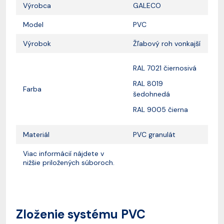
Výrobca
GALECO
Model
PVC
Výrobok
Žľabový roh vonkajší
RAL 7021 čiernosivá
RAL 8019
Farba
šedohnedá
RAL 9005 čierna
Materiál
PVC granulát
Viac informácií nájdete v
nižšie priložených súboroch.
Zloženie systému PVC