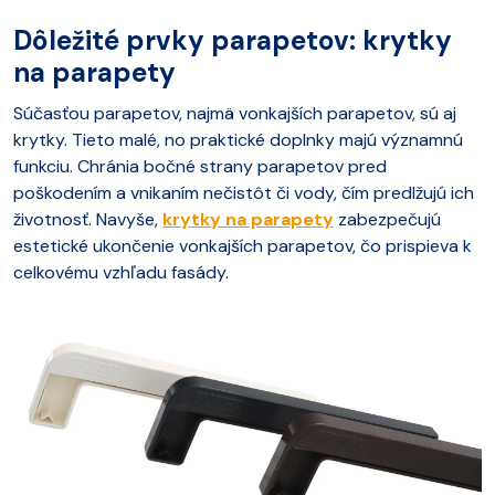
Dôležité prvky parapetov: krytky
na parapety
Súčasťou parapetov, najmä vonkajších parapetov, sú aj
krytky. Tieto malé, no praktické doplnky majú významnú
funkciu. Chránia bočné strany parapetov pred
poškodením a vnikaním nečistôt či vody, čím predlžujú ich
životnosť. Navyše,
krytky na parapety
zabezpečujú
estetické ukončenie vonkajších parapetov, čo prispieva k
celkovému vzhľadu fasády.