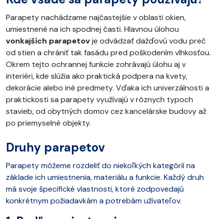
Parapety nachádzame najčastejšie v oblasti okien,
umiestnené na ich spodnej časti. Hlavnou úlohou
vonkajších parapetov
je odvádzať dažďovú vodu preč
od stien a chrániť tak fasádu pred poškodením vlhkosťou.
Okrem tejto ochrannej funkcie zohrávajú úlohu aj v
interiéri, kde slúžia ako praktická podpera na kvety,
dekorácie alebo iné predmety. Vďaka ich univerzálnosti a
praktickosti sa parapety využívajú v rôznych typoch
stavieb, od obytných domov cez kancelárske budovy až
po priemyselné objekty.
Druhy parapetov
Parapety môžeme rozdeliť do niekoľkých kategórií na
základe ich umiestnenia, materiálu a funkcie. Každý druh
má svoje špecifické vlastnosti, ktoré zodpovedajú
konkrétnym požiadavkám a potrebám užívateľov.