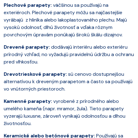
Plechové parapety:
väčšinou sa používajú na
exteriéroch. Plechové parapety môžu sa najčastejšie
vyrábajú z hliníka alebo lakoplastovaného plechu. Majú
vysokú odolnosť, dlhú životnosť a vďaka rôznym
povrchovým úpravám ponúkajú širokú škálu dizajnov.
Drevené parapety:
dodávajú interiéru alebo exteriéru
prírodný vzhľad, no vyžadujú pravidelnú údržbu a ochranu
pred vlhkosťou.
Drevotrieskové parapety:
sú cenovo dostupnejšou
alternatívou k dreveným parapetom a často sa používajú
vo vnútorných priestoroch.
Kamenné parapety:
vyrobené z prírodného alebo
umelého kameňa (napr. mramor, žula). Tieto parapety
vyzerajú luxusne, zároveň vynikajú odolnosťou a dlhou
životnosťou.
Keramické alebo betónové parapety:
Používajú sa