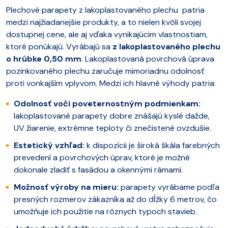
Plechové parapety z lakoplastovaného plechu patria
medzi najžiadanejšie produkty, a to nielen kvôli svojej
dostupnej cene, ale aj vďaka vynikajúcim vlastnostiam,
ktoré ponúkajú. Vyrábajú sa
z lakoplastovaného plechu
o hrúbke 0,50 mm
. Lakoplastovaná povrchová úprava
pozinkovaného plechu zaručuje mimoriadnu odolnosť
proti vonkajším vplyvom. Medzi ich hlavné výhody patria:
Odolnosť voči poveternostným podmienkam:
lakoplastované parapety dobre znášajú kyslé dažde,
UV žiarenie, extrémne teploty či znečistené ovzdušie.
Estetický vzhľad:
k dispozícii je široká škála farebných
prevedení a povrchových úprav, ktoré je možné
dokonale zladiť s fasádou a okennými rámami.
Možnosť výroby na mieru:
parapety vyrábame podľa
presných rozmerov zákazníka až do dĺžky 6 metrov, čo
umožňuje ich použitie na rôznych typoch stavieb.