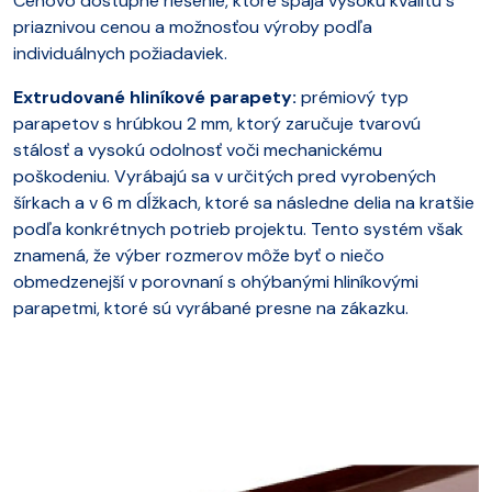
Cenovo dostupné riešenie, ktoré spája vysokú kvalitu s
priaznivou cenou a možnosťou výroby podľa
individuálnych požiadaviek.
Extrudované hliníkové parapety:
prémiový typ
parapetov s hrúbkou 2 mm, ktorý zaručuje tvarovú
stálosť a vysokú odolnosť voči mechanickému
poškodeniu. Vyrábajú sa v určitých pred vyrobených
šírkach a v 6 m dĺžkach, ktoré sa následne delia na kratšie
podľa konkrétnych potrieb projektu. Tento systém však
znamená, že výber rozmerov môže byť o niečo
obmedzenejší v porovnaní s ohýbanými hliníkovými
parapetmi, ktoré sú vyrábané presne na zákazku.