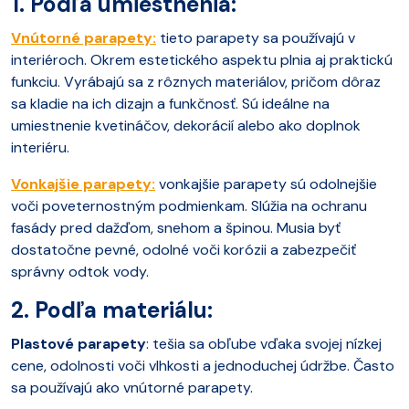
1. Podľa umiestnenia:
Vnútorné parapety:
tieto parapety sa používajú v
interiéroch. Okrem estetického aspektu plnia aj praktickú
funkciu. Vyrábajú sa z rôznych materiálov, pričom dôraz
sa kladie na ich dizajn a funkčnosť. Sú ideálne na
umiestnenie kvetináčov, dekorácií alebo ako doplnok
interiéru.
Vonkajšie parapety:
vonkajšie parapety sú odolnejšie
voči poveternostným podmienkam. Slúžia na ochranu
fasády pred dažďom, snehom a špinou. Musia byť
dostatočne pevné, odolné voči korózii a zabezpečiť
správny odtok vody.
2. Podľa materiálu:
Plastové parapety
: tešia sa obľube vďaka svojej nízkej
cene, odolnosti voči vlhkosti a jednoduchej údržbe. Často
sa používajú ako vnútorné parapety.