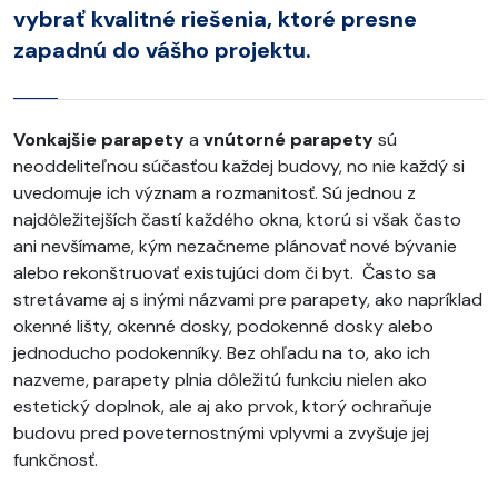
vybrať kvalitné riešenia, ktoré presne
zapadnú do vášho projektu.
Vonkajšie parapety
a
vnútorné parapety
sú
neoddeliteľnou súčasťou každej budovy, no nie každý si
uvedomuje ich význam a rozmanitosť. Sú jednou z
najdôležitejších častí každého okna, ktorú si však často
ani nevšímame, kým nezačneme plánovať nové bývanie
alebo rekonštruovať existujúci dom či byt. Často sa
stretávame aj s inými názvami pre parapety, ako napríklad
okenné lišty, okenné dosky, podokenné dosky alebo
jednoducho podokenníky. Bez ohľadu na to, ako ich
nazveme, parapety plnia dôležitú funkciu nielen ako
estetický doplnok, ale aj ako prvok, ktorý ochraňuje
budovu pred poveternostnými vplyvmi a zvyšuje jej
funkčnosť.