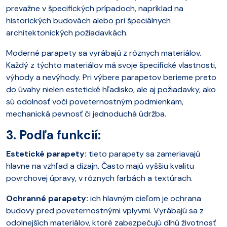
prevažne v špecifických prípadoch, napríklad na
historických budovách alebo pri špeciálnych
architektonických požiadavkách.
Moderné parapety sa vyrábajú z rôznych materiálov.
Každý z týchto materiálov má svoje špecifické vlastnosti,
výhody a nevýhody. Pri výbere parapetov berieme preto
do úvahy nielen estetické hľadisko, ale aj požiadavky, ako
sú odolnosť voči poveternostným podmienkam,
mechanická pevnosť či jednoduchá údržba.
3. Podľa funkcií:
Estetické parapety:
tieto parapety sa zameriavajú
hlavne na vzhľad a dizajn. Často majú vyššiu kvalitu
povrchovej úpravy, v rôznych farbách a textúrach.
Ochranné parapety:
ich hlavným cieľom je ochrana
budovy pred poveternostnými vplyvmi. Vyrábajú sa z
odolnejších materiálov, ktoré zabezpečujú dlhú životnosť