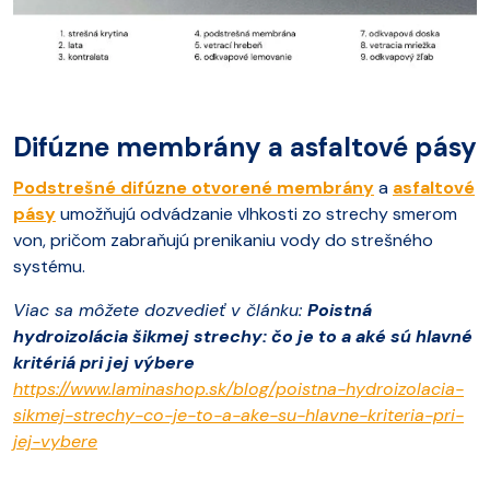
Difúzne membrány a asfaltové pásy
Podstrešné difúzne otvorené membrány
a
asfaltové
pásy
umožňujú odvádzanie vlhkosti zo strechy smerom
von, pričom zabraňujú prenikaniu vody do strešného
systému.
Viac sa môžete dozvedieť v článku:
Poistná
hydroizolácia šikmej strechy: čo je to a aké sú hlavné
kritériá pri jej výbere
https://www.laminashop.sk/blog/poistna-hydroizolacia-
sikmej-strechy-co-je-to-a-ake-su-hlavne-kriteria-pri-
jej-vybere