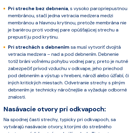
Pri streche
bez debnenia
, s vysoko paropriepustnou
membránou, stačí jedna vetracia medzera medzi
membránou a hlavnou krytinou, pretože membrána nie
je bariérou proti vodnej pare opúšťajúcej strechu a
prepustí ju pod krytinu.
Pri strechách s debnením
sa musí vytvoriť dvojitá
vetracia medzera – nad a pod debnením. Debnenie
totiž bráni voľnému pohybu vodnej pary, preto je nutné
zabezpečiť prívod vzduchu v odkvape, jeho priechod
pod debnením a výstup v hrebeni, nároží alebo úžľabí, či
iných kritických miestach. Odvetranie strechy s plným
debnením je technicky náročnejšie a vyžaduje odborné
znalosti.
Nasávacie otvory pri odkvapoch:
Na spodnej časti strechy, typicky pri odkvapoch, sa
vytvárajú nasávacie otvory, ktorými do strešného