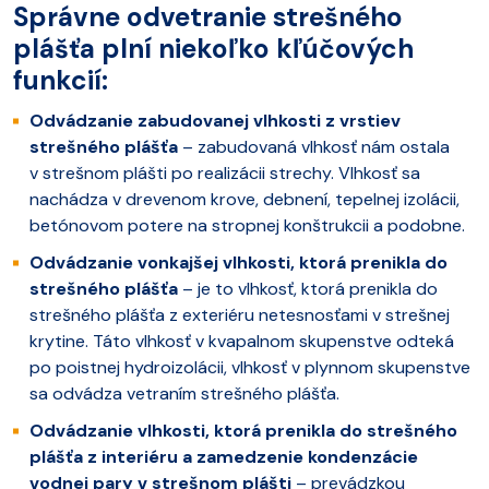
Správne odvetranie strešného
plášťa plní niekoľko kľúčových
funkcií:
Odvádzanie zabudovanej vlhkosti z vrstiev
strešného plášťa
– zabudovaná vlhkosť nám ostala
v strešnom plášti po realizácii strechy. Vlhkosť sa
nachádza v drevenom krove, debnení, tepelnej izolácii,
betónovom potere na stropnej konštrukcii a podobne.
Odvádzanie vonkajšej vlhkosti, ktorá prenikla do
strešného plášťa
– je to vlhkosť, ktorá prenikla do
strešného plášťa z exteriéru netesnosťami v strešnej
krytine. Táto vlhkosť v kvapalnom skupenstve odteká
po poistnej hydroizolácii, vlhkosť v plynnom skupenstve
sa odvádza vetraním strešného plášťa.
Odvádzanie vlhkosti, ktorá prenikla do strešného
plášťa z interiéru a zamedzenie kondenzácie
vodnej pary v strešnom plášti
– prevádzkou