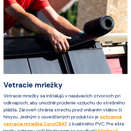
Vetracie mriežky
Vetracie mriežky sa inštalujú v nasávacích otvoroch pri
odkvapoch, aby umožnili prúdenie vzduchu do strešného
plášťa. Zároveň chránia strechu pred vnikaním vtákov či
hmyzu. Jedným z osvedčených produktov je
ochranná
vetracia mriežka CoroCRAT
z kvalitného PVC. Pre ešte
lepšiu ochranu voči hlodavcom sa používajú
hliníkové