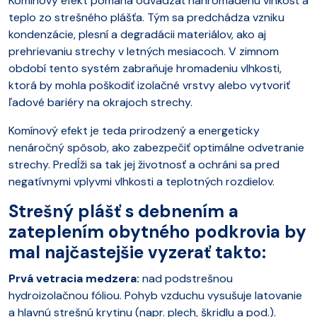
Komínový efekt pomáha odvádzať nahromadenú vlhkosť a
teplo zo strešného plášťa. Tým sa predchádza vzniku
kondenzácie, plesní a degradácii materiálov, ako aj
prehrievaniu strechy v letných mesiacoch. V zimnom
období tento systém zabraňuje hromadeniu vlhkosti,
ktorá by mohla poškodiť izolačné vrstvy alebo vytvoriť
ľadové bariéry na okrajoch strechy.
Komínový efekt je teda prirodzený a energeticky
nenáročný spôsob, ako zabezpečiť optimálne odvetranie
strechy. Predĺži sa tak jej životnosť a ochráni sa pred
negatívnymi vplyvmi vlhkosti a teplotných rozdielov.
Strešný plášť s debnením a
zateplením obytného podkrovia by
mal najčastejšie vyzerať takto:
Prvá vetracia medzera:
nad podstrešnou
hydroizolačnou fóliou. Pohyb vzduchu vysušuje latovanie
a hlavnú strešnú krytinu (napr. plech, škridlu a pod.).