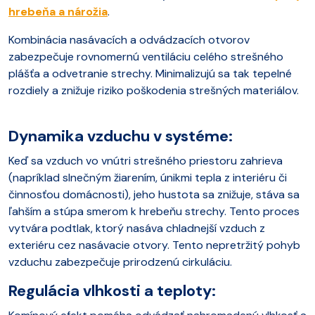
hrebeňa a nárožia
.
Kombinácia nasávacích a odvádzacích otvorov
zabezpečuje rovnomernú ventiláciu celého strešného
plášťa a odvetranie strechy. Minimalizujú sa tak tepelné
rozdiely a znižuje riziko poškodenia strešných materiálov.
Dynamika vzduchu v systéme:
Keď sa vzduch vo vnútri strešného priestoru zahrieva
(napríklad slnečným žiarením, únikmi tepla z interiéru či
činnosťou domácnosti), jeho hustota sa znižuje, stáva sa
ľahším a stúpa smerom k hrebeňu strechy. Tento proces
vytvára podtlak, ktorý nasáva chladnejší vzduch z
exteriéru cez nasávacie otvory. Tento nepretržitý pohyb
vzduchu zabezpečuje prirodzenú cirkuláciu.
Regulácia vlhkosti a teploty: