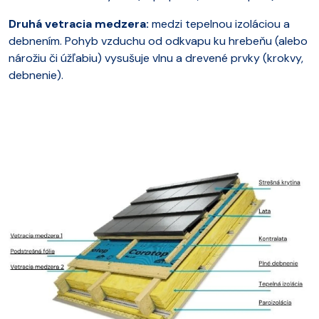
Druhá vetracia medzera:
medzi tepelnou izoláciou a
debnením. Pohyb vzduchu od odkvapu ku hrebeňu (alebo
nárožiu či úžľabiu) vysušuje vlnu a drevené prvky (krokvy,
debnenie).