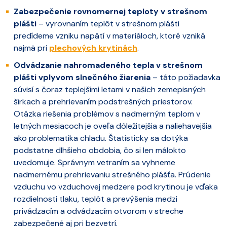
Zabezpečenie rovnomernej teploty v strešnom
plášti
– vyrovnaním teplôt v strešnom plášti
predídeme vzniku napätí v materiáloch, ktoré vzniká
najmä pri
plechových krytinách
.
Odvádzanie nahromadeného tepla v strešnom
plášti vplyvom slnečného žiarenia
– táto požiadavka
súvisí s čoraz teplejšími letami v našich zemepisných
šírkach a prehrievaním podstrešných priestorov.
Otázka riešenia problémov s nadmerným teplom v
letných mesiacoch je oveľa dôležitejšia a naliehavejšia
ako problematika chladu. Štatisticky sa dotýka
podstatne dlhšieho obdobia, čo si len málokto
uvedomuje. Správnym vetraním sa vyhneme
nadmernému prehrievaniu strešného plášťa. Prúdenie
vzduchu vo vzduchovej medzere pod krytinou je vďaka
rozdielnosti tlaku, teplôt a prevýšenia medzi
privádzacím a odvádzacím otvorom v streche
zabezpečené aj pri bezvetrí.