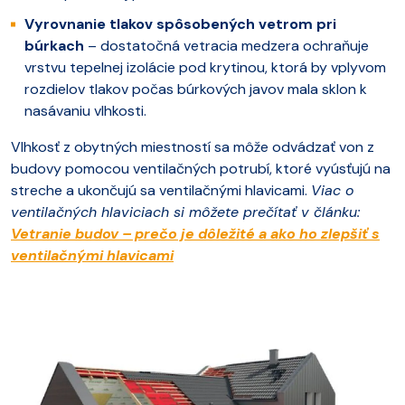
Vyrovnanie tlakov spôsobených vetrom pri
búrkach
– dostatočná vetracia medzera ochraňuje
vrstvu tepelnej izolácie pod krytinou, ktorá by vplyvom
rozdielov tlakov počas búrkových javov mala sklon k
nasávaniu vlhkosti.
Vlhkosť z obytných miestností sa môže odvádzať von z
budovy pomocou ventilačných potrubí, ktoré vyúsťujú na
streche a ukončujú sa ventilačnými hlavicami.
Viac o
ventilačných hlaviciach si môžete prečítať v článku:
Vetranie budov – prečo je dôležité a ako ho zlepšiť s
ventilačnými hlavicami