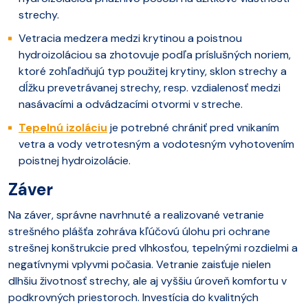
strechy.
Vetracia medzera medzi krytinou a poistnou
hydroizoláciou sa zhotovuje podľa príslušných noriem,
ktoré zohľadňujú typ použitej krytiny, sklon strechy a
dĺžku prevetrávanej strechy, resp. vzdialenosť medzi
nasávacími a odvádzacími otvormi v streche.
Tepelnú izoláciu
je potrebné chrániť pred vnikaním
vetra a vody vetrotesným a vodotesným vyhotovením
poistnej hydroizolácie.
Záver
Na záver, správne navrhnuté a realizované vetranie
strešného plášťa zohráva kľúčovú úlohu pri ochrane
strešnej konštrukcie pred vlhkosťou, tepelnými rozdielmi a
negatívnymi vplyvmi počasia. Vetranie zaisťuje nielen
dlhšiu životnosť strechy, ale aj vyššiu úroveň komfortu v
podkrovných priestoroch. Investícia do kvalitných