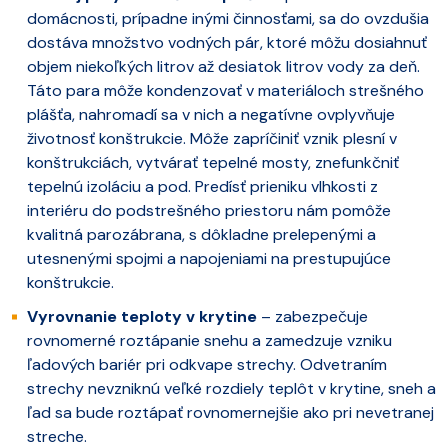
domácnosti, prípadne inými činnosťami, sa do ovzdušia
dostáva množstvo vodných pár, ktoré môžu dosiahnuť
objem niekoľkých litrov až desiatok litrov vody za deň.
Táto para môže kondenzovať v materiáloch strešného
plášťa, nahromadí sa v nich a negatívne ovplyvňuje
životnosť konštrukcie. Môže zapríčiniť vznik plesní v
konštrukciách, vytvárať tepelné mosty, znefunkčniť
tepelnú izoláciu a pod. Predísť prieniku vlhkosti z
interiéru do podstrešného priestoru nám pomôže
kvalitná parozábrana, s dôkladne prelepenými a
utesnenými spojmi a napojeniami na prestupujúce
konštrukcie.
Vyrovnanie teploty v krytine
– zabezpečuje
rovnomerné roztápanie snehu a zamedzuje vzniku
ľadových bariér pri odkvape strechy. Odvetraním
strechy nevzniknú veľké rozdiely teplôt v krytine, sneh a
ľad sa bude roztápať rovnomernejšie ako pri nevetranej
streche.