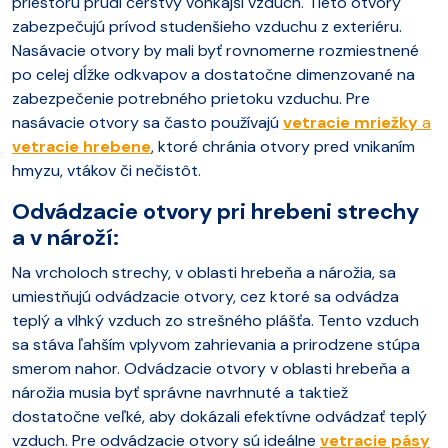
priestoru prúdi čerstvý vonkajší vzduch. Tieto otvory
zabezpečujú prívod studenšieho vzduchu z exteriéru.
Nasávacie otvory by mali byť rovnomerne rozmiestnené
po celej dĺžke odkvapov a dostatočne dimenzované na
zabezpečenie potrebného prietoku vzduchu. Pre
nasávacie otvory sa často používajú
vetracie mriežky
a
vetracie hrebene
, ktoré chránia otvory pred vnikaním
hmyzu, vtákov či nečistôt.
Odvádzacie otvory pri hrebeni strechy
a v nároží
:
Na vrcholoch strechy, v oblasti hrebeňa a nárožia, sa
umiestňujú odvádzacie otvory, cez ktoré sa odvádza
teplý a vlhký vzduch zo strešného plášťa. Tento vzduch
sa stáva ľahším vplyvom zahrievania a prirodzene stúpa
smerom nahor. Odvádzacie otvory v oblasti hrebeňa a
nárožia musia byť správne navrhnuté a taktiež
dostatočne veľké, aby dokázali efektívne odvádzať teplý
vzduch. Pre odvádzacie otvory sú ideálne
vetracie pásy