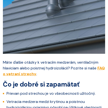
Máte ďalšie otázky k vetracím medzerám, ventilačným
hlaviciam alebo poistnej hydroizolácii? Pozrite si naše
FAQ
o vetraní strechy
.
Čo je dobré si zapamätať
Prievan pod strechou je vo všeobecnosti užitočný.
Vetracia medzera medzi krytinou a poistnou
hydroizoláciou priaznivo pôsobí na úžitkové vlastnosti